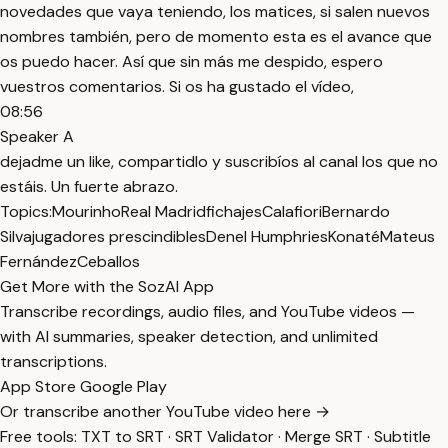
novedades que vaya teniendo, los matices, si salen nuevos
nombres también, pero de momento esta es el avance que
os puedo hacer. Así que sin más me despido, espero
vuestros comentarios. Si os ha gustado el vídeo,
08:56
Speaker A
dejadme un like, compartidlo y suscribíos al canal los que no
estáis. Un fuerte abrazo.
Topics:
Mourinho
Real Madrid
fichajes
Calafiori
Bernardo
Silva
jugadores prescindibles
Denel Humphries
Konaté
Mateus
Fernández
Ceballos
Get More with the SozAI App
Transcribe recordings, audio files, and YouTube videos —
with AI summaries, speaker detection, and unlimited
transcriptions.
App Store
Google Play
Or transcribe another YouTube video here →
Free tools:
TXT to SRT
·
SRT Validator
·
Merge SRT
·
Subtitle