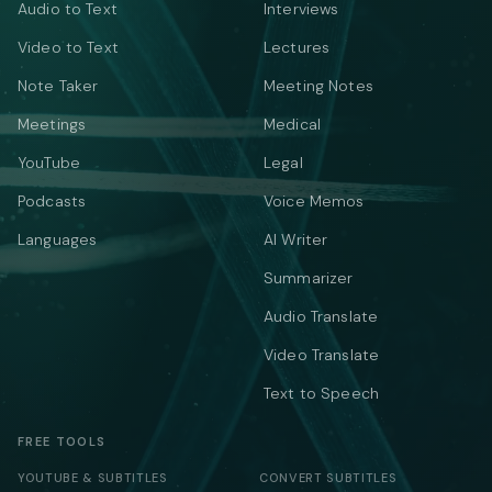
Audio to Text
Interviews
Video to Text
Lectures
Note Taker
Meeting Notes
Meetings
Medical
YouTube
Legal
Podcasts
Voice Memos
Languages
AI Writer
Summarizer
Audio Translate
Video Translate
Text to Speech
FREE TOOLS
YOUTUBE & SUBTITLES
CONVERT SUBTITLES