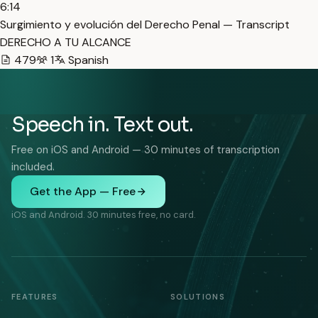
6:14
Surgimiento y evolución del Derecho Penal — Transcript
DERECHO A TU ALCANCE
479
1
Spanish
Speech in. Text out.
Free on iOS and Android — 30 minutes of transcription
included.
Get the App — Free
iOS and Android. 30 minutes free, no card.
FEATURES
SOLUTIONS