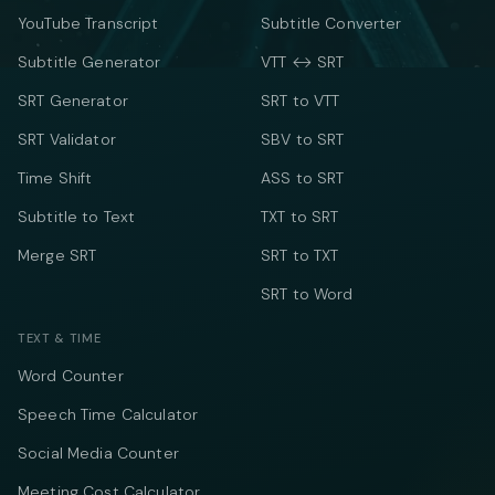
YouTube Transcript
Subtitle Converter
Subtitle Generator
VTT ↔ SRT
SRT Generator
SRT to VTT
SRT Validator
SBV to SRT
Time Shift
ASS to SRT
Subtitle to Text
TXT to SRT
Merge SRT
SRT to TXT
SRT to Word
TEXT & TIME
Word Counter
Speech Time Calculator
Social Media Counter
Meeting Cost Calculator