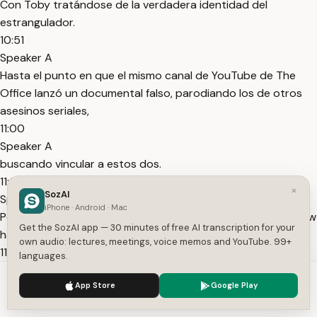
Con Toby tratándose de la verdadera identidad del
estrangulador.
10:51
Speaker A
Hasta el punto en que el mismo canal de YouTube de The
Office lanzó un documental falso, parodiando los de otros
asesinos seriales,
11:00
Speaker A
buscando vincular a estos dos.
11:04
×
SozAI
Speaker A
iPhone · Android · Mac
Pero solo tenemos un problema, y es que, desde que el show
Get the SozAI app — 30 minutes of free AI transcription for your
ha terminado,
own audio: lectures, meetings, voice memos and YouTube. 99+
11:11
languages.
Speaker A
We use cookies to enhance your experience.
Privacy Policy
múltiples miembros del cast han confirmado que estamos
App Store
Google Play
Accept
Settings
buscando en la dirección incorrecta.