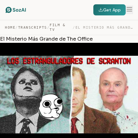
Get App
FILM &
HOME
/
TRANSCRIPTS
/
/
EL MISTERIO MÁS GRANDE DE THE OFFICE — TRANSCRIPT
TV
El Misterio Más Grande de The Office