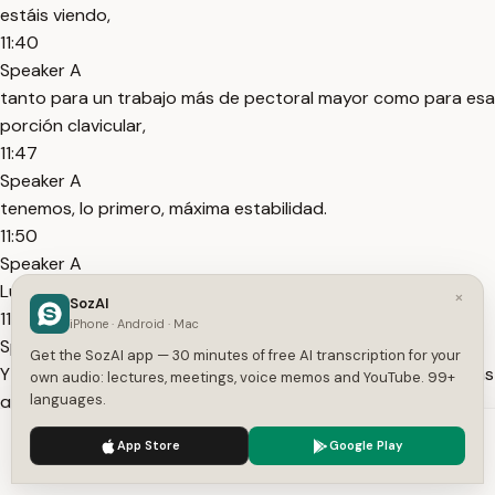
estáis viendo,
11:40
Speaker A
tanto para un trabajo más de pectoral mayor como para esa
porción clavicular,
11:47
Speaker A
tenemos, lo primero, máxima estabilidad.
11:50
Speaker A
Luego, cada brazo trabaja de forma independiente.
×
SozAI
11:53
iPhone · Android · Mac
Speaker A
Get the SozAI app — 30 minutes of free AI transcription for your
Y el avance en biomecánica ha hecho que creemos máquinas
own audio: lectures, meetings, voice memos and YouTube. 99+
que el perfil de resistencia se ajuste al perfil de fuerzas del
languages.
pectoral, teniendo, por lo tanto, mucha más demandas en
We use cookies to enhance your experience.
Privacy Policy
App Store
Google Play
aducción, un trabajo mucho más puro del pectoral, pudiendo
Accept
Settings
luchar al máximo cada repetición, pudiendo incluso ajustar el