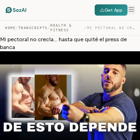
Get App
HEALTH &
HOME
/
TRANSCRIPTS
/
/
MI PECTORAL NO CRECÍA… HASTA QUE QUITÉ EL PRESS DE BANCA — TRANSCRIPT
FITNESS
Mi pectoral no crecía… hasta que quité el press de
banca