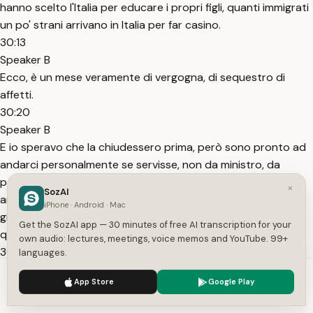
hanno scelto l'Italia per educare i propri figli, quanti immigrati
un po' strani arrivano in Italia per far casino.
30:13
Speaker B
Ecco, è un mese veramente di vergogna, di sequestro di
affetti.
30:20
Speaker B
E io speravo che la chiudessero prima, però sono pronto ad
andarci personalmente se servisse, non da ministro, da
padre di famiglia, da cittadino italiano, sono pronto ad
×
SozAI
andare personalmente in Abruzzo, se non lo facessero i
iPhone · Android · Mac
giudici, a restituire l'affetto di mamma e papà e la libertà a
Get the SozAI app — 30 minutes of free AI transcription for your
questi tre bambini.
own audio: lectures, meetings, voice memos and YouTube. 99+
30:42
languages.
Speaker B
We use cookies to enhance your experience.
Privacy Policy
App Store
Google Play
Io veramente non ci dormo, è una roba che che non è
Accept
Settings
comprensibile.