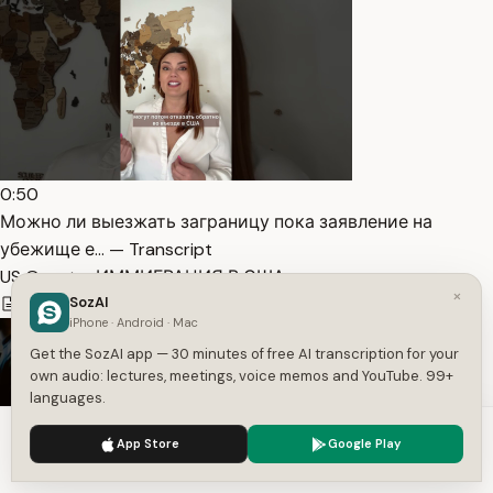
0:50
Можно ли выезжать заграницу пока заявление на
убежище е… — Transcript
US Quest – ИММИГРАЦИЯ В США
×
229
SozAI
1
Russian
iPhone · Android · Mac
Get the SozAI app — 30 minutes of free AI transcription for your
own audio: lectures, meetings, voice memos and YouTube. 99+
languages.
We use cookies to enhance your experience.
Privacy Policy
App Store
Google Play
Accept
Settings