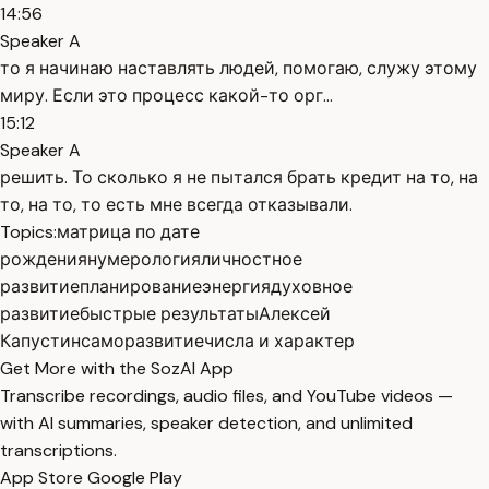
14:56
Speaker A
то я начинаю наставлять людей, помогаю, служу этому
миру. Если это процесс какой-то орг...
15:12
Speaker A
решить. То сколько я не пытался брать кредит на то, на
то, на то, то есть мне всегда отказывали.
Topics:
матрица по дате
рождения
нумерология
личностное
развитие
планирование
энергия
духовное
развитие
быстрые результаты
Алексей
Капустин
саморазвитие
числа и характер
Get More with the SozAI App
Transcribe recordings, audio files, and YouTube videos —
with AI summaries, speaker detection, and unlimited
transcriptions.
App Store
Google Play