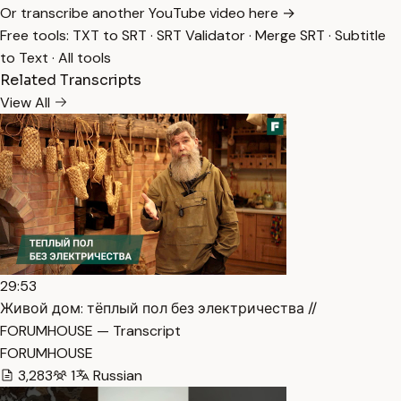
Or transcribe another YouTube video here →
Free tools:
TXT to SRT
·
SRT Validator
·
Merge SRT
·
Subtitle
to Text
·
All tools
Related Transcripts
View All
29:53
Живой дом: тёплый пол без электричества //
FORUMHOUSE — Transcript
FORUMHOUSE
3,283
1
Russian