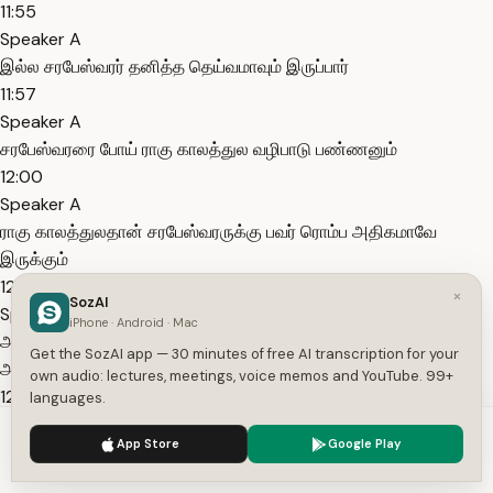
11:55
Speaker A
இல்ல சரபேஸ்வரர் தனித்த தெய்வமாவும் இருப்பார்
11:57
Speaker A
சரபேஸ்வரரை போய் ராகு காலத்துல வழிபாடு பண்ணனும்
12:00
Speaker A
ராகு காலத்துலதான் சரபேஸ்வரருக்கு பவர் ரொம்ப அதிகமாவே
இருக்கும்
12:03
×
SozAI
Speaker A
iPhone · Android · Mac
அப்போ ராகு காலத்துல போய் சரபேஸ்வரருக்கு ஒரு விளக்கு வச்சு
Get the SozAI app — 30 minutes of free AI transcription for your
அந்த நேரங்கள்ல நீங்க வழிபாடு பண்றீங்க அப்படின்னா
own audio: lectures, meetings, voice memos and YouTube. 99+
12:09
languages.
Speaker A
We use cookies to enhance your experience.
Privacy Policy
App Store
Google Play
என்ன வேண்டுதல்களா இருந்தாலும் என்ன தடைகளா இருந்தாலும்
Accept
Settings
எவ்வளவு பெரிய சக்தி உங்களை தடுத்து நிறுத்தினாலும் சரபேஸ்வரர்