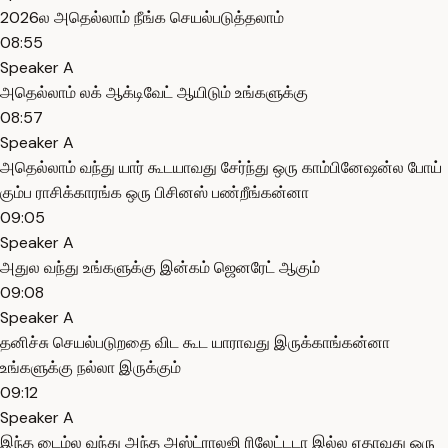
2026ல அதெல்லாம் நீங்க செயல்படுத்தலாம்
08:55
Speaker A
அதெல்லாம் லக் ஆக்டிவேட் ஆயிடும் உங்களுக்கு
08:57
Speaker A
அதெல்லாம் வந்து யார் கூடயாவது சேர்ந்து ஒரு காம்பினேஷன்ல போய்
கும்ப ராசிக்காரங்க ஒரு பிசினஸ் பண்றீங்கன்னா
09:05
Speaker A
அதுல வந்து உங்களுக்கு இன்கம் ஜெனரேட் ஆகும்
09:08
Speaker A
தனிச்சு செயல்படுறதை விட கூட யாராவது இருக்காங்கன்னா
உங்களுக்கு நல்லா இருக்கும்
09:12
Speaker A
இந்த டைம்ல வந்து அந்த அஸ்ட்ராலஜி ரிலேட்டடா இல்ல ஏதாவது ஒரு