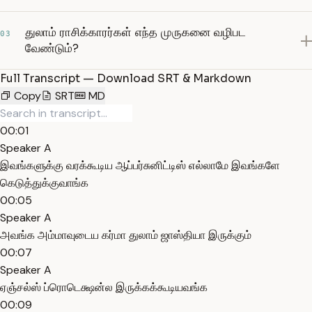
துலாம் ராசிக்காரர்கள் எந்த முருகனை வழிபட
03
வேண்டும்?
Full Transcript — Download SRT & Markdown
Copy
SRT
MD
00:01
Speaker A
இவங்களுக்கு வரக்கூடிய ஆப்பர்சுனிட்டிஸ் எல்லாமே இவங்களே
கெடுத்துக்குவாங்க
00:05
Speaker A
அவங்க அம்மாவுடைய கர்மா துலாம் ஜாஸ்தியா இருக்கும்
00:07
Speaker A
ஏஞ்சல்ஸ் ப்ரொடெக்ஷன்ல இருக்கக்கூடியவங்க
00:09