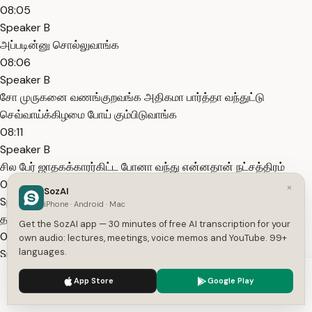
08:05
Speaker B
அப்படின்னு சொல்லுவாங்க
08:06
Speaker B
சோ முருகனை வணங்குறவங்க அதிகமா பார்த்தா வந்துட்டு
செவ்வாய்க்கிழமை போய் கும்பிடுவாங்க
08:11
Speaker B
சில பேர் ஜாதகக்காரர்கிட்ட போனா வந்து என்னதான் நட்சத்திரம்
08:15
×
SozAI
Speaker B
iPhone · Android · Mac
தசா புத்தி எல்லாமே பார்த்தாலுமே
Get the SozAI app — 30 minutes of free AI transcription for your
08:18
own audio: lectures, meetings, voice memos and YouTube. 99+
languages.
Speaker B
செவ்வாய் தோஷம் அப்படின்னு இருந்தா அதுக்கான சில பரிகாரங்கள்
We use cookies to enhance your experience.
Privacy Policy
App Store
Google Play
சில விஷயங்கள் சொல்லுவாங்க
Accept
Settings
08:23