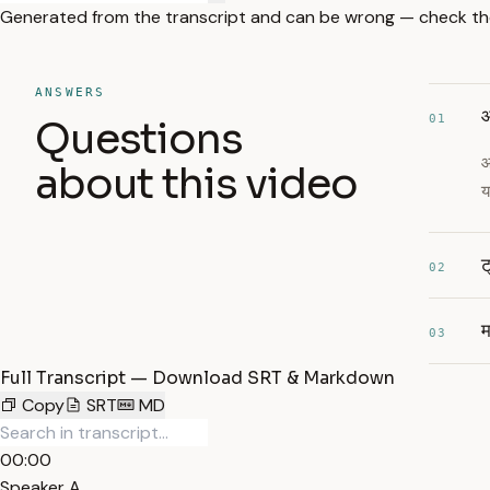
Generated from the transcript and can be wrong — check th
ANSWERS
आ
01
Questions
आ
about this video
य
ट
02
म
03
Full Transcript — Download SRT & Markdown
Copy
SRT
MD
00:00
Speaker A