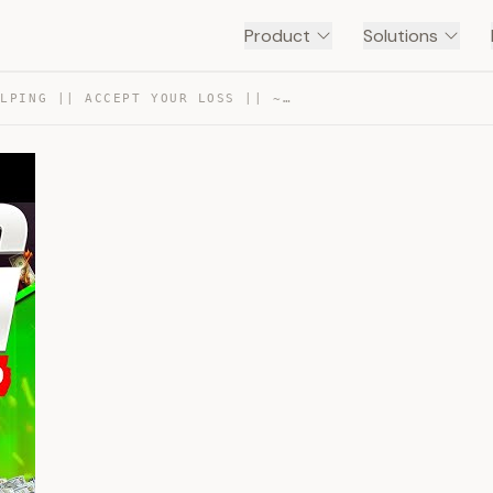
Product
Solutions
MASTER SCALPING || ACCEPT YOUR LOSS || ~MAYANK RAJ — TRANSCRIPT