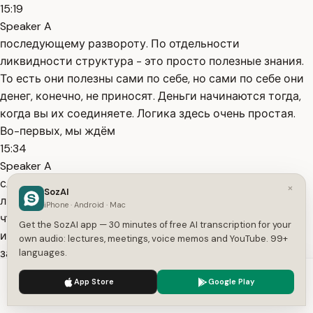
15:19
Speaker A
последующему развороту. По отдельности
ликвидности структура - это просто полезные знания.
То есть они полезны сами по себе, но сами по себе они
денег, конечно, не приносят. Деньги начинаются тогда,
когда вы их соединяете. Логика здесь очень простая.
Во-первых, мы ждём
15:34
Speaker A
слома структуры и определяем, где будет находиться
×
SozAI
ликвидность. То есть когда и где и куда рынок пойдёт,
iPhone · Android · Mac
чтобы забрать деньги толпы. Ну что, давайте
Get the SozAI app — 30 minutes of free AI transcription for your
использовать эти два принципа своей торговли. Это
own audio: lectures, meetings, voice memos and YouTube. 99+
запись с моего реального счёта. Эту сделку я делал
languages.
давно. Вот её
We use cookies to enhance your experience.
Privacy Policy
App Store
Google Play
15:50
Accept
Settings
Speaker A