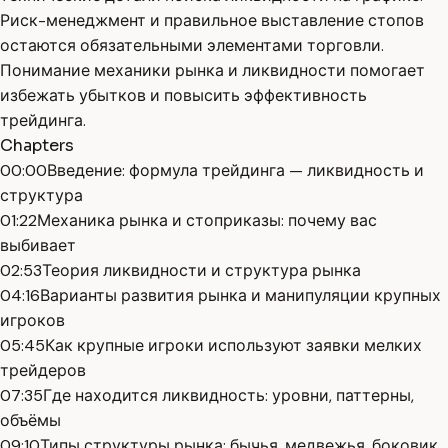
Риск-менеджмент и правильное выставление стопов
остаются обязательными элементами торговли.
Понимание механики рынка и ликвидности помогает
избежать убытков и повысить эффективность
трейдинга.
Chapters
00:00
Введение: формула трейдинга — ликвидность и
структура
01:22
Механика рынка и стоприказы: почему вас
выбивает
02:53
Теория ликвидности и структура рынка
04:16
Варианты развития рынка и манипуляции крупных
игроков
05:45
Как крупные игроки используют заявки мелких
трейдеров
07:35
Где находится ликвидность: уровни, паттерны,
объёмы
09:10
Типы структуры рынка: бычья, медвежья, боковик