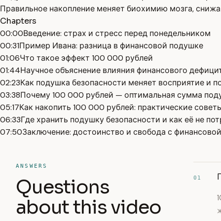
Правильное накопление меняет биохимию мозга, снижа
Chapters
00:00
Введение: страх и стресс перед понедельником
00:31
Пример Ивана: разница в финансовой подушке
01:06
Что такое эффект 100 000 рублей
01:44
Научное объяснение влияния финансового дефицит
02:23
Как подушка безопасности меняет восприятие и п
03:38
Почему 100 000 рублей — оптимальная сумма под
05:17
Как накопить 100 000 рублей: практические совет
06:33
Где хранить подушку безопасности и как её не по
07:50
Заключение: достоинство и свобода с финансово
ANSWERS
01
Questions
about this video
ж