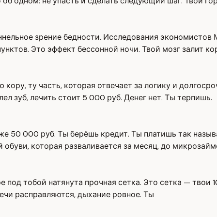
 об одном: не упасть и сделать следующий шаг. Твой го
ннельное зрение бедности. Исследования экономистов М
пунктов. Это эффект бессонной ночи. Твой мозг залит ко
кору, ту часть, которая отвечает за логику и долгосро
л зуб, лечить стоит 5 000 руб. Денег нет. Ты терпишь.
уже 50 000 руб. Ты берёшь кредит. Ты платишь так назы
й обуви, которая разваливается за месяц, до микрозайм
ре под тобой натянута прочная сетка. Это сетка — твои 
ечи расправляются, дыхание ровное. Ты