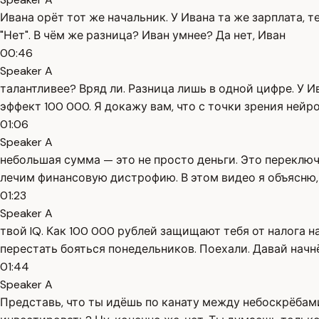
Ивана орёт тот же начальник. У Ивана та же зарплата, те
"Нет". В чём же разница? Иван умнее? Да нет, Иван
00:46
Speaker A
талантливее? Вряд ли. Разница лишь в одной цифре. У И
эффект 100 000. Я докажу вам, что с точки зрения нейр
01:06
Speaker A
небольшая сумма — это не просто деньги. Это переключ
лечим финансовую дистрофию. В этом видео я объясню
01:23
Speaker A
твой IQ. Как 100 000 рублей защищают тебя от налога н
перестать бояться понедельников. Поехали. Давай начнё
01:44
Speaker A
Представь, что ты идёшь по канату между небоскрёбами.