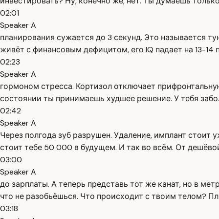
инвестировать? Ну, конечно же, нет. Ты думаешь только
02:01
Speaker A
планирования сужается до 3 секунд. Это называется ту
живёт с финансовым дефицитом, его IQ падает на 13-14 
02:23
Speaker A
гормоном стресса. Кортизол отключает прифронтальную 
состоянии ты принимаешь худшее решение. У тебя заболе
02:42
Speaker A
Через полгода зуб разрушен. Удаление, имплант стоит 
стоит тебе 50 000 в будущем. И так во всём. От дешёво
03:00
Speaker A
до зарплаты. А теперь представь тот же канат, но в мет
что не разобьёшься. Что происходит с твоим телом? Пл
03:18