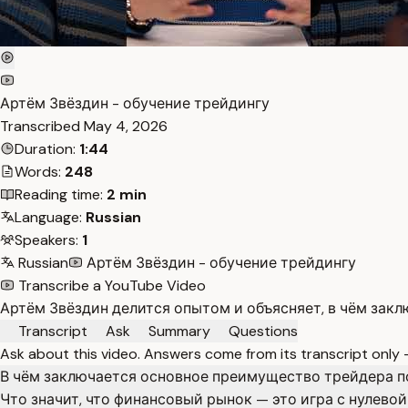
Артём Звёздин - обучение трейдингу
Transcribed
May 4, 2026
Duration:
1:44
Words:
248
Reading time:
2 min
Language:
Russian
Speakers:
1
Russian
Артём Звёздин - обучение трейдингу
Transcribe a YouTube Video
Артём Звёздин делится опытом и объясняет, в чём зак
Transcript
Ask
Summary
Questions
Ask about this video. Answers come from its transcript only
В чём заключается основное преимущество трейдера п
Что значит, что финансовый рынок — это игра с нулево