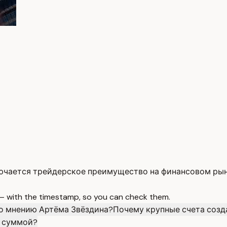
лючается трейдерское преимущество на финансовом рын
 — with the timestamp, so you can check them.
о мнению Артёма Звёздина?
Почему крупные счета созд
й суммой?