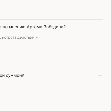
а по мнению Артёма Звёздина?
быстрота действий и
вой суммой?