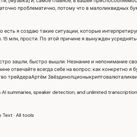
ти, [музыка] и, самое главное, в вашей приспособляемост
статочно проблематично, потому что в малоликвидных бу
То есть я создаю такие ситуации, которые интерпретир
15 млн, прости. По этой причине я вынужден усреднятьс
ыстро зашли, быстро вышли. Незнание и непонимание св
ине отвечайте всегда себе на вопрос: как конкретно я б
во трейдера
Артём Звёздин
опционы
криптовалюта
ликв
 AI summaries, speaker detection, and unlimited transcription
o Text
·
All tools