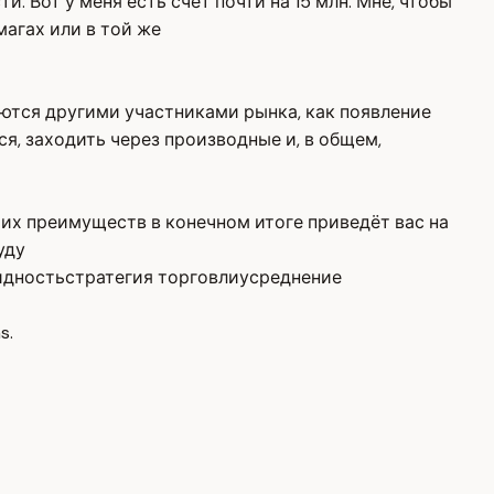
и. Вот у меня есть счёт почти на 15 млн. Мне, чтобы
магах или в той же
уются другими участниками рынка, как появление
я, заходить через производные и, в общем,
оих преимуществ в конечном итоге приведёт вас на
уду
идность
стратегия торговли
усреднение
s.