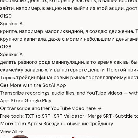
небольших деньгах, которые у вас есть, в вашей вёрткос
зайти, например, в акцию или выйти из этой акции, до
01:29
Speaker A
крипте, например малоликвидной, я создаю движение. 
крупного капитала, даже с моими небольшими деньгами. 
01:38
Speaker A
делать разного рода манипуляции, в то время как вы б
скамейку запасных, и вы потеряете деньги. По этой прич
Topics:
трейдинг
финансовый рынок
торговля
преимущест
Get More with the SozAI App
Transcribe recordings, audio files, and YouTube videos — with
App Store
Google Play
Or transcribe another YouTube video here →
Free tools:
TXT to SRT
·
SRT Validator
·
Merge SRT
·
Subtitle t
More from Артём Звёздин - обучение трейдингу
View All