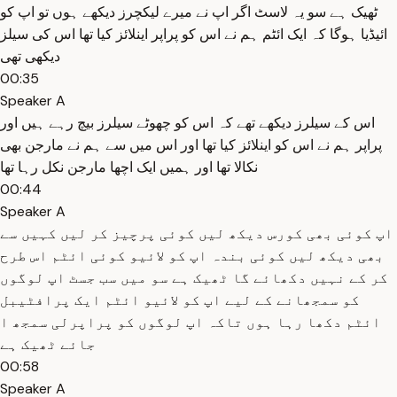
ٹھیک ہے سو یہ لاسٹ اگر اپ نے میرے لیکچرز دیکھے ہوں تو اپ کو
ائیڈیا ہوگا کہ ایک ائٹم ہم نے اس کو پراپر اینلائز کیا تھا اس کی سیلز
دیکھی تھی
00:35
Speaker A
اس کے سیلرز دیکھے تھے کہ اس کو چھوٹے سیلرز بیچ رہے ہیں اور
پراپر ہم نے اس کو اینلائز کیا تھا اور اس میں سے ہم نے مارجن بھی
نکالا تھا اور ہمیں ایک اچھا مارجن نکل رہا تھا
00:44
Speaker A
اپ کوئی بھی کورس دیکھ لیں کوئی پرچیز کر لیں کہیں سے
بھی دیکھ لیں کوئی بندہ اپ کو لائیو کوئی ائٹم اس طرح
کر کے نہیں دکھائے گا ٹھیک ہے سو میں سب جسٹ اپ لوگوں
کو سمجھانے کے لیے اپ کو لائیو ائٹم ایک پرافٹیبل
ائٹم دکھا رہا ہوں تاکہ اپ لوگوں کو پراپرلی سمجھ ا
جائے ٹھیک ہے
00:58
Speaker A