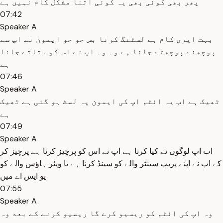
پھر بھی کوئی بھی یہ کوئی اتنا مشکل کام نہیں ہے
07:42
Speaker A
بہت ایزی کام ہے لسٹنگ کرنا بس جو جو ایمون نے اپ سے
پوچھنے پوچھتے جانا ہے وہ وہ اپ نے اس کو بتاتے جانا
ہے
07:46
Speaker A
ٹھیک ہے اب یہ ائٹم اپ کی ایمون پہ لسٹ ہو گئی ہے ٹھیک
ہے
07:49
Speaker A
اب اپ لوگوں نے کیا کرنا ہے اپ نے اس کو پرچیز کرنا ہے پرچیز کر
کے اپ نے اپنے پریپ سینٹر والے کو سینڈ کرنا ہے یا ویئر ہاؤس والے کو
یو ایس اے میں
07:55
Speaker A
وہ اپ کی ائٹم کو ریسیو کرے گا ریسیو کرنے کے بعد وہ