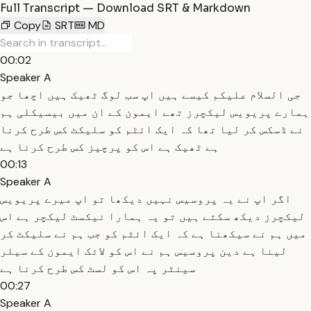
Full Transcript — Download SRT & Markdown
Copy
SRT
MD
00:02
Speaker A
جی السلام علیکم کیسے ہیں اپ سب لوگ ٹھیک ہیں اچھا جو
ہمارے پریویس لیکچرز تھے ایمون کے ان میں بیسیکلی ہم
نے ڈسکس کر لیا تھا کہ ایک ائٹم کو سلیکٹ کس طرح کرنا
ہے ٹھیک ہے اس کو پرچیز کس طرح کرنا ہے
00:13
Speaker A
اگر اپ نے یہ پروسیس نہیں دیکھا تو اپ میرے پریویس
لیکچرز دیکھ سکتے ہیں تو یہ ہمارا نیکسٹ لیکچر ہے اس
میں ہم نے سیکھنا ہے کہ ایک ائٹم کو جب ہم نے سلیکٹ کر
لینا ہے دین پروسیس ہم نے اس کو لائک ایمون کے سیلر
سینٹر پہ اس کو لسٹ کس طرح کرنا ہے
00:27
Speaker A