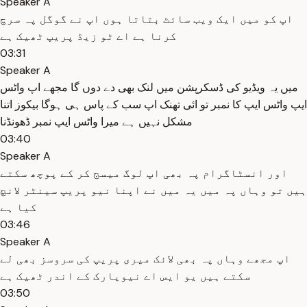
Speaker A
اپ کو میں ایک ویب سائٹ بتاتا ہوں اپ نے گوگل پہ سرچ
کرنا ہے اے ٹو زیڈ پریپ ٹھیک ہے
03:31
Speaker A
میں یہ ویڈیو کی ڈسکرپشن میں لنک بھی دے دوں گا مجھے اپ واٹس
ایپ واٹس ایپ کا نمبر تو ائی تھنک اپ سب کے پاس ہی ہوگا بیکوز اتنا
مشکل نہیں ہے میرا واٹس ایپ نمبر ڈھونڈنا
03:40
Speaker A
اور انسٹاگرام پہ بھی اپ لوگ میسج کر کے پوچھ سکتے
ہیں تو وہاں پہ میں یہ میں نے اپنا نیو پریپ سینٹر لانچ
کیا ہے
03:46
Speaker A
اپ مجھے وہاں پہ بھی لائک میری پریپ کی سروسز بھی لے
سکتے ہیں یو ایس اے نیویارک کے اندر ٹھیک ہے
03:50