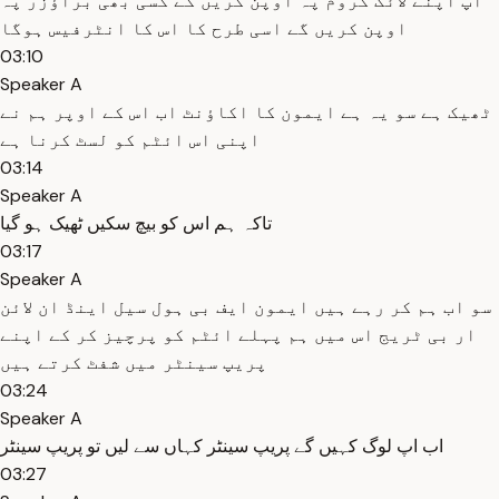
اپ اپنے لائک کروم پہ اوپن کریں گے کسی بھی براؤزر پہ
اوپن کریں گے اسی طرح کا اس کا انٹرفیس ہوگا
03:10
Speaker A
ٹھیک ہے سو یہ ہے ایمون کا اکاؤنٹ اب اس کے اوپر ہم نے
اپنی اس ائٹم کو لسٹ کرنا ہے
03:14
Speaker A
تاکہ ہم اس کو بیچ سکیں ٹھیک ہو گیا
03:17
Speaker A
سو اب ہم کر رہے ہیں ایمون ایف بی ہول سیل اینڈ ان لائن
ار بی ٹریج اس میں ہم پہلے ائٹم کو پرچیز کر کے اپنے
پریپ سینٹر میں شفٹ کرتے ہیں
03:24
Speaker A
اب اپ لوگ کہیں گے پریپ سینٹر کہاں سے لیں تو پریپ سینٹر
03:27