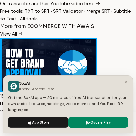
Or transcribe another YouTube video here →
Free tools:
TXT to SRT
·
SRT Validator
·
Merge SRT
·
Subtitle
to Text
·
All tools
More from ECOMMERCE WITH AWAIS
View All
×
SozAI
iPhone · Android · Mac
15:02
Get the SozAI app — 30 minutes of free AI transcription for your
HOW TO GET BRAND APPROVAL IN AMAZON FOR
own audio: lectures, meetings, voice memos and YouTube. 99+
languages.
WHOLESALE | STE… — Transcript
5,970
1
Ur
We use cookies to enhance your experience.
Privacy Policy
App Store
Google Play
Accept
Settings