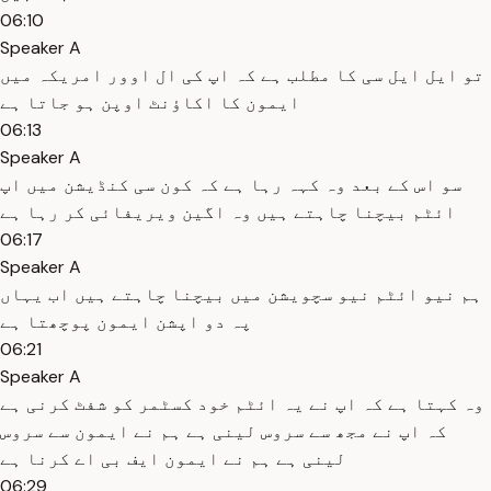
06:10
Speaker A
تو ایل ایل سی کا مطلب ہے کہ اپ کی ال اوور امریکہ میں
ایمون کا اکاؤنٹ اوپن ہو جاتا ہے
06:13
Speaker A
سو اس کے بعد وہ کہہ رہا ہے کہ کون سی کنڈیشن میں اپ
ائٹم بیچنا چاہتے ہیں وہ اگین ویریفائی کر رہا ہے
06:17
Speaker A
ہم نیو ائٹم نیو سچویشن میں بیچنا چاہتے ہیں اب یہاں
پہ دو اپشن ایمون پوچھتا ہے
06:21
Speaker A
وہ کہتا ہے کہ اپ نے یہ ائٹم خود کسٹمر کو شفٹ کرنی ہے
کہ اپ نے مجھ سے سروس لینی ہے ہم نے ایمون سے سروس
لینی ہے ہم نے ایمون ایف بی اے کرنا ہے
06:29