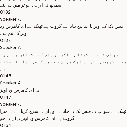
سمجھ نہ ا رہی ہو تو میں نے اپنے
01:32
Speaker A
فیس بک کے اوپر نا اپنا پیج بنایا ہے گروپ ہے ٹھیک ہے ای کامرس ود
اویز کے نیم سے
01:37
Speaker A
سو اپ نے سرچ کرنا ہے اگر میں اپ کو دکھاؤں یہاں پہ
میرا گروپ ہے تو اپ لوگ وہاں سے بھی کافی ہیلپ لے سکتے
ہیں
01:45
Speaker A
یہ ای کامرس ود اویز
01:47
Speaker A
ٹھیک ہے سو اپ نے فیس بک پہ جانا ہے وہاں پہ سرچ کرنا ہے یہ میرا
گروپ ہے ای کامرس ود اویز یہاں پہ جو
01:54