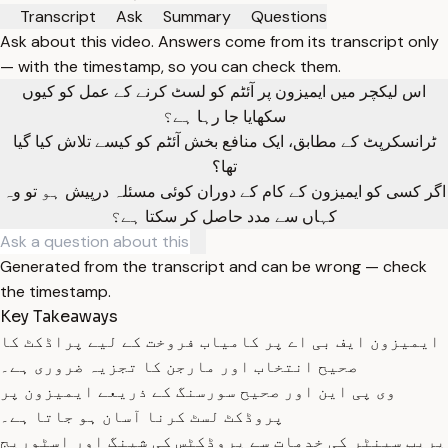
Transcript
Ask
Summary
Questions
Ask about this video. Answers come from its transcript only
— with the timestamp, so you can check them.
اس لیکچر میں ایمیزون پر آئٹم کو لسٹ کرنے کے عمل کو کیوں
سکھایا جا رہا ہے؟
ٹرانسکرپٹ کے مطابق، ایک منافع بخش آئٹم کو کیسے تلاش کیا گیا
تھا؟
اگر کسی کو ایمیزون کے کام کے دوران کوئی مسئلہ درپیش ہو تو وہ
کہاں سے مدد حاصل کر سکتا ہے؟
Generated from the transcript and can be wrong — check
the timestamp.
Key Takeaways
ایمیزون ایف بی اے پر کامیاب فروخت کے لیے پراڈکٹ کا
صحیح انتخاب اور مارجن کا تجزیہ ضروری ہے۔
وی پی این اور صحیح سورسنگ کے ذریعے ایمیزون پر
پروڈکٹ لسٹ کرنا آسان ہو جاتا ہے۔
پریپ سینٹر کی خدمات سے پروڈکٹس کی شپنگ اور اسٹوریج