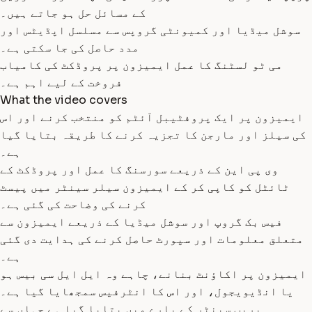
کے مسائل حل ہو جاتے ہیں۔
سوشل میڈیا اور کمیونٹی گروپس سے مسلسل اپڈیٹس اور
مدد حاصل کی جا سکتی ہے۔
می ٹو لسٹنگ کا عمل ایمیزون پر پروڈکٹ کی کامیاب
فروخت کے لیے اہم ہے۔
What the video covers
ایمیزون پر ایک پروفٹیبل آئٹم کو منتخب کرنے اور اس
کی سیلز اور مارجن کا تجزیہ کرنے کا طریقہ بتایا گیا
ہے۔
وی پی این کے ذریعے سورسنگ کا عمل اور پروڈکٹ کے
ٹائٹل کو کاپی کر کے ایمیزون سیلر سینٹر میں پیسٹ
کرنے کی وضاحت کی گئی ہے۔
فیس بک گروپ اور سوشل میڈیا کے ذریعے ایمیزون سے
متعلق معلومات اور سپورٹ حاصل کرنے کی ہدایت دی گئی
ہے۔
ایمیزون پر اکاؤنٹ بنانے، چاہے وہ ایل ایل سی بیس ہو
یا انڈیویجول، اور اس کا انٹرفیس سمجھایا گیا ہے۔
پریپ سینٹر کے بارے میں بتایا گیا ہے جہاں سے