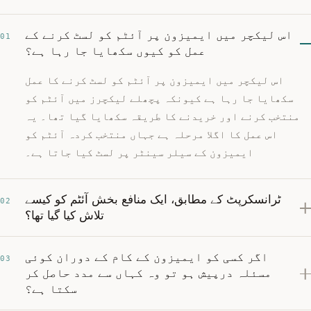
اس لیکچر میں ایمیزون پر آئٹم کو لسٹ کرنے کے
01
عمل کو کیوں سکھایا جا رہا ہے؟
اس لیکچر میں ایمیزون پر آئٹم کو لسٹ کرنے کا عمل
سکھایا جا رہا ہے کیونکہ پچھلے لیکچرز میں آئٹم کو
منتخب کرنے اور خریدنے کا طریقہ سکھایا گیا تھا۔ یہ
اس عمل کا اگلا مرحلہ ہے جہاں منتخب کردہ آئٹم کو
ایمیزون کے سیلر سینٹر پر لسٹ کیا جاتا ہے۔
ٹرانسکرپٹ کے مطابق، ایک منافع بخش آئٹم کو کیسے
02
تلاش کیا گیا تھا؟
اگر کسی کو ایمیزون کے کام کے دوران کوئی
03
مسئلہ درپیش ہو تو وہ کہاں سے مدد حاصل کر
سکتا ہے؟