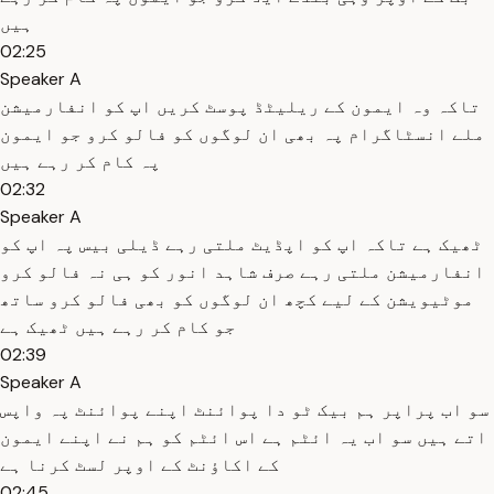
ہیں
02:25
Speaker A
تاکہ وہ ایمون کے ریلیٹڈ پوسٹ کریں اپ کو انفارمیشن
ملے انسٹاگرام پہ بھی ان لوگوں کو فالو کرو جو ایمون
پہ کام کر رہے ہیں
02:32
Speaker A
ٹھیک ہے تاکہ اپ کو اپڈیٹ ملتی رہے ڈیلی بیس پہ اپ کو
انفارمیشن ملتی رہے صرف شاہد انور کو ہی نہ فالو کرو
موٹیویشن کے لیے کچھ ان لوگوں کو بھی فالو کرو ساتھ
جو کام کر رہے ہیں ٹھیک ہے
02:39
Speaker A
سو اب پراپر ہم بیک ٹو دا پوائنٹ اپنے پوائنٹ پہ واپس
اتے ہیں سو اب یہ ائٹم ہے اس ائٹم کو ہم نے اپنے ایمون
کے اکاؤنٹ کے اوپر لسٹ کرنا ہے
02:45