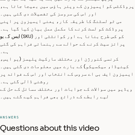
پروڈکٹس کو ایمیزون کے ویئر ہاؤس میں بھیجا جاتا ہے،
اور اس کی سروسز کی تفصیلات دی گئی ہیں۔
می ٹو لسٹنگ کا طریقہ کار، یعنی ایمیزون پر اپنی
پروڈکٹ کو لسٹ کرنے کا مکمل عمل بیان کیا گیا ہے۔
ایس کے یو (SKU) کو کس طرح بنانا ہے اور کوانٹٹی اور
پرائز سیٹ کرنے کے حوالے سے رہنمائی فراہم کی گئی
ہے۔
کرنسی کنورژن اور مختلف مارکیٹ پلیسز (یو ایس،
کینیڈا، میکسیکو) کے بارے میں معلومات دی گئی ہیں۔
ایمیزون ایف بی اے سروس کے انتخاب اور اس کے فوائد پر
روشنی ڈالی گئی ہے۔
ویڈیو میں سوالات کے جوابات اور مختلف مسائل کے حل کے
لیے رابطے کے ذرائع بھی فراہم کیے گئے ہیں۔
ANSWERS
Questions about this video