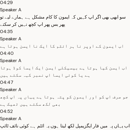
04:29
Speaker A
سو ابھی بھی اگر اپ کہیں کہ ایمون کا کام مشکل ہے ہمارے لیے تو
پھر بس پھر اپ کچھ نہیں کر سکتے
04:35
Speaker A
اب ایمون کے اوپر نا ہر ائٹم کا ایک نا ایسن ہوتا ہے
04:40
Speaker A
اب ایسن کیا ہوتا ہے بیسیکلی ایسن ایک ایسا کوڈ ہوتا
ہے یا کوئی ایسا اپ نمبر کہہ سکتے ہیں
04:47
Speaker A
جو صرف اپ کو اور ایمون کو پتہ ہوتا ہے یہاں پہ اپ کچھ
بھی لکھ سکتے ہیں ٹھیک ہے
04:52
Speaker A
اب یہاں پہ میں فار ایگزیمپل لکھ لیتا ہوں یہ ائٹم ہے کوئی نائف ٹائپ