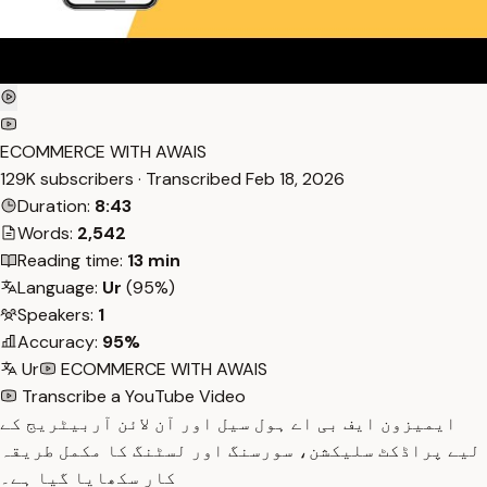
ECOMMERCE WITH AWAIS
129K subscribers · Transcribed
Feb 18, 2026
Duration:
8:43
Words:
2,542
Reading time:
13 min
Language:
Ur
(95%)
Speakers:
1
Accuracy:
95%
Ur
ECOMMERCE WITH AWAIS
Transcribe a YouTube Video
ایمیزون ایف بی اے ہول سیل اور آن لائن آربیٹریج کے
لیے پراڈکٹ سلیکشن، سورسنگ اور لسٹنگ کا مکمل طریقہ
کار سکھایا گیا ہے۔