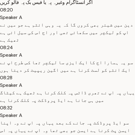
اگر انسٹاگرام وغیرہ پہ یا فیس بک پہ فالو کریں
08:20
Speaker A
دین میں شیئر بھی کروں گا کہ یہ وہی ائٹم ہے جو میں نے
اپ کو لیکچر میں سکھائی تھی اور اج اس کی سیل ائی ہے
ٹھیک ہے
08:24
Speaker A
سو یہ ہمارا اج کا ایک ایزی سا لیکچر تھا کس طرح اپ نے
ایک ائٹم کو لسٹ کرنا ہے میں اگین ریپیٹ کر دیتا ہوں
08:28
Speaker A
یہاں پہ اپ نے تھری ڈاٹس پہ کلک کرنا ہے ٹھیک ہے کیٹاگ
میں ہی جانا ہے ایڈ پروڈکٹ پہ کلک کرنا ہے
08:32
Speaker A
سو ایڈ پروڈکٹ پہ جانے کے بعد یہاں پہ اپ نے وہ اپنا
ایسن پٹ کرنا ہے ایسن جو بھی تھا وہ اپ نے یہاں پہ اس