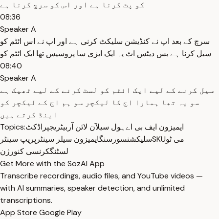
کو پٹ کرنا ہے اور اس کو سرچ کرنا ہے
08:36
Speaker A
سرچ کے بعد اپ نے کنڈیشن سلیکٹ کرنی ہے اور اپ نے اس ائٹم کو
سیل کرنا ہے بس دیٹس اٹ یہ ایک ایزی سا پروسیس تھا ایک ائٹم کو
08:40
Speaker A
سیل کرنے کے لیے ایک ائٹم کو لسٹ کرنے کے لیے ٹھیک ہے
سو یہ تھا ہمارا اج کا لیکچر سو ہم اج کے لیکچر کو
اینڈ کرتے ہیں
ایمیزون ایف بی اے
ہول سیل
آن لائن آربیٹریج
پراڈکٹ
Topics:
می ٹو
SKU
سلیکشن
سورسنگ
ایمیزون سیلر سینٹر
پریپ سینٹر
لسٹنگ
کرنسی کنورژن
Get More with the SozAI App
Transcribe recordings, audio files, and YouTube videos —
with AI summaries, speaker detection, and unlimited
transcriptions.
App Store
Google Play