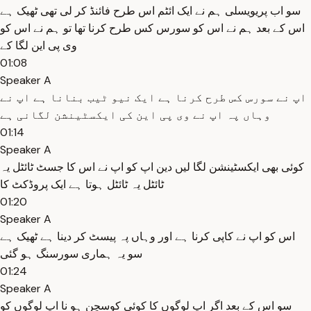
سو اب پریویسلی ہم نے ایک ائٹم اس طرح فائنڈ کر لی تھی ٹھیک ہے
اس کے بعد ہم نے اس کو سورس کس طرح کرنا تھا تو ہم نے اس کو
وی پی این لگا کے
01:08
Speaker A
اپ نے سورس کس طرح کرنا ہے ایک نیو ٹیب بنانا ہے اپ نے
وہاں پہ اپ نے وی پی این کی ایکسٹینشن لگانی ہے
01:14
Speaker A
کوئی بھی ایکسٹینشن لگا لیں دین اپ کو اپ نے اس کا جسٹ ٹائٹل یہ
ٹائٹل یہ ٹائٹل ہوتا ہے ایک پروڈکٹ کا
01:20
Speaker A
اس کو اپ نے کاپی کرنا ہے اور وہاں پہ پیسٹ کر دینا ہے ٹھیک ہے
سو یہ ہماری سورسنگ ہو گئی
01:24
Speaker A
سو اس کے بعد اگر اپ لوگوں کا کوئی کوسچن ہو نا اپ لوگوں کو