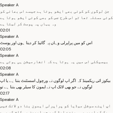
Speaker A
جن لوگوں کو کوئی بھی ایشو ہوتا ہے جیسے اس بھائی کو
کوئی مسئلہ تھا تو اس طرح جس کو بھی کوئی ایشو ہوتا ہے
وہ یہاں پہ پوسٹ کر لیتا ہے
02:01
Speaker A
اس کو میں پراپرلی وہاں پہ گائیڈ کر دیتا ہوں اور پوسٹ
02:05
Speaker A
بیسیکلی اس میں یہ ہوتا ہے کہ انفارمیشن ہی ہوتی ہے
02:08
Speaker A
بیکوز ائی ریکمینڈ کہ اگر اپ لوگوں نے ورچول اسسٹنٹ بننا ہے یا اپ
لوگوں نے جو بھی لائک اپ نے ایمون کا سیلر بھی بننا ہے تو
02:17
Speaker A
اپ اپنے سوشل میڈیا کو پراپرلی ایمون بنا دو لائک فیس
بک کے اوپر وہی بندے ایڈ کرو جو ایمون پہ کام کر رہے