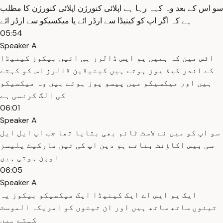
سو اس کے بعد وہ کہہ رہا ہے اپلائی کنورژن اپلائی کنورژن کا مطلب
ہے کہ اگر اپ کو کینیڈا سے ارڈر ائے یا میکسیکو سے ارڈر ائے
05:54
Speaker A
اٹس مین کہ ہمیں یو ایس ڈالرز ہی ائیں بیکوز کینیڈا
کے اندر کیڈ یوز ہوتے ہیں کینیڈین ڈالرز اس کو کہتے
ہیں اور میکسیکو میں پیسو یوز ہوتے ہیں وہ میکسیکو
کی الگ کرنسی ہے
06:01
Speaker A
سو اپ کو میں نے لاسٹ ٹائم بھی بتایا تھا جب اپ ایل ایل
سی بیس اکاؤنٹ بناتے ہو دین اپ کی تین مارکیٹ پلیسز
اوپن ہوتی ہیں
06:05
Speaker A
ایک یو ایس اے ایک کینیڈا ایک میکسیکو بیکوز یہ
تینوں ساتھ ساتھ ہیں اور ان تینوں کو امریکہ الموسٹ
کہتے ہیں