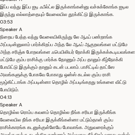
இப்ப வந்து இப்ப ஐடி ஃபீல்ட்ல இருக்காங்கன்னு வச்சுக்கோங்க ஐடில
இருந்து எல்லாத்தையும் வேலையில தூக்கிட்டு இருக்காங்க.
03:53
Speaker A
நிறைய பேத்த வந்து வேலையிலிருந்து லே ஆஃப் பண்றாங்க
அப்படின்னுலாம் பார்க்கிறப்ப அந்த லே ஆஃப் ஆகுறவங்கள மட்டுமே
அந்த சரிஞ்சு போறவங்கள ஃபெயிலியர் நோக்கி இருக்கக்கூடியவங்கள
மட்டுமே கும்ப ராசிக்கு பார்க்க தோணும் அப்ப தானும் கீழ்நோக்கி
போயிட்டு இருக்கும் தானும் கடன் படலாம். பாசிட்டிவ் தாட்ஸே
அவங்களுக்கு போகவே போகாது ஒன்ஸ் கடல்ல கும்ப ராசி
மூழ்கிட்டாங்க அப்படின்னா தொழில் அப்படிங்கறது உங்களை விட்டு
போயிடும்.
04:13
Speaker A
தொழில்ல ரொம்ப கவனம் தொழில்ல நீங்க சரியா இருக்கீங்க
வேலையில நீங்க சரியா இருக்கீங்கன்னா மட்டும்தான் கும்ப
ராசிக்காரங்க கடனுக்குள்ளேயே போவாங்க. அதுவரைக்கும்
அவங்களுக்கு கடன்கிற எண்ணம் அவ்வளவு சீக்கிரம் வராது ஒன்ஸ்