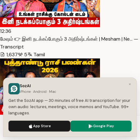
12:36
மேஷம் 👉 இனி நடக்கப்போகும் 3 அதிர்ஷ்டங்கள் | Mesham | Ne… —
Transcript
1,637
5
Tamil
×
SozAI
iPhone · Android · Mac
Get the SozAI app — 30 minutes of free AI transcription for your
own audio: lectures, meetings, voice memos and YouTube. 99+
languages.
18:36
We use cookies to enhance your experience.
Privacy Policy
கன்னி 👉 இனிதே ஆரம்பமாகும் பொற்காலம் | Kanni | New Year … —
App Store
Google Play
Accept
Settings
Transcript