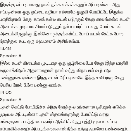
இருக்கு எப்படியாவது நான் தக்க வச்சுக்கணும் அப்படின்னா அது
எப்படின்னா ஒரு ஓட்டை வழியா எல்லாமே ஒழுகி போயிட்டே இருக்க
மாதிரிதான் கேது காலங்கள்ல கடன் படுறதும் கேது காலங்கள்ல கடன்
அடைக்க முடியாம சிரமப்படுறதும் நம்ம யார்ட்டயாவது போய் கடன்
அடைக்கிறதுக்கு இன்னொருத்தங்கள்ட்ட போய் கடன் கேட்க போற
நேரத்துல கூட ஒரு அவமானம் அசிங்கமோ.
13:48
Speaker A
இல்ல கடன் கிடைக்க முடியாத ஒரு சூழ்நிலையோ கேது இந்த மாதிரி
உருவாக்கிடும் அதனாலதான் நான் வந்து விநாயகர் வழிபாடு
பண்ணுங்க ஏன்னா இந்த கடன் அப்படினாலே இந்த சனி ராகு கேது
பெரிய ரோல் பிளே பண்ணுவாங்க.
14:05
Speaker A
புதன் கெட்டு போயிடுச்சு அந்த நேரத்துல உங்களால டிசிஷன் எடுக்க
முடியல அப்படின்னா புதன் ஸ்தலங்களுக்கு போயிட்டு வரது
உங்களுடைய புத்தியை ஷார்ப் ஆக்கிக்கிறது புத்தி மூலமா எப்படி
சம்பாதிக்கணும் அப்படிங்கறதுதான் நீங்க வந்து ஃபாலோ பண்ணனும்.