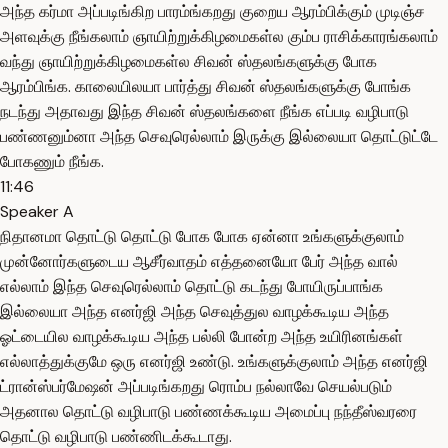
அந்த கர்மா அப்படிங்கிற பாரம்ங்கறது குறைய ஆரம்பிக்கும் முடிஞ்ச
அளவுக்கு நீங்கலாம் ஞாயிற்றுக்கிழமைகள்ல கும்ப ராசிக்காரங்கலாம்
வந்து ஞாயிற்றுக்கிழமைகள்ல சிவன் ஸ்தலங்களுக்கு போக
ஆரம்பிங்க. காலையிலயா பார்த்து சிவன் ஸ்தலங்களுக்கு போங்க
நடந்து அதாவது இந்த சிவன் ஸ்தலங்களை நீங்க எப்படி வழிபாடு
பண்ணனும்னா அந்த செவுரெல்லாம் இருக்கு இல்லையா தொட்டுட்டே
போகணும் நீங்க.
11:46
Speaker A
நிதானமா தொட்டு தொட்டு போக போக ஏன்னா உங்களுக்குலாம்
முன்னோர்களுடைய ஆசீர்வாதம் எத்தனையோ பேர் அந்த வால்
எல்லாம் இந்த செவுரெல்லாம் தொட்டு கடந்து போயிருப்பாங்க
இல்லையா அந்த எனர்ஜி அந்த செவுத்துல வாழக்கூடிய அந்த
ஓட்டையில வாழக்கூடிய அந்த பல்லி போன்ற அந்த உயிரினங்கள்
எல்லாத்துக்குமே ஒரு எனர்ஜி உண்டு. உங்களுக்குலாம் அந்த எனர்ஜி
ட்ரான்ஸ்பர்மேஷன் அப்படிங்கறது ரொம்ப நல்லாவே செயல்படும்
அதனால தொட்டு வழிபாடு பண்ணக்கூடிய அமைப்பு நந்தீஸ்வரரை
தொட்டு வழிபாடு பண்ணிடக்கூடாது.