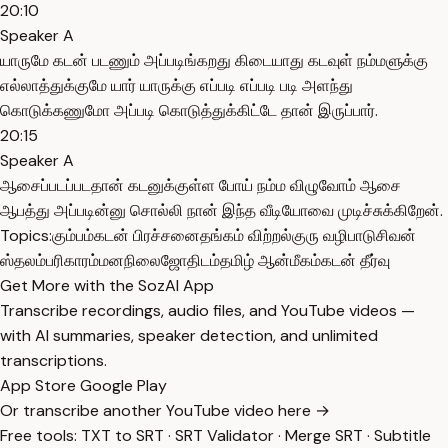
20:10
Speaker A
யாருமே கடன் படணும் அப்படிங்கறது கிடையாது கடவுள் நம்மளுக்கு
எல்லாத்துக்குமே யார் யாருக்கு எப்படி எப்படி படி அளந்து
கொடுக்கணுமோ அப்படி கொடுத்துக்கிட்டே தான் இருப்பார்.
20:15
Speaker A
ஆசைப்படப்படதான் கடனுக்குள்ள போய் நம்ம விழுவோம் ஆசை
ஆபத்து அப்படின்னு சொல்லி நான் இந்த வீடியோவை முடிச்சுக்கிறேன்.
Topics:
கும்பம்
கடன் பிரச்சனை
தங்கம் விற்றல்
குரு வழிபாடு
சிவன்
ஸ்தலம்
பரிகாரம்
மனநிலை
ஜோதிடம்
தமிழ் ஆன்மீகம்
கடன் தீர்வு
Get More with the SozAI App
Transcribe recordings, audio files, and YouTube videos —
with AI summaries, speaker detection, and unlimited
transcriptions.
App Store
Google Play
Or transcribe another YouTube video here →
Free tools:
TXT to SRT
·
SRT Validator
·
Merge SRT
·
Subtitle