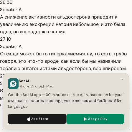
26:50
Speaker A
А снижение активности альдостерона приводит к
увеличению экскреции натрия небольшое, и это была
одна, но и к задержке калия.
27:10
Speaker A
Отсюда может быть гиперкалиемия, ну, то есть, грубо
говоря, это что-то вроде, как если бы мы назначили
терапию антагонистами альдостерона, вершпироном.
27:30
×
SozAI
Speaker A
iPhone · Android · Mac
Вот, естественно, на любой препарат, к сожалению,
Get the SozAI app — 30 minutes of free AI transcription for your
могут быть аллергические реакции, ну, алопеции,
own audio: lectures, meetings, voice memos and YouTube. 99+
честно говоря, ни разу не видел.
languages.
27:50
We use cookies to enhance your experience.
Privacy Policy
App Store
Google Play
Speaker A
Accept
Settings
Тромбоцитопению гепарин-индуцированную видел, к