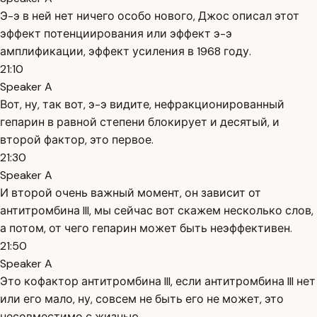
Э-э в ней нет ничего особо нового, Джос описал этот
эффект потенциирования или эффект э-э
амплификации, эффект усиления в 1968 году.
21:10
Speaker A
Вот, ну, так вот, э-э видите, нефракционированный
гепарин в равной степени блокирует и десятый, и
второй фактор, это первое.
21:30
Speaker A
И второй очень важный момент, он зависит от
антитромбина III, мы сейчас вот скажем несколько слов,
а потом, от чего гепарин может быть неэффективен.
21:50
Speaker A
Это кофактор антитромбина III, если антитромбина III нет
или его мало, ну, совсем не быть его не может, это
несовместимо с жизнью.