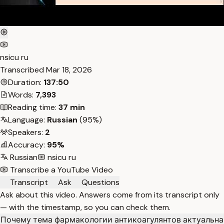
nsicu ru
Transcribed
Mar 18, 2026
Duration:
137:50
Words:
7,393
Reading time:
37 min
Language:
Russian
(95%)
Speakers:
2
Accuracy:
95%
Russian
nsicu ru
Transcribe a YouTube Video
Transcript
Ask
Questions
Ask about this video. Answers come from its transcript only
— with the timestamp, so you can check them.
Почему тема фармакологии антикоагулянтов актуальна