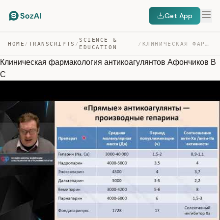
Get App
SCIENCE &
HOME
/
TRANSCRIPTS
/
/
КЛИНИЧЕСКАЯ ФАРМАКОЛОГИЯ АНТИКОАГУЛЯНТОВ АФОНЧИКОВ В С — TRANSCRIPT
EDUCATION
Клиническая фармакология антикоагулянтов Афончиков В
С