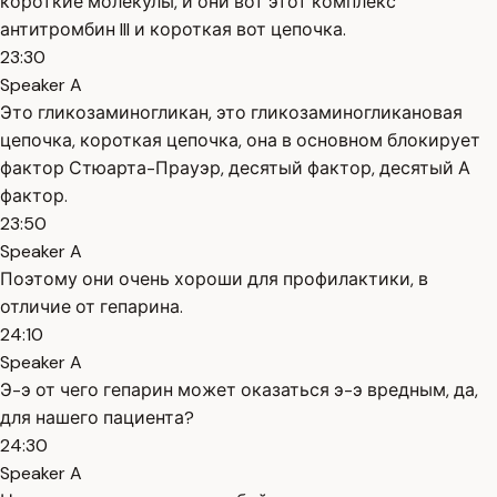
короткие молекулы, и они вот этот комплекс
антитромбин III и короткая вот цепочка.
23:30
Speaker A
Это гликозаминогликан, это гликозаминогликановая
цепочка, короткая цепочка, она в основном блокирует
фактор Стюарта-Прауэр, десятый фактор, десятый А
фактор.
23:50
Speaker A
Поэтому они очень хороши для профилактики, в
отличие от гепарина.
24:10
Speaker A
Э-э от чего гепарин может оказаться э-э вредным, да,
для нашего пациента?
24:30
Speaker A