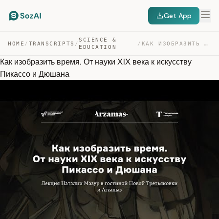
Get App
SCIENCE &
HOME
/
TRANSCRIPTS
/
/
КАК ИЗОБРАЗИТЬ ВРЕМЯ. ОТ НАУКИ XIX ВЕКА К ИСКУССТВУ ПИК… — TRANSCRIPT
EDUCATION
Как изобразить время. От науки XIX века к искусству
Пикассо и Дюшана