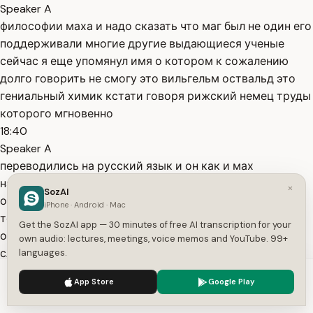
Speaker A
философии маха и надо сказать что маг был не один его
поддерживали многие другие выдающиеся ученые
сейчас я еще упомянул имя о котором к сожалению
долго говорить не смогу это вильгельм оствальд это
гениальный химик кстати говоря рижский немец труды
которого мгновенно
18:40
Speaker A
переводились на русский язык и он как и мах
настаивал на том что наука должна носить
×
SozAI
описательный характер и он как и мах занимался
iPhone · Android · Mac
теории цвета и является более того создателем
Get the SozAI app — 30 minutes of free AI transcription for your
общепринятой классификации цветов вот этой
own audio: lectures, meetings, voice memos and YouTube. 99+
сложной такой системы где две
languages.
19:00
We use cookies to enhance your experience.
Privacy Policy
App Store
Google Play
Speaker A
Accept
Settings
тысячи с лишним оттенков и оствальд пошел еще