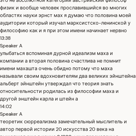
это не абсолютной категории австрийский философ
физик и вообще человек прославившийся во многих
областях науки эрнст мах я думаю что половина моей
аудитории который изучал марксистско-ленинской у
философию как и я при этом имени начинает нервно
13:38
Speaker A
улыбаться вспоминая дурной идеализм маха и
компании а вторая половина счастлива не помнит
имени махашта очень обидно потому что маха
называли своим вдохновителям два великих эйнштейна
альберт эйнштейн утверждал что теория знать
относительности родилась из философии маха и
другой энштейн карла и штейн а
14:02
Speaker A
теоретик сюрреализма замечательный мыслитель и
автор первой истории 20 искусства 20 века на