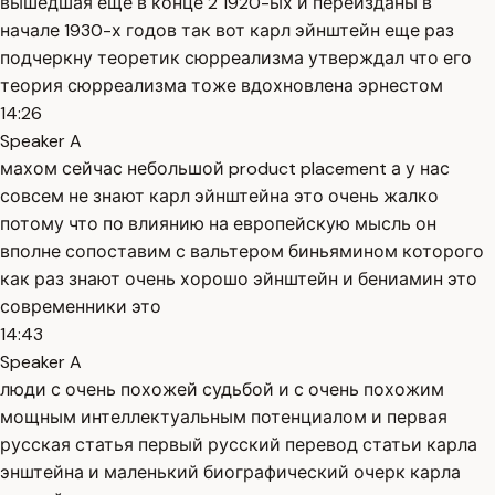
вышедшая еще в конце 2 1920-ых и переизданы в
начале 1930-х годов так вот карл эйнштейн еще раз
подчеркну теоретик сюрреализма утверждал что его
теория сюрреализма тоже вдохновлена эрнестом
14:26
Speaker A
махом сейчас небольшой product placement а у нас
совсем не знают карл эйнштейна это очень жалко
потому что по влиянию на европейскую мысль он
вполне сопоставим с вальтером биньямином которого
как раз знают очень хорошо эйнштейн и бениамин это
современники это
14:43
Speaker A
люди с очень похожей судьбой и с очень похожим
мощным интеллектуальным потенциалом и первая
русская статья первый русский перевод статьи карла
энштейна и маленький биографический очерк карла