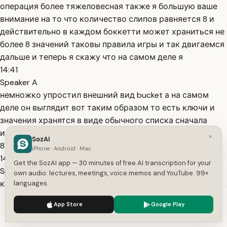
операция более тяжеловесная также я большую ваше
внимание на то что количество слипов равняется 8 и
действительно в каждом боккетти может храниться не
более 8 значений таковы правила игры и так двигаемся
дальше и теперь я скажу что на самом деле я
14:41
Speaker A
немножко упростил внешний вид bucket а на самом
деле он выглядит вот таким образом то есть ключи и
значения хранятся в виде обычного списка сначала
идут ключ и затем пустые слоты если записи и меньше
×
SozAI
8 и дальше идут значения
iPhone · Android · Mac
14:57
Get the SozAI app — 30 minutes of free AI transcription for your
Speaker A
own audio: lectures, meetings, voice memos and YouTube. 99+
кстати такой порядок расположения не случайный мы
languages.
могли бы разместить и ключей и по другому то есть
We use cookies to enhance your experience.
Privacy Policy
App Store
Google Play
чередовать их со значениями то есть идет ключ потом
Accept
Settings
значение потом снова ключ потом стал значение и так