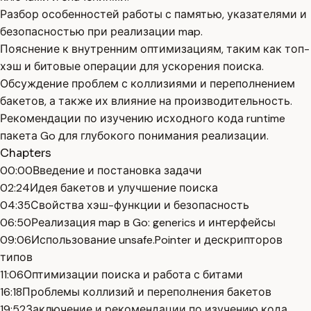
Разбор особенностей работы с памятью, указателями и
безопасностью при реализации map.
Пояснение к внутренним оптимизациям, таким как топ-
хэш и битовые операции для ускорения поиска.
Обсуждение проблем с коллизиями и переполнением
бакетов, а также их влияние на производительность.
Рекомендации по изучению исходного кода runtime
пакета Go для глубокого понимания реализации.
Chapters
00:00
Введение и постановка задачи
02:24
Идея бакетов и улучшение поиска
04:35
Свойства хэш-функции и безопасность
06:50
Реализация map в Go: generics и интерфейсы
09:06
Использование unsafe.Pointer и дескрипторов
типов
11:06
Оптимизации поиска и работа с битами
16:18
Проблемы коллизий и переполнения бакетов
19:52
Заключение и рекомендации по изучению кода