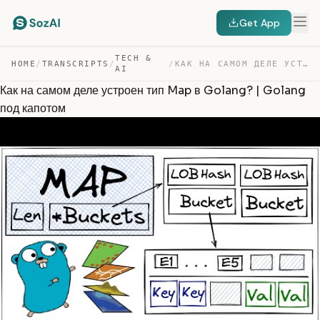
Get App
TECH &
HOME
/
TRANSCRIPTS
/
/
КАК НА САМОМ ДЕЛЕ УСТРОЕН ТИП MAP В GOLANG? | GOLANG ПО… — TRANSCRIPT
AI
Как на самом деле устроен тип Map в Golang? | Golang
под капотом