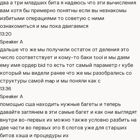
два а три младших бита я надеюсь что эти вычисления
вам хотя бы примерно понятны если вы незнакомы
избитыми операциями то советую с ними
ознакомиться и мы пока двигаемся
13:20
Speaker A
дальше что же мы получили остаток от деления это
число соответствует и кому-то баки tool и мы даем
ему имя ордер bid то есть тот самый параметр r кубе
который мы видели ранее что же мы разобрались со
структуры самой map и мы поняли как с
13:36
Speaker A
помощью сша находить нужные багеты и теперь
давайте заглянем в эти самые багет и как они выглядят
внутри во-первых их можно также условно разбить на
две части во первых это 8 слотов уже для старших
битов хэша и процедуры их