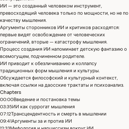
ИИ — это созданный человеком инструмент,
превосходящий человека только по мощности, но не по
качеству мышления.
Аргументы сторонников ИИ и критиков расходятся:
первые видят освобождение от человеческих
ограничений, вторые — катастрофу мышления.
Процесс создания ИИ напоминает детскую фантазию о
всемогущем, подчиненном родителе.
ИИ приводит к обезличиванию и коллапсу
традиционных форм мышления и культуры.
Обсуждается философский и культурный контекст,
включая ссылки на даосские трактаты и психоанализ.
Chapters
00:00
Введение и постановка темы
03:35
ИИ как суррогат мышления
07:12
Трансцендентность и смерть в мышлении
09:41
Аргументы за и против ИИ
12:33
Мифология и нарциссизм вокруг ИИ