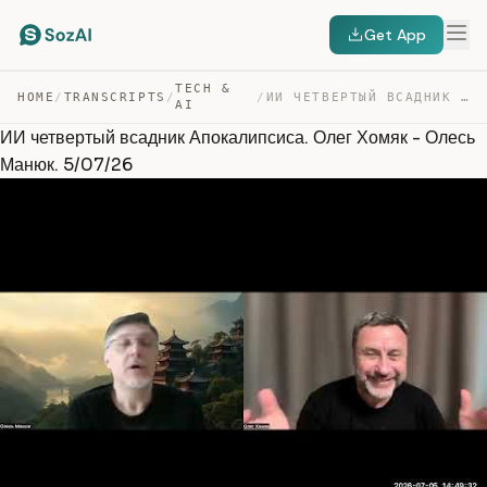
Get App
TECH &
HOME
/
TRANSCRIPTS
/
/
ИИ ЧЕТВЕРТЫЙ ВСАДНИК АПОКАЛИПСИСА. ОЛЕГ ХОМЯК – ОЛЕСЬ … — TRANSCRIPT
AI
ИИ четвертый всадник Апокалипсиса. Олег Хомяк - Олесь
Манюк. 5/07/26