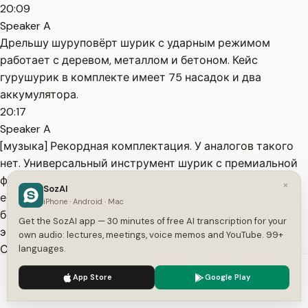
20:09
Speaker A
Дрельшу шуруповёрт шурик с ударным режимом
работает с деревом, металлом и бетоном. Кейс
гурушурик в комплекте имеет 75 насадок и два
аккумулятора.
20:17
Speaker A
[музыка] Рекордная комплектация. У аналогов такого
нет. Универсальный инструмент шурик с премиальной
функцией антитравма защищает руки. Не сорвётся,
×
SozAI
если попасть в арматуру. У Тюменского шурика
iPhone · Android · Mac
бесщёточный двигатель, меньше нагревается и
Get the SozAI app — 30 minutes of free AI transcription for your
экономит заряд, поэтому дольше срок службы.
own audio: lectures, meetings, voice memos and YouTube. 99+
Сканируйте QR-код или переходите по ссылке в
languages.
описании, там
We use cookies to enhance your experience.
Privacy Policy
App Store
Google Play
20:36
Accept
Settings
Speaker A