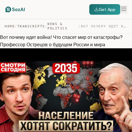
Get App
NEWS &
HOME
/
TRANSCRIPTS
/
/
ВОТ ПОЧЕМУ ИДЕТ ВОЙНА! ЧТО СПАСЕТ МИР ОТ КАТАСТРОФЫ? ПР… — TRANSCRIPT
POLITICS
Вот почему идет война! Что спасет мир от катастрофы?
Профессор Острецов о будущем России и мира