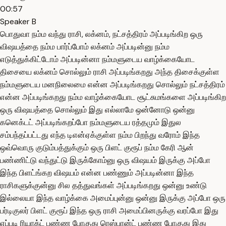
00:57
Speaker B
பொதுவா நம்ம வந்து ராசி, லக்னம், நட்சத்திரம் அப்படிங்கிற ஒரு
விஷயத்தை நம்ம பார்ப்போம் லக்னம் அப்படின்னு நம்ம
எடுத்துக்கிட்டோம் அப்படின்னா நம்மளுடைய வாழ்க்கையோட
திசையை லக்னம் சொல்லும் ராசி அப்படிங்கறது அந்த திசைக்குள்ள
நம்மளுடைய மனநிலைமை என்ன அப்படிங்கறது சொல்லும் நட்சத்திரம்
என்ன அப்படிங்கறது நம்ம வாழ்க்கையோட சூட்சுமங்களை அப்படிங்கிற
ஒரு விஷயத்தை சொல்லும் இது எல்லாமே ஒன்னோடு ஒன்னு
கனெக்டட் அப்படிங்கறப்போ நம்மளுடைய ரத்தமும் இதுல
சம்பந்தப்பட்டது எந்த டிஎன்ஏக்குள்ள நம்ம பிறந்து வரோம் இந்த
ஒவ்வொரு குடும்பத்துக்கும் ஒரு பிளட் குரூப் நம்ம கேரி ஆன்
பண்ணிட்டு வந்துட்டு இருக்கோம்னு ஒரு விஷயம் இருக்கு அப்போ
இந்த பிளட்ங்கற விஷயம் என்ன பண்ணும் அப்படின்னா இந்த
ராசிகளுக்குன்னு சில தத்துவங்கள் அப்படிங்கறது ஒன்னு உண்டு
இல்லையா இந்த வாழ்க்கை அமைப்புன்னு ஒன்னு இருக்கு அப்போ ஒரு
பர்டிகுலர் பிளட் குரூப் இந்த ஒரு ராசி அமைப்பினருக்கு வரப்போ இது
எப்படி ரியாக்ட் பண்ண போகுது ரெஸ்பான்ட் பண்ண போகுது இது