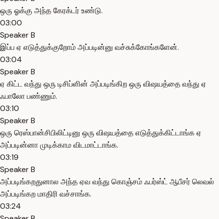
ஒரு ஓக்கு அந்த கேரக்டர் உண்டு.
03:00
Speaker B
இப்ப ஏ எடுத்துக்குறோம் அப்படின்னு வச்சுக்கோங்களேன்.
03:04
Speaker B
ஏ கிட்ட வந்து ஒரு டிசிப்ளின் அப்படிங்கிற ஒரு விஷயத்தை வந்து ஏ
ஃபாலோ பண்ணும்.
03:10
Speaker B
ஒரு ரெஸ்பான்சிபிலிட்டினு ஒரு விஷயத்தை எடுத்துக்கிட்டாங்க ஏ
அப்படின்னா முடிக்காம விடமாட்டாங்க.
03:19
Speaker B
அப்படிங்கறதுனால அந்த ஏவ வந்து கொஞ்சம் ஃபர்ஸ்ட் ஆபீசர் லெவல்
அப்படிங்கற மாதிரி வச்சாங்க.
03:24
Speaker B