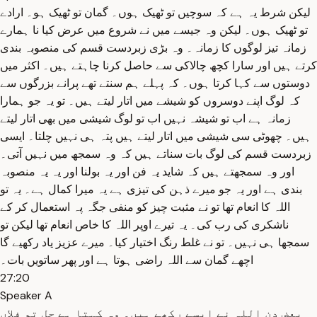
لیکن شرط یہ ہے کہ سوچیں تو ٹھیک ہوں۔ گمان تو ٹھیک ہو۔ ارادے
تو ٹھیک ہوں۔ لیکن وہ جیسے میں نے شروع میں عرض کیا نا ہمارے
زمانہ تیز لوگوں کا زمانہ۔ وہ بڑی زبردست قسم کی منصوبہ بندی
کرتے ہیں اور سارا کچھ چالاکی سے حاصل کرنا چاہتے ہیں۔ اکثر میں
دوستوں سے کہا کرتا ہوں۔ کہ پہلے ہم سنتے تھے پرانے بزرگوں سے
کہ لوگ اپنے دوسروں کو شیشے میں اتار لیتے ہیں۔ تو یہ جو ہمارا
زمانہ ہے اب تو شیشہ نہیں اب تو لوگ شیشی میں بھی اتار لیتے
ہیں۔ چھوٹی سی شیشی میں اتار لیتے ہیں پتہ ہی نہیں چلتا۔ ایسی
زبردست قسم کی لوگ بات سناتے ہیں کہ وہ سمجھ میں نہیں آتی۔
اور وہ سمجھتے ہیں کہ شاید یہ فن اور یہ بولنا اور یہ یہ منصوبہ
بندی ہے اور یہ جو میرے ذہن کی تیزی ہے یہ میرا کمال ہے۔ یہ تو
اللہ کا انعام تھا تو نے مثبت چیز کو منفی جگہ پہ استعمال کر کے
ناشکری کی رب کی۔ یہ تیرے اوپر اللہ کا خاص انعام تھا لیکن تو
سمجھا ہی نہیں۔ تو نے غلط رنگ اختیار کیا۔ میرے عزیز یاد رکھیے گا
اچھے گمان سے اللہ راضی ہوتا ہے اور پھر ساتویں بات۔
27:20
Speaker A
بعض دن اللہ نے ایسے رکھے ہیں۔ وہ کہتا ہے چل تو فلاں