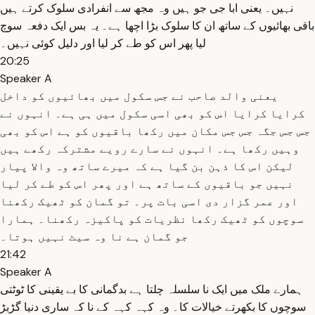
نہیں۔ یعنی ابا جی جو ہیں وہ مجھ سے انفرادی سلوک کرتے ہیں
باقی بھائیوں کے ساتھ ان کا سلوک بڑا اچھا ہے۔ یہ بس ایک دفعہ سوچ
لیا پھر اس کو طے کر لیا اور دلیل کوئی نہیں۔
20:25
Speaker A
یعنی والد صاحب نے جس سکول میں بھائیوں کو داخل
کرایا کرایا اس کو بھی اسی سکول میں ہی ہے۔ انہوں نے
جس جس جگہ جس جس مکان میں رکھا باقیوں کو ہے اس کو بھی
وہیں رکھا ہے۔ انہوں نے سارے رویے مشترکہ رکھے ہیں
لیکن اس کا ذہن بن گیا ہے کہ میرے ساتھ وہ والا پیار
نہیں جو باقیوں کے ساتھ ہے اور پھر اس کو طے کر لیا
اور عمر گزار دی اسی بات پر۔ تو گمان کو ٹھیک رکھنا
سوچوں کو ٹھیک رکھا نظریات کو پاکیزہ رکھنا۔ ہمارا
جو گمان ہے نا وہ سیٹ نہیں ہوتا۔
21:42
Speaker A
ہمارے ملک میں ایک نا سلسلہ چلتا ہے بدگمانی کا بے یقینی کا ٹوٹتی
سوچوں کا بکھرتے خیالات کا۔ وہ کہہ کہہ کے نا کہ ساری دنیا گڑبڑ