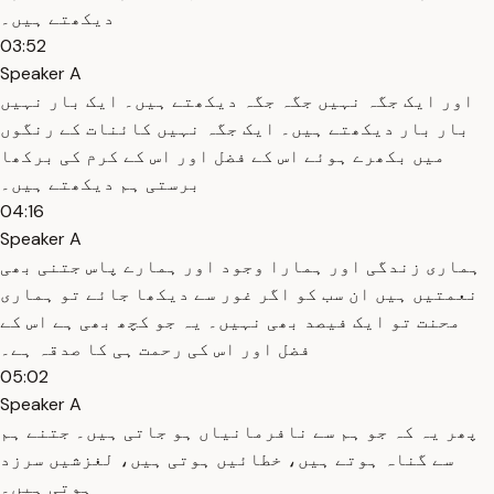
دیکھتے ہیں۔
03:52
Speaker A
اور ایک جگہ نہیں جگہ جگہ دیکھتے ہیں۔ ایک بار نہیں
بار بار دیکھتے ہیں۔ ایک جگہ نہیں کائنات کے رنگوں
میں بکھرے ہوئے اس کے فضل اور اس کے کرم کی برکھا
برستی ہم دیکھتے ہیں۔
04:16
Speaker A
ہماری زندگی اور ہمارا وجود اور ہمارے پاس جتنی بھی
نعمتیں ہیں ان سب کو اگر غور سے دیکھا جائے تو ہماری
محنت تو ایک فیصد بھی نہیں۔ یہ جو کچھ بھی ہے اس کے
فضل اور اس کی رحمت ہی کا صدقہ ہے۔
05:02
Speaker A
پھر یہ کہ جو ہم سے نافرمانیاں ہو جاتی ہیں۔ جتنے ہم
سے گناہ ہوتے ہیں، خطائیں ہوتی ہیں، لغزشیں سرزد
ہوتی ہیں۔