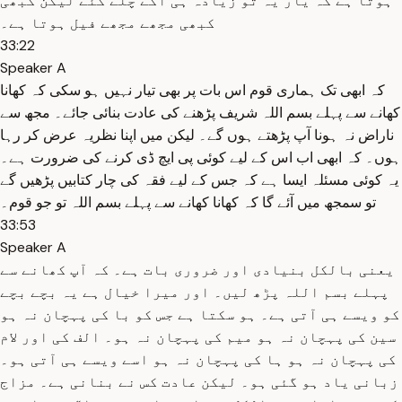
ہوتا ہے کہ یار یہ تو زیادہ ہی آگے چلے گئے لیکن کبھی
کبھی مجھے مجھے فیل ہوتا ہے۔
33:22
Speaker A
کہ ابھی تک ہماری قوم اس بات پر بھی تیار نہیں ہو سکی کہ کھانا
کھانے سے پہلے بسم اللہ شریف پڑھنے کی عادت بنائی جائے۔ مجھ سے
ناراض نہ ہونا آپ پڑھتے ہوں گے۔ لیکن میں اپنا نظریہ عرض کر رہا
ہوں۔ کہ ابھی اب اس کے لیے کوئی پی ایچ ڈی کرنے کی ضرورت ہے۔
یہ کوئی مسئلہ ایسا ہے کہ جس کے لیے فقہ کی چار کتابیں پڑھیں گے
تو سمجھ میں آئے گا کہ کھانا کھانے سے پہلے بسم اللہ تو جو قوم۔
33:53
Speaker A
یعنی بالکل بنیادی اور ضروری بات ہے۔ کہ آپ کھانے سے
پہلے بسم اللہ پڑھ لیں۔ اور میرا خیال ہے یہ بچے بچے
کو ویسے ہی آتی ہے۔ ہو سکتا ہے جس کو با کی پہچان نہ ہو
سین کی پہچان نہ ہو میم کی پہچان نہ ہو۔ الف کی اور لام
کی پہچان نہ ہو ہا کی پہچان نہ ہو اسے ویسے ہی آتی ہو۔
زبانی یاد ہو گئی ہو۔ لیکن عادت کس نے بنانی ہے۔ مزاج