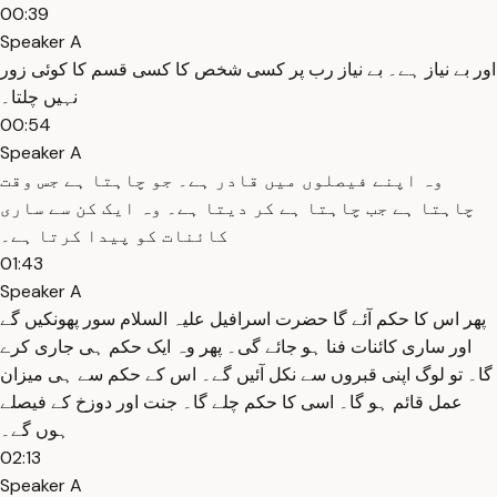
00:39
Speaker A
اور بے نیاز ہے۔ بے نیاز رب پر کسی شخص کا کسی قسم کا کوئی زور
نہیں چلتا۔
00:54
Speaker A
وہ اپنے فیصلوں میں قادر ہے۔ جو چاہتا ہے جس وقت
چاہتا ہے جب چاہتا ہے کر دیتا ہے۔ وہ ایک کن سے ساری
کائنات کو پیدا کرتا ہے۔
01:43
Speaker A
پھر اس کا حکم آئے گا حضرت اسرافیل علیہ السلام سور پھونکیں گے
اور ساری کائنات فنا ہو جائے گی۔ پھر وہ ایک حکم ہی جاری کرے
گا۔ تو لوگ اپنی قبروں سے نکل آئیں گے۔ اس کے حکم سے ہی میزان
عمل قائم ہو گا۔ اسی کا حکم چلے گا۔ جنت اور دوزخ کے فیصلے
ہوں گے۔
02:13
Speaker A