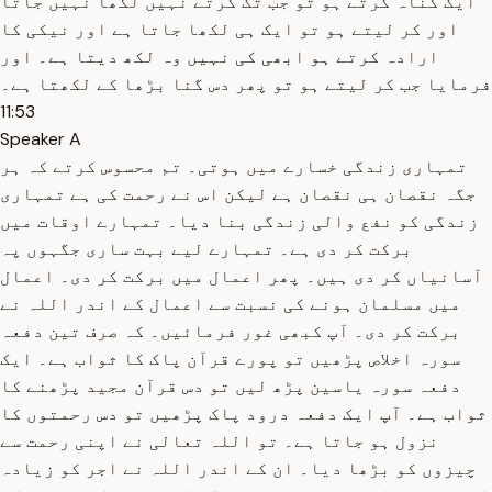
ایک گناہ کرتے ہو تو جب تک کرتے نہیں لکھا نہیں جاتا
اور کر لیتے ہو تو ایک ہی لکھا جاتا ہے اور نیکی کا
ارادہ کرتے ہو ابھی کی نہیں وہ لکھ دیتا ہے۔ اور
فرمایا جب کر لیتے ہو تو پھر دس گنا بڑھا کے لکھتا ہے۔
11:53
Speaker A
تمہاری زندگی خسارے میں ہوتی۔ تم محسوس کرتے کہ ہر
جگہ نقصان ہی نقصان ہے لیکن اس نے رحمت کی ہے تمہاری
زندگی کو نفع والی زندگی بنا دیا۔ تمہارے اوقات میں
برکت کر دی ہے۔ تمہارے لیے بہت ساری جگہوں پہ
آسانیاں کر دی ہیں۔ پھر اعمال میں برکت کر دی۔ اعمال
میں مسلمان ہونے کی نسبت سے اعمال کے اندر اللہ نے
برکت کر دی۔ آپ کبھی غور فرمائیں۔ کہ صرف تین دفعہ
سورہ اخلاص پڑھیں تو پورے قرآن پاک کا ثواب ہے۔ ایک
دفعہ سورہ یاسین پڑھ لیں تو دس قرآن مجید پڑھنے کا
ثواب ہے۔ آپ ایک دفعہ درود پاک پڑھیں تو دس رحمتوں کا
نزول ہو جاتا ہے۔ تو اللہ تعالی نے اپنی رحمت سے
چیزوں کو بڑھا دیا۔ ان کے اندر اللہ نے اجر کو زیادہ