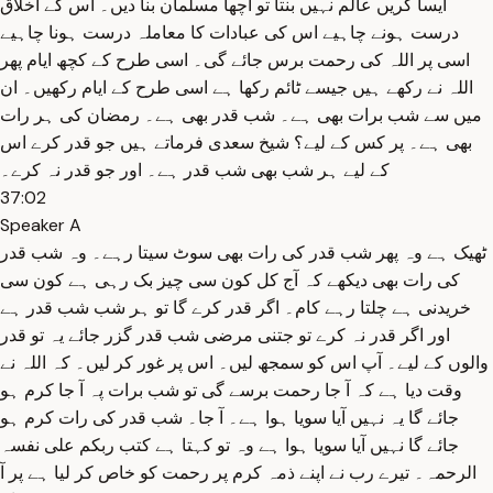
ایسا کریں عالم نہیں بنتا تو اچھا مسلمان بنا دیں۔ اس کے اخلاق
درست ہونے چاہیے اس کی عبادات کا معاملہ درست ہونا چاہیے
اسی پر اللہ کی رحمت برس جائے گی۔ اسی طرح کے کچھ ایام پھر
اللہ نے رکھے ہیں جیسے ٹائم رکھا ہے اسی طرح کے ایام رکھیں۔ ان
میں سے شب برات بھی ہے۔ شب قدر بھی ہے۔ رمضان کی ہر رات
بھی ہے۔ پر کس کے لیے؟ شیخ سعدی فرماتے ہیں جو قدر کرے اس
کے لیے ہر شب بھی شب قدر ہے۔ اور جو قدر نہ کرے۔
37:02
Speaker A
ٹھیک ہے وہ پھر شب قدر کی رات بھی سوٹ سیتا رہے۔ وہ شب قدر
کی رات بھی دیکھے کہ آج کل کون سی چیز بک رہی ہے کون سی
خریدنی ہے چلتا رہے کام۔ اگر قدر کرے گا تو ہر شب شب قدر ہے
اور اگر قدر نہ کرے تو جتنی مرضی شب قدر گزر جائے یہ تو قدر
والوں کے لیے۔ آپ اس کو سمجھ لیں۔ اس پر غور کر لیں۔ کہ اللہ نے
وقت دیا ہے کہ آ جا رحمت برسے گی تو شب برات پہ آ جا کرم ہو
جائے گا یہ نہیں آیا سویا ہوا ہے۔ آ جا۔ شب قدر کی رات کرم ہو
جائے گا نہیں آیا سویا ہوا ہے وہ تو کہتا ہے کتب ربکم علی نفسہ
الرحمہ۔ تیرے رب نے اپنے ذمہ کرم پر رحمت کو خاص کر لیا ہے پر آ