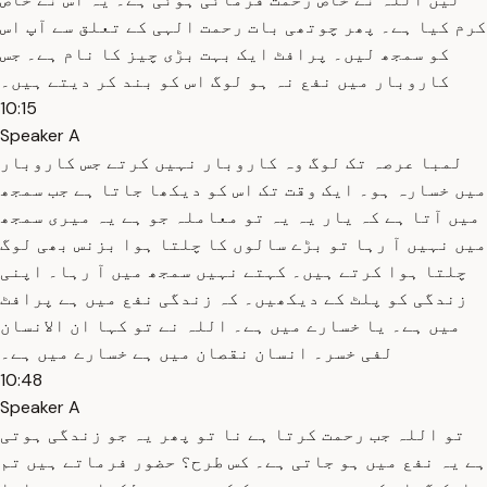
کرم کیا ہے۔ پھر چوتھی بات رحمت الہی کے تعلق سے آپ اس
کو سمجھ لیں۔ پرافٹ ایک بہت بڑی چیز کا نام ہے۔ جس
کاروبار میں نفع نہ ہو لوگ اس کو بند کر دیتے ہیں۔
10:15
Speaker A
لمبا عرصہ تک لوگ وہ کاروبار نہیں کرتے جس کاروبار
میں خسارہ ہو۔ ایک وقت تک اس کو دیکھا جاتا ہے جب سمجھ
میں آتا ہے کہ یار یہ یہ تو معاملہ جو ہے یہ میری سمجھ
میں نہیں آ رہا تو بڑے سالوں کا چلتا ہوا بزنس بھی لوگ
چلتا ہوا کرتے ہیں۔ کہتے نہیں سمجھ میں آ رہا۔ اپنی
زندگی کو پلٹ کے دیکھیں۔ کہ زندگی نفع میں ہے پرافٹ
میں ہے۔ یا خسارے میں ہے۔ اللہ نے تو کہا ان الانسان
لفی خسر۔ انسان نقصان میں ہے خسارے میں ہے۔
10:48
Speaker A
تو اللہ جب رحمت کرتا ہے نا تو پھر یہ جو زندگی ہوتی
ہے یہ نفع میں ہو جاتی ہے۔ کس طرح؟ حضور فرماتے ہیں تم