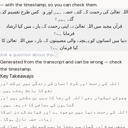
— with the timestamp, so you can check them.
اللہ تعالیٰ کی رحمت کے کتنے حصے ہیں اور وہ کس طرح تقسیم کیے
گئے ہیں؟
قرآن مجید میں اللہ تعالیٰ نے اپنی رحمت کے بارے میں کیا ارشاد
فرمایا ہے؟
دنیا میں انسانوں کو پہنچنے والی مصیبتوں کے بارے میں اللہ تعالیٰ کا
کیا فرمان ہے؟
Generated from the transcript and can be wrong — check
the timestamp.
Key Takeaways
اللہ کی رحمت اور کرم انسان کی زندگی میں برکت اور
نفع کا باعث بنتے ہیں۔
چھوٹی نیکیاں بھی اللہ کی رضا کا سبب بن سکتی ہیں اور
گناہوں کی معافی کا ذریعہ ہیں۔
اللہ کی رحمت دنیا میں موجود ہے اور قیامت کے دن اس کا
زیادہ حصہ نازل ہوگا۔
منفی سوچ اور گمان سے بچنا چاہیے کیونکہ یہ انسان کی