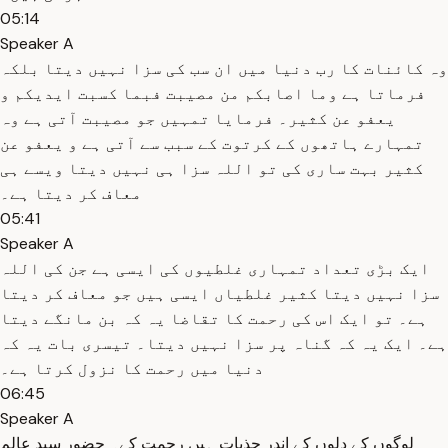
05:14
Speaker A
وہ کائنات کا رب دنیا میں ان سب کی سزا نہیں دیتا بلکہ
فرماتا ہے وما اصابکم من مصیبت فبما کسبت ایدیکم و
یعفو عن کثیر۔ فرمایا تمہیں جو مصیبت آتی ہے وہ
تمہارے ہاتھوں کے کرتوت کے سبب سے آتی ہے و یعفو عن
کثیر بہت ساری کی تو اللہ سزا ہی نہیں دیتا ویسے ہی
معاف کر دیتا ہے۔
05:41
Speaker A
ایک بڑی تعداد تمہاری غلطیوں کی ایسی ہے جن کی اللہ
سزا نہیں دیتا کثیر غلطیاں ایسی ہیں جو معاف کر دیتا
ہے۔ تو ایک اس کی رحمت کا تقاضا یہ کہ بن مانگے دیتا
ہے۔ ایک یہ کہ گناہ پر سزا نہیں دیتا۔ تیسری بات یہ کہ
دنیا میں رحمت کا نزول کرتا ہے۔
06:45
Speaker A
لوگوں کے دلوں کے اندر جذبات ہیں رحمت کے۔ حضور سید عالم