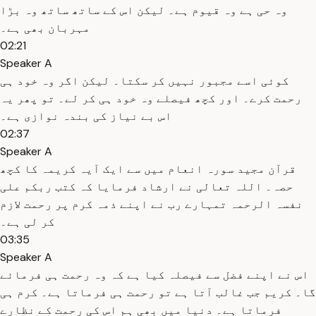
وہ حی ہے وہ قیوم ہے۔ لیکن اس کے ساتھ ساتھ وہ بڑا
مہربان بھی ہے۔
02:21
Speaker A
کوئی اسے مجبور نہیں کر سکتا۔ لیکن اگر وہ خود ہی
رحمت کرے۔ اور کچھ فیصلے وہ خود ہی کر لے۔ تو پھر یہ
اس بے نیاز کی بندہ نوازی ہے۔
02:37
Speaker A
قرآن مجید سورہ انعام میں سے ایک آیہ کریمہ کا کچھ
حصہ۔ اللہ تعالی نے ارشاد فرمایا کہ کتب ربکم علی
نفسہ الرحمہ تمہارے رب نے اپنے ذمہ کرم پر رحمت لازم
کر لی ہے۔
03:35
Speaker A
اس نے اپنے فضل سے فیصلہ کیا ہے کہ وہ رحمت ہی فرمائے
گا۔ کریم جب غالب آتا ہے تو رحمت ہی فرماتا ہے۔ کرم ہی
فرماتا ہے۔ دنیا میں بھی ہم اس کی رحمت کے نظارے