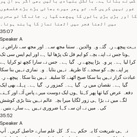
کس نے بنانا ہے۔ بالکل بنیادی باتیں بھی اگر ہم ان پر
غور نہیں کریں گے۔ تو پھر میرے بھائی بڑے بڑے فلسفوں
کا اور بڑی بڑی باتوں کا پیچھے کیا رہ جائے گا تو سحری
میں اٹھنا فجر میں اٹھنا نماز کا پابند ہونا۔
35:07
Speaker A
بہت پیچھے رہ گئے وہ والدین۔ سننا مجھ سے۔ اور مجھ سے ناراض نہ
ہونا جس نے اپنے بچے کو ایم فل تک پڑھا لیا ہے اور ایم ایس سی تک
کرا لیا ہے۔ پر وہ بڑا پیچھے رہ گیا ہے۔ جس نے سارا کچھ تو کرایا ہے
پر اپنے بچے کو سجدے کا طریقہ نہیں بتایا۔ وہ نمازی نہیں بنا سکا
عبادت گزار نہیں بنا سکا صبح اٹھنے کا سلیقہ نہیں بتا سکا۔ پیچھے رہ
گیا ہے۔ نقصان میں رہ گیا ہے۔ کمزور رہ گیا ہے۔ پہلے بھی ایک
دفعہ عرض کیا تھا پھر کہتا ہوں ایک دوست میرے پاس آئے اور کہنے
لگے میں نے بڑا ہی زور لگایا میرا بچہ عالم نہیں بنتا بڑی کوشش
کی۔ میں نے ان سے کہا ضروری نہیں ہے سارے بنیں۔
35:52
Speaker A
نہ ہی شریعت کا یہ حکم ہے کہ کل علم سارے حاصل کریں۔ آپ