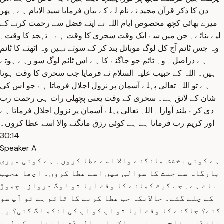
دن کا ذکر قرآن مجید نے نام لے کے بیان فرمایا سید الایام ہے۔ پھر
میرے بھائی کچھ مخصوص ایام اللہ نے اپنے فضل سے رحمت کرنے کے
لیے بنائے۔ جن میں سے ایک وقت سحری کا وقت ہے۔ تہجد کا وقت۔
وہ جس ٹائم آج کل لوگ موبائل بند کر کے سوتے نہیں وہ اٹھنے کا ٹائم
ہے دراصل۔ وہ ٹائم جو جاگنے کا ہے اس ٹائم لوگ سو رہے ہوتے
ہیں۔ اللہ کے حبیب علیہ السلام نے فرمایا جب سحری کا وقت ہوتا
ہے تو اللہ تعالی پہلے آسمان پر نزول اجلال فرماتا ہے جو اس کی
شان کے لائق ہے۔ سحری کے وقت یعنی پچھلی رات ہی رحمت رب
دی کرے بلند آوازا۔ اللہ تعالی پہلے آسمان پر نزول اجلال فرماتا ہے
اور کریم رب فرماتا ہے ہے کوئی رزق مانگنے والا اسے عطا کروں۔
30:14
Speaker A
ہے کوئی بخشش مانگنے والا اسے عطا کروں۔ ہے کوئی میری
بارگاہ سے جنت کا سوالی میں اسے عطا کروں۔ اچھا عجیب
بات ہے۔ جب گیٹ کھلنے کا وقت آیا تو لوگ دروازہ چھوڑ
کے چلے گئے۔ حالانکہ جب عطا کرنے کا ٹائم ہے تو آپ سو
گئے؟ جاگنے کا وقت آیا تو آپ کو آپ کی آنکھ لگ گئی؟ یہ
غافلانہ مزاج ہے۔ نبی پاک علیہ السلام نا نفلوں کے لیے