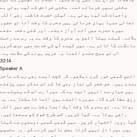
سختی نہیں فرماتے تھے۔ سختی فرائض کے لیے ہوتی ہے
واجبات کے لیے ہوتی ہے۔ لیکن حضرت فاطمہ رضی اللہ
تعالی عنہا بیان فرماتی ہیں سحری کا وقت آتا تو حضور
میرے حجرے میں آتے آواز دیتے۔ اور کئی دفعہ مجھے
ہلاتے۔ کہتے بیٹا اٹھو یہ سحری کا وقت ہے یہ رب سے رحمت
مانگنے کا ٹائم ہے۔ میں کیسے آپ کی خدمت میں عرض کروں
اب تو صبح جلدی اٹھنا یہ غریب ہونے کی علامت ہے۔
32:14
Speaker A
اٹھو کبھی غور کرو دیکھو۔ کہ کچھ ایسے بھی رب کے عاجز
بندے ہیں۔ جو فجر کی نماز بھی جا کے اس منڈی میں پڑھتے
ہیں جہاں سے انہیں امید ہے کہ میرا رب اس کے وسیلے سے
رزق عطا کرے گا۔ سویرے اٹھتے ہیں اٹھا جا سکتا ہے۔ یہ
ہوتا ہے۔ تو سحری کا وقت ایک ایسا وقت ہے جس میں اللہ
راضی ہوتا ہے۔ کیا کریں۔ کس طرح قوم کو سمجھائیں۔
کیا رویہ اختیار کریں۔ میں کبھی کبھی دوستوں سے کہتا
ہوں میرا دل نہیں کرتا بعض باتیں کرنے کو۔ وہ محسوس