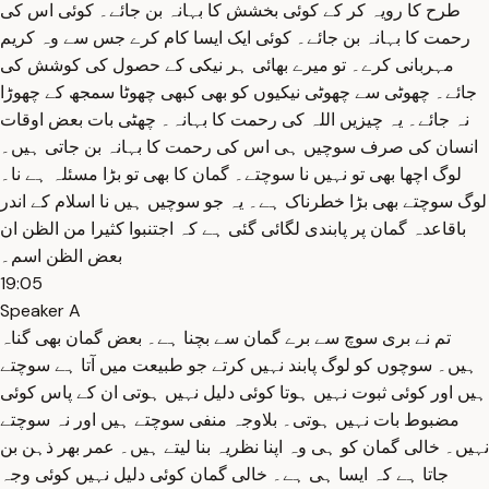
طرح کا رویہ کر کے کوئی بخشش کا بہانہ بن جائے۔ کوئی اس کی
رحمت کا بہانہ بن جائے۔ کوئی ایک ایسا کام کرے جس سے وہ کریم
مہربانی کرے۔ تو میرے بھائی ہر نیکی کے حصول کی کوشش کی
جائے۔ چھوٹی سے چھوٹی نیکیوں کو بھی کبھی چھوٹا سمجھ کے چھوڑا
نہ جائے۔ یہ چیزیں اللہ کی رحمت کا بہانہ۔ چھٹی بات بعض اوقات
انسان کی صرف سوچیں ہی اس کی رحمت کا بہانہ بن جاتی ہیں۔
لوگ اچھا بھی تو نہیں نا سوچتے۔ گمان کا بھی تو بڑا مسئلہ ہے نا۔
لوگ سوچتے بھی بڑا خطرناک ہے۔ یہ جو سوچیں ہیں نا اسلام کے اندر
باقاعدہ گمان پر پابندی لگائی گئی ہے کہ اجتنبوا کثیرا من الظن ان
بعض الظن اسم۔
19:05
Speaker A
تم نے بری سوچ سے برے گمان سے بچنا ہے۔ بعض گمان بھی گناہ
ہیں۔ سوچوں کو لوگ پابند نہیں کرتے جو طبیعت میں آتا ہے سوچتے
ہیں اور کوئی ثبوت نہیں ہوتا کوئی دلیل نہیں ہوتی ان کے پاس کوئی
مضبوط بات نہیں ہوتی۔ بلاوجہ منفی سوچتے ہیں اور نہ سوچتے
نہیں۔ خالی گمان کو ہی وہ اپنا نظریہ بنا لیتے ہیں۔ عمر بھر ذہن بن
جاتا ہے کہ ایسا ہی ہے۔ خالی گمان کوئی دلیل نہیں کوئی وجہ