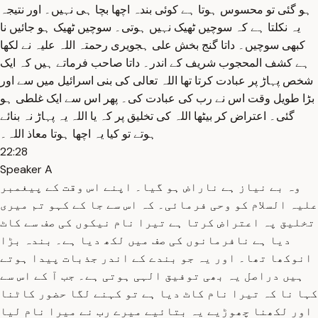
ہو گئی تو محسوس ہوتا ہے کوئی بندہ اچھا بچا ہی نہیں۔ اور نتیجہ
یہ نکلتا ہے کہ سوچیں ٹھیک نہیں ہوتی۔ سوچیں ٹھیک ہو جائیں نا
کبھی سوچیں۔ داتا گنج بخش علی ہجویری رحمتہ اللہ علیہ نے لکھا
ہے کشف المحجوب شریف کے اندر۔ داتا صاحب فرماتے ہیں کہ ایک
شخص پہاڑ پر عبادت کرتا تھا اللہ تعالی کی بنی اسرائیل میں سے اور
بڑا طویل وقت اس نے رب کی عبادت کی۔ پھر اس سے ایک غلطی ہو
گئی۔ اعتراض کر بیٹھا اللہ کی تخلیق پر کہ یا اللہ یہ پہاڑ نہ بنائے
ہوتے تو کیا یہ اچھا ہوتا معاذ اللہ۔
22:28
Speaker A
وہ بے نیاز ہے ناراض ہو گیا۔ اپنے اس وقت کے پیغمبر
علیہ السلام کو وحی فرمائی۔ کہ اس سے جا کے کہو تم میری
تخلیق پہ اعتراض کرتا ہے تیرا نام نیکوں کی صف سے کاٹ
دیا ہے نافرمانوں کی صف میں لکھ دیا ہے۔ بندہ بڑا
انوکھا تھا۔ اور یہ جو بندے کے اندر جذبات پیدا ہوتے
ہیں دراصل یہ بھی توفیق الہی ہوتی ہے۔ جب آ کے اس سے
کہا نا کہ تیرا نام کاٹ دیا ہے تو کہنے لگا حضور کاٹنا
اور لکھنا چھوڑیے یہ بتائیے میرے رب نے میرا نام لیا