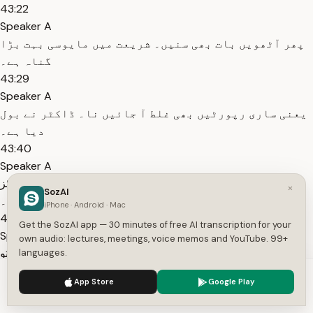
43:22
Speaker A
پھر آٹھویں بات بھی سنیں۔ شریعت میں مایوسی بہت بڑا
گناہ ہے۔
43:29
Speaker A
یعنی ساری رپورٹیں بھی غلط آ جائیں نا۔ ڈاکٹر نے بول
دیا ہے۔
43:40
Speaker A
کہ بھئی مشکل ہے آپ کا بچنا۔ اس وقت بھی یہ امید چھوڑنا ناجائز
×
SozAI
ہے کہ میں نہیں بچوں گا۔
iPhone · Android · Mac
43:48
Get the SozAI app — 30 minutes of free AI transcription for your
Speaker A
own audio: lectures, meetings, voice memos and YouTube. 99+
اس وقت بھی امید یہی رکھنی چاہیے کہ میرا رب اگر فضل کرے تو
languages.
فورا شفا عطا فرما دے۔
We use cookies to enhance your experience.
Privacy Policy
App Store
Google Play
43:51
Accept
Settings
Speaker A