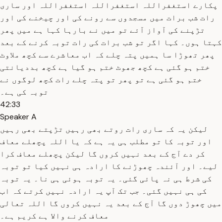
پکارے استغفراللہ استغفراللہ استغفراللہ اور ساری
رات شب برات میں مسجدوں سے رونے کی اور چیخنے کی اور
تڑپنے کی آواز آئے تو میں نے بارہا کہا ہے میں پھر
کہتا ہوں۔ کہا اگر تو شب برات کی رات توبہ کرنے کے بعد
پھر تھوڑا سا ہمیں پتہ چلے کہ اب معاشرے سے کچھ ملاوٹ
ختم ہو گئی ہے کچھ جھوٹ ختم ہو گیا ہے کچھ بددیانتی
ختم ہو گئی ہے تو پھر تو پتہ چلے رات کچھ لوگوں نے
توبہ کی ہے۔
42:33
Speaker A
لیکن یہ کہ ساری رات روتے بھی رہیں تڑپتے بھی رہیں
اور توبہ کا تو مطلب ہی یہ ہے کہ یا اللہ پچھلے معاف
کر دے آج کے بعد نہیں کروں گا لیکن پچھلے معاف کرا
لیے۔ اور آئندہ چھوڑنے کا ارادہ ہی نہیں کیا تو توبہ
کی شرط ہی نہ پائی گئی۔ یہ توبہ ہوئی ہی نا۔ یہ توبہ
کی ہی نہیں گئی۔ جب تک آپ یہ ارادہ نہیں کرتے کہ اب
میں چھوڑ دوں گا آج کے بعد یہ نہیں کروں گا اللہ تعالی
معاف کرنے والا ہے کریم ہے۔