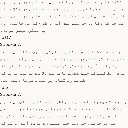
ٹکرا گئی۔ وہ جو کہہ رہا تھا آپ نے ہاں میں ہاں نہیں
ملائی آپ نے کہا نہیں میں یہ چیز سمجھتا ہوں بگڑ جائے
گا۔ آپ محسوس کریں گے کہ لوگ صرف اس حال میں راضی ہیں
کہ جس طرح کا وہ چاہتے ہیں آپ اس طرح کا بن جائیں اور
یہ ممکن نہیں ہوتا۔
15:07
Speaker A
یہ خاصہ مشکل کام ہوتا ہے۔ لیکن وہ رب بڑا کریم ہے۔
ساری زندگی گناہوں میں گزارنے والی بی بی اور لتھڑی
ہوئی اور آلودہ زندگی گزارنے والی اگر کوئی طوائف
صرف ایک کتے کو چند قطرے پانی کے پلا دے تو مہربانی کر
کے سارے گناہ ہی معاف فرما دیتا ہے۔
15:51
Speaker A
یہ چھوٹے چھوٹے اعمال سے راضی ہو جاتا ہے۔ اس لیے نبی
پاک علیہ السلام نے تاکید فرمائی فرمایا تم نے نیکی
کو چھوٹا نہیں سمجھنا پتہ نہیں وہ کس بات سے گویا
راضی ہو جائے۔ جو بھی خیر تمہارے ہاتھ آئے اس کو کر