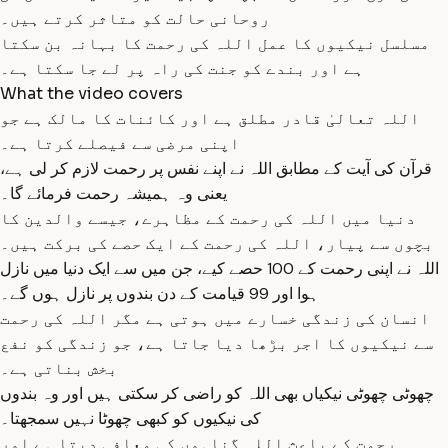
روحانی حالت کو متاثر کرتے ہیں۔
مسلسل نیکیوں کا عمل اللہ کی رحمت کا بہانہ بن سکتا
ہے اور بندے کو جنت کی راہ پر لے جا سکتا ہے۔
What the video covers
اللہ تعالیٰ قادر مطلق ہے اور کائنات کا مالک ہے جو
اپنی مرضی سے فیصلے کرتا ہے۔
قرآن کی آیت کے مطابق اللہ نے اپنے نفس پر رحمت لازم کر لی ہے،
یعنی وہ ہمیشہ رحمت فرمائے گا۔
دنیا میں اللہ کی رحمت کے مظاہرے، جیسے والدین کا
بچوں سے پیار، اللہ کی رحمت کے ایک حصے کی برکت ہیں۔
اللہ نے اپنی رحمت کے 100 حصے کیے، جن میں سے ایک دنیا میں نازل
ہوا اور 99 قیامت کے دن بندوں پر نازل ہوں گے۔
انسان کی زندگی خسارے میں ہوتی ہے مگر اللہ کی رحمت
سے نیکیوں کا اجر بڑھا دیا جاتا ہے، جو زندگی کو نفع
بخش بناتی ہے۔
چھوٹی چھوٹی نیکیاں بھی اللہ کو راضی کر سکتی ہیں اور وہ بندوں
کی نیکیوں کو کبھی چھوٹا نہیں سمجھتا۔
رحمت کے باعث اللہ گناہوں کی معافی دیتا ہے اور