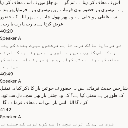
اس نے معاف کر دینا ہے تم گواہ ہو جاؤ میں نے اسے معاف کر دیا
ہے۔ تیسری بار حضور بیان فرماتے ہیں تیسری بار۔ فرمایا پھر بندے
سے غلطی ہو جاتی ہے وہ پھر بھول جاتا ہے۔ پھر اللہ کے حضور
عرض کرتا ہے یا رب یا رب یا رب۔
40:20
Speaker A
تو فرمایا مالک فرماتا ہے فرشتوں میرے بندے کو پتہ
ہے کہ اس کا رب بھی ہے۔ اور یہ بھی پتہ ہے کہ اس نے
معاف کر دینا ہے تم گواہ ہو جاؤ میں نے اسے معاف کر
دیا ہے۔
40:49
Speaker A
شارحین حدیث فرماتے ہیں یہ حضور نے جو تین بار کا ذکر کیا یہ تمثیل
کے طور پر ہے معنی کیا ہے؟ کہ وہ جتنی بار بھی سچے دل سے توبہ
کرے گا اللہ اتنی بار ہی اسے معاف فرما دے گا۔
41:42
Speaker A
شرط یہ ہے کہ توبہ سچے دل سے کرے توبہ کے جملے نہ