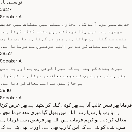
تو سہی نا۔
38:27
Speaker A
حدیث سنو مزہ آئے گا۔ بخاری مسلم میں مشکات میں حدیث
موجود ہے۔ نبی پاک فرماتے ہیں بندہ گناہ کرتا ہے۔
بندے سے گناہ ہو جاتا ہے۔ پھر وہ کہتا ہے یا رب یا رب
یا رب مجھے معاف کر دے تو اللہ فرشتوں سے فرماتا ہے۔
38:52
Speaker A
میرے بندے کو پتہ ہے کہ میرا کوئی رب ہے اور یہ بھی
پتہ ہے کہ میرے رب نے مجھے معاف کر دینا ہے۔ تم گواہ
ہو جاؤ میں نے اسے معاف کر دیا ہے۔
39:16
Speaker A
فرمایا پھر نفس غالب آتا ہے پھر کوئی گناہ کر بیٹھتا ہے پھر عرض کرتا
ہے یا رب یا رب یا رب۔ اللہ میں بھول گیا میری مدد فرما مجھے
معاف کر دے۔ تو کریم فرماتے ہیں اللہ پھر فرشتوں سے فرماتا ہے
میرے بندے کو پتہ ہے کہ اس کا رب بھی ہے۔ اور یہ بھی پتہ ہے کہ