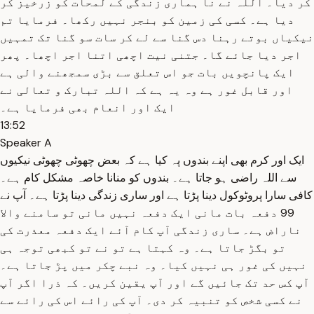
کر دیا۔ اللہ نے نا ہماری زندگی کے لمحات کو زرخیز کر
دیا ہے۔ کسی کی زمین کو بنجر نہیں رکھا۔ فرمایا تم
نیکیاں بوتے رہنا دس گنا سے لے کر سات سو گنا تک تمہیں
اجر دیا جائے گا۔ جتنی نیت اچھی اتنا اجر اچھا۔ پھر
ایک پانچویں بات جو اس تعلق سے بڑی سمجھنے والی ہے
اور قابل غور ہے وہ یہ ہے کہ اللہ تبارک و تعالی نے
ایک اور انعام بھی فرمایا ہے۔
13:52
Speaker A
ایک اور کرم بھی اپنے بندوں پہ کیا ہے کہ بعض چھوٹی چھوٹی نیکیوں
سے اللہ راضی ہو جاتا ہے۔ بندوں کو منانا خاصہ مشکل کام ہے۔
کافی سارا پروٹوکول دینا پڑتا ہے اور ساری زندگی دینا پڑتا ہے۔ آپ نے
99 دفعہ بات مانی ایک دفعہ نہیں مانی تو سامنے والا
ناراض ہے۔ ساری زندگی آپ کام آئے ایک دفعہ معذرت کی
تو بگڑ جاتا ہے۔ وہ کہتا ہے تو نے تو کبھی توجہ ہی
نہیں کی غور ہی نہیں کیا۔ وہ نبے چکر میں پڑ جاتا ہے۔
آپ کس حد تک جائیں گے اور آپ یقین کریں۔ کہ ذرا اگر آپ
نے کسی شخص کو تنبیہ کر دی۔ آپ کی رائے اس کی رائے سے