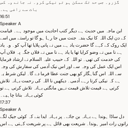
گزرو۔ جس حد تک ممکن ہو تم نیکی کرو۔ نہ جانے وہ کس
بات سے راضی ہے۔
16:51
Speaker A
ابن ماجہ میں حدیث ہے دیگر کتب احادیث میں موجود ہے۔ قیامت
کے دن ایک اللہ کا نیک بندہ جنت میں جا رہا ہو گا تو راستے میں اسے
ایک روک کے کہے گا حضرت یاد ہے میں نے پانی پلایا تھا آپ کو۔ وہ یاد
ہے نا میں نے وضو کرایا تھا یا یاد ہے نا میں نے فلاں جگہ پہ فلاں آپ
کی خدمت کی تھی۔ تو اللہ کے حبیب علیہ السلام نے ارشاد فرمایا
اس ایک عمل کی وجہ سے اور اس نیک آدمی کی سفارش کی وجہ
سے اللہ اس گناہگار کو بھی جنت عطا فرما دے گا۔ لیکن شرط یہ
ہے کہ نیکی کرتا رہے آدمی۔ دیکھیں نا اللہ کی رحمت بہانہ تلاش
کرتی ہے قیمت تلاش قیمت نہیں مانگتی بہانہ تلاش کرتی ہے تو
کوئی بہانہ بنانا چاہیے۔
17:37
Speaker A
دل ساڈا ہوندا ہے بہانہ بن جائے۔ پر بہانہ ایدا بنے کہ کوئی جیک لگے
راتوں رات امیر ہوندا۔ شریعت بھی قائل ہے پر شریعت کہتی ہے اس