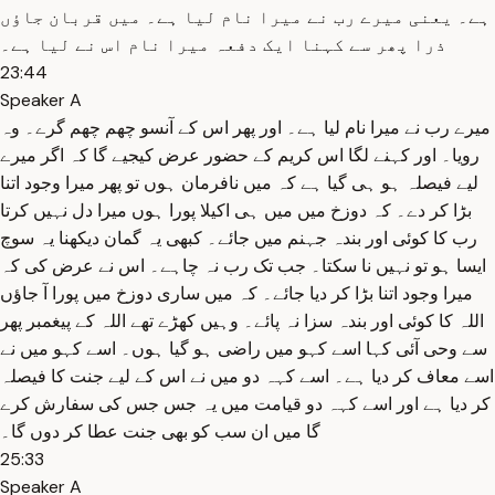
ہے۔ یعنی میرے رب نے میرا نام لیا ہے۔ میں قربان جاؤں
ذرا پھر سے کہنا ایک دفعہ میرا نام اس نے لیا ہے۔
23:44
Speaker A
میرے رب نے میرا نام لیا ہے۔ اور پھر اس کے آنسو چھم چھم گرے۔ وہ
رویا۔ اور کہنے لگا اس کریم کے حضور عرض کیجیے گا کہ اگر میرے
لیے فیصلہ ہو ہی گیا ہے کہ میں نافرمان ہوں تو پھر میرا وجود اتنا
بڑا کر دے۔ کہ دوزخ میں میں ہی اکیلا پورا ہوں میرا دل نہیں کرتا
رب کا کوئی اور بندہ جہنم میں جائے۔ کبھی یہ گمان دیکھنا یہ سوچ
ایسا ہو تو نہیں نا سکتا۔ جب تک رب نہ چاہے۔ اس نے عرض کی کہ
میرا وجود اتنا بڑا کر دیا جائے۔ کہ میں ساری دوزخ میں پورا آ جاؤں
اللہ کا کوئی اور بندہ سزا نہ پائے۔ وہیں کھڑے تھے اللہ کے پیغمبر پھر
سے وحی آئی کہا اسے کہو میں راضی ہو گیا ہوں۔ اسے کہو میں نے
اسے معاف کر دیا ہے۔ اسے کہہ دو میں نے اس کے لیے جنت کا فیصلہ
کر دیا ہے اور اسے کہہ دو قیامت میں یہ جس جس کی سفارش کرے
گا میں ان سب کو بھی جنت عطا کر دوں گا۔
25:33
Speaker A