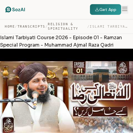
Get App
RELIGION &
HOME
/
TRANSCRIPTS
/
/
ISLAMI TARBIYATI COURSE 2026 – EPISODE 01 – RAMZAN SPEC… — TRANSCRIPT
SPIRITUALITY
Islami Tarbiyati Course 2026 - Episode 01 - Ramzan
Special Program - Muhammad Ajmal Raza Qadri