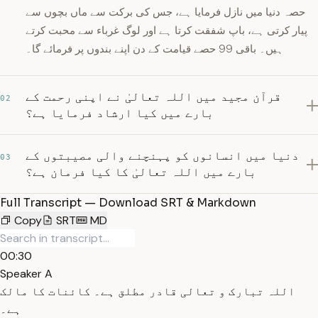
حصہ دنیا میں نازل فرمایا ہے، جس کی برکت سے ماں بچوں سے
پیار کرتی ہے، باپ شفقت کرتا ہے اور لوگ غرباء سے محبت کرتے
ہیں۔ باقی 99 حصے قیامت کے دن اپنے بندوں پر فرمائے گا۔
قرآن مجید میں اللہ تعالیٰ نے اپنی رحمت کے
02
بارے میں کیا ارشاد فرمایا ہے؟
دنیا میں انسانوں کو پہنچنے والی مصیبتوں کے
03
بارے میں اللہ تعالیٰ کا کیا فرمان ہے؟
Full Transcript — Download SRT & Markdown
Copy
SRT
MD
00:30
Speaker A
اللہ تبارک و تعالی قادر مطلق ہے۔ کائنات کا مالک
ہے۔