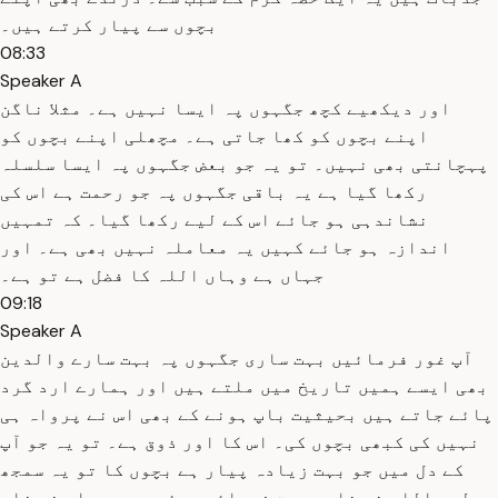
بچوں سے پیار کرتے ہیں۔
08:33
Speaker A
اور دیکھیے کچھ جگہوں پہ ایسا نہیں ہے۔ مثلا ناگن
اپنے بچوں کو کھا جاتی ہے۔ مچھلی اپنے بچوں کو
پہچانتی بھی نہیں۔ تو یہ جو بعض جگہوں پہ ایسا سلسلہ
رکھا گیا ہے یہ باقی جگہوں پہ جو رحمت ہے اس کی
نشاندہی ہو جائے اس کے لیے رکھا گیا۔ کہ تمہیں
اندازہ ہو جائے کہیں یہ معاملہ نہیں بھی ہے۔ اور
جہاں ہے وہاں اللہ کا فضل ہے تو ہے۔
09:18
Speaker A
آپ غور فرمائیں بہت ساری جگہوں پہ بہت سارے والدین
بھی ایسے ہمیں تاریخ میں ملتے ہیں اور ہمارے ارد گرد
پائے جاتے ہیں بحیثیت باپ ہونے کے بھی اس نے پرواہ ہی
نہیں کی کبھی بچوں کی۔ اس کا اور ذوق ہے۔ تو یہ جو آپ
کے دل میں جو بہت زیادہ پیار ہے بچوں کا تو یہ سمجھ
لیں اللہ نے خاص رحمت فرمائی ہوئی ہے۔ یہ اس نے خاص