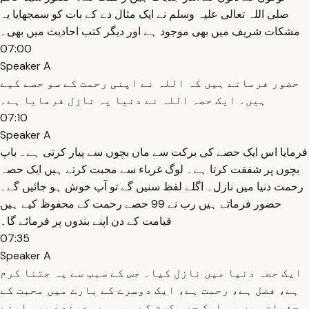
صلی اللہ تعالی علیہ وسلم نے ایک مثال دے کے بات کو سمجھایا یہ
مشکات شریف میں بھی موجود ہے اور دیگر کتب احادیث میں بھی۔
07:00
Speaker A
حضور فرماتے ہیں کہ اللہ نے اپنی رحمت کے سو حصے کیے
ہیں۔ ایک حصہ اللہ نے دنیا پہ نازل فرمایا ہے۔
07:10
Speaker A
فرمایا اس ایک حصے کی برکت سے ماں بچوں سے پیار کرتی ہے۔ باپ
بچوں پر شفقت کرتا ہے۔ لوگ غرباء سے محبت کرتے ہیں ایک حصہ
رحمت دنیا میں نازل۔ اگلے لفظ سنیں گے تو آپ خوش ہو جائیں گے۔
حضور فرماتے ہیں رب نے 99 حصے رحمت کے محفوظ کیے ہیں
قیامت کے دن اپنے بندوں پر فرمائے گا۔
07:35
Speaker A
ایک حصہ دنیا میں نازل کیا۔ جس کے سبب سے یہ جتنا کرم
ہے، فضل ہے، رحمت ہے، ایک دوسرے کے بارے میں محبت کے
جذبات ہیں یہ ایک حصہ کرم کے سبب سے۔ درندے بھی اپنے