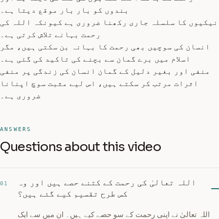
بندوں کو بار بار موقع دیتا ہے۔
نیکیوں کا سلسلہ جاری رکھنا ضروری ہے کیونکہ اللہ کی
رحمت بہانے تلاش کرتی ہے۔
انسان کی سوچیں بھی رحمت کا بہانہ بن سکتی ہیں، مگر
اسلام میں برے گمان سے بچنے کی تاکید کی گئی ہے۔
منفی اور بغیر دلیل کے گمان انسان کی زندگی پر منفی
اثرات مرتب کر سکتے ہیں، اس لیے مثبت سوچ اپنانا
ضروری ہے۔
ANSWERS
Questions about this video
اللہ تعالیٰ کی رحمت کے کتنے حصے ہیں اور وہ
01
کس طرح تقسیم کیے گئے ہیں؟
اللہ تعالیٰ نے اپنی رحمت کے سو حصے کیے ہیں۔ ان میں سے ایک