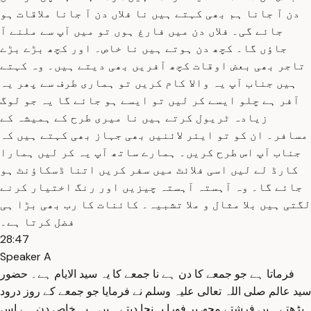
دن آ جانا ہم بھی کہتے ہیں نا فلاں دن آ جانا ملاقات ہو
جائے گی۔ فلاں دن میں فارغ ہوں تو میں آپ سے ملنے آ
جاؤں گا۔ کچھ دن ہوتے ہیں نا خاص۔ اور کچھ بڑے بڑے
تاجر بھی بعض اوقات کچھ آفریں بھی دیتے ہیں۔ وہ کہتے
ہیں جناب آپ یہ والا کام کریں تو ہماری طرف سے پھر یہ
آفر ہے چلو ایسے کر لیں تو ایسے ہو جائے گا یہ جو لوگ
زیادہ ٹریول کرتے ہیں نا میری طرح کے ہمیشہ کے
مسافر۔ ان کو تو ایئر لائنیں بھی جہاز بھی کہتے ہیں کہ
جناب آپ اس طرح کریں۔ ہمارے ساتھ آپ یہ کر لیں ہمارا
کارڈ لے لیں اسی فلائٹ میں سفر کریں اتنا ڈسکاؤنٹ ہو
جائے گا۔ وہ آہستہ آہستہ چیزیں اور رنگ اختیار کرنے
لگتی ہیں بلا مثال و ملا تشبیہ۔ کائنات کا رب بھی بڑا ہی
فضل کرتا ہے۔
28:47
Speaker A
فرماتا ہے جو جمعے کا دن ہے نا جمعے کا یہ سید الایام ہے۔ حضور
سید عالم صلی اللہ تعالی علیہ وسلم نے فرمایا جو جمعے کے روز درود
پڑھتے ہیں فرشتے مجھ پر فورا پہنچا دیتے ہیں۔ یہ خاص دن ہے اس