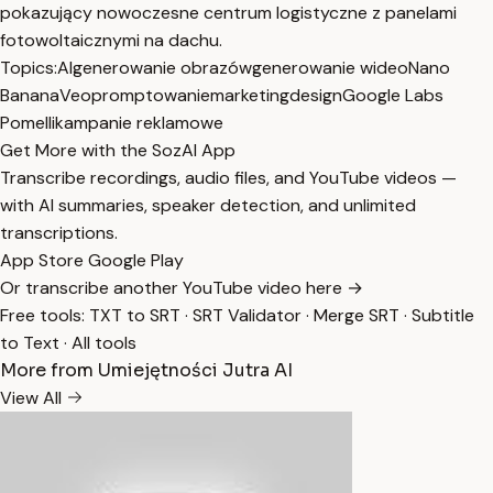
pokazujący nowoczesne centrum logistyczne z panelami
fotowoltaicznymi na dachu.
Topics:
AI
generowanie obrazów
generowanie wideo
Nano
Banana
Veo
promptowanie
marketing
design
Google Labs
Pomelli
kampanie reklamowe
Get More with the SozAI App
Transcribe recordings, audio files, and YouTube videos —
with AI summaries, speaker detection, and unlimited
transcriptions.
App Store
Google Play
Or transcribe another YouTube video here →
Free tools:
TXT to SRT
·
SRT Validator
·
Merge SRT
·
Subtitle
to Text
·
All tools
More from Umiejętności Jutra AI
View All