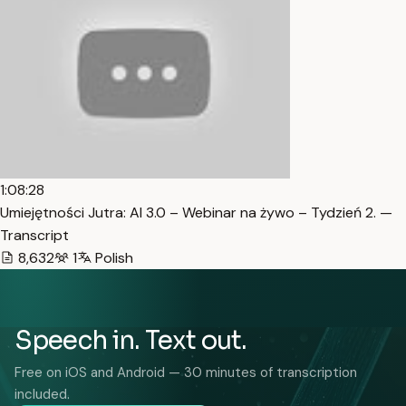
1:08:28
Umiejętności Jutra: AI 3.0 – Webinar na żywo – Tydzień 2. —
Transcript
8,632
1
Polish
Speech in. Text out.
Free on iOS and Android — 30 minutes of transcription
included.