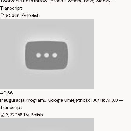
Tworzenie notatników i praca z własną bazą wiedzy —
Transcript
953
1
Polish
40:36
Inauguracja Programu Google Umiejętności Jutra: AI 3.0 —
Transcript
3,229
1
Polish