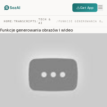
Get App
TECH &
HOME
/
TRANSCRIPTS
/
/
FUNKCJE GENEROWANIA OBRAZÓW I WIDEO — TRANSCRIPT
AI
Funkcje generowania obrazów i wideo