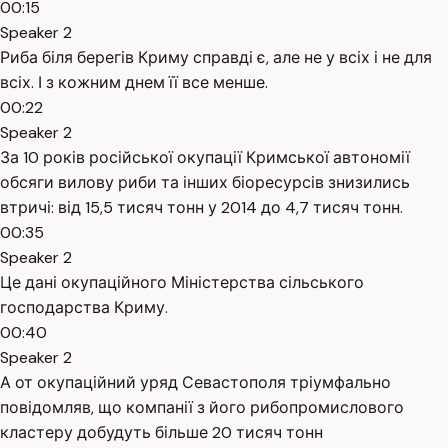
00:15
Speaker 2
Риба біля берегів Криму справді є, але не у всіх і не для
всіх. І з кожним днем її все менше.
00:22
Speaker 2
За 10 років російської окупації Кримської автономії
обсяги вилову риби та інших біоресурсів знизились
втричі: від 15,5 тисяч тонн у 2014 до 4,7 тисяч тонн.
00:35
Speaker 2
Це дані окупаційного Міністерства сільського
господарства Криму.
00:40
Speaker 2
А от окупаційний уряд Севастополя тріумфально
повідомляв, що компанії з його рибопромислового
кластеру добудуть більше 20 тисяч тонн