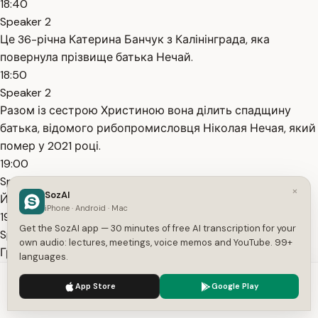
18:40
Speaker 2
Це 36-річна Катерина Банчук з Калінінграда, яка
повернула прізвище батька Нечай.
18:50
Speaker 2
Разом із сестрою Христиною вона ділить спадщину
батька, відомого рибопромисловця Ніколая Нечая, який
помер у 2021 році.
19:00
Speaker 2
×
SozAI
Його іменем доньки назвали модернізований траулер.
iPhone · Android · Mac
19:05
Get the SozAI app — 30 minutes of free AI transcription for your
Speaker 2
own audio: lectures, meetings, voice memos and YouTube. 99+
Група компаній Марфіш, що належить сестрам Нечай,
languages.
один з лідерів рибної промисловості Північно-Західного
We use cookies to enhance your experience.
Privacy Policy
федерального округу.
App Store
Google Play
Accept
Settings
19:17