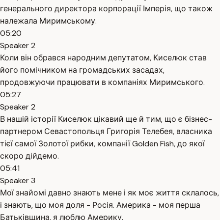
генерального директора корпорації Імперія, що також
належала Миримському.
05:20
Speaker 2
Коли він обрався народним депутатом, Киселюк став
його помічником на громадських засадах,
продовжуючи працювати в компаніях Миримського.
05:27
Speaker 2
В нашій історії Киселюк цікавий ще й тим, що є бізнес-
партнером Севастопольця Григорія Телебея, власника
тієї самої Золотої рибки, компанії Golden Fish, до якої
скоро дійдемо.
05:41
Speaker 3
Мої знайомі давно знають мене і як моє життя склалось,
і знають, що моя доля - Росія. Америка - моя перша
Батьківщина, я люблю Америку.