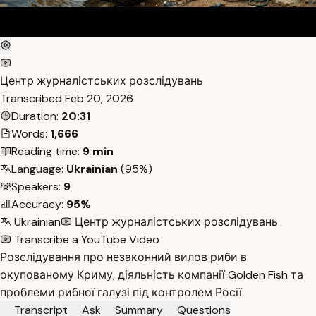
Центр журналістських розслідувань
Transcribed
Feb 20, 2026
Duration:
20:31
Words:
1,666
Reading time:
9 min
Language:
Ukrainian
(95%)
Speakers:
9
Accuracy:
95%
Ukrainian
Центр журналістських розслідувань
Transcribe a YouTube Video
Розслідування про незаконний вилов риби в
окупованому Криму, діяльність компанії Golden Fish та
проблеми рибної галузі під контролем Росії.
Transcript
Ask
Summary
Questions