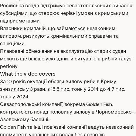
Російська влада підтримує севастопольських рибалок
субсидіями, що створює нерівні умови з кримськими
підприємствами.
Власники компаній, що займаються незаконним
виловом, ризикують кримінальними справами та
санкціями.
Плановані обмеження на експлуатацію старих суден
можуть ще більше ускладнити ситуацію в рибній галузі
регіону.
What the video covers
За 10 років окупації обсяги вилову риби в Криму
знизились у 3 рази, з 15,5 тис. тонн у 2014 до 4,7 тис.
тонн у 2024.
Севастопольські компанії, зокрема Golden Fish,
контролюють понад половину вилову в Чорноморсько-
Азовському басейні.
Golden Fish та інші пов’язані компанії ведуть незаконний
промисел в українських водах без дозволів