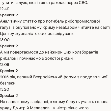
тупити галузь, яка і так страждає через СВО.
12:49
Speaker 2
Аналітичну статтю про погибель рибопромислової
галузі в окупованому Криму незабаром читайте на сайті
Центру журналістських розслідувань.
13:00
Speaker 2
А ми повертаємося до найжирніших колаборантів
рибалок і починаємо з Золотої рибки.
13:08
Speaker 2
2015 рік, перший Всеросійський форум з продовольчої
безпеки.
13:20
Speaker 2
На панельному засіданні, в якому беруть участь голова
уряду Дмитрій Медведєв і міністр сільського