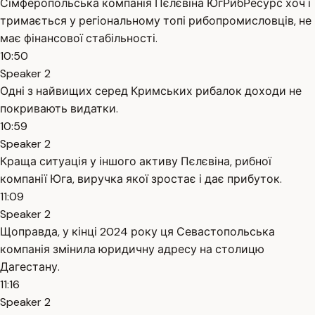
Сімферопольська компанія Пєлєвіна ЮгРибРесурс хоч і
тримається у регіональному топі рибопромисловців, не
має фінансової стабільності.
10:50
Speaker 2
Одні з найвищих серед Кримських рибалок доходи не
покривають видатки.
10:59
Speaker 2
Краща ситуація у іншого активу Пєлєвіна, рибної
компанії Юга, виручка якої зростає і дає прибуток.
11:09
Speaker 2
Щоправда, у кінці 2024 року ця Севастопольська
компанія змінила юридичну адресу на столицю
Дагестану.
11:16
Speaker 2