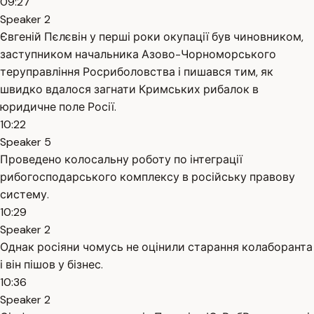
09:27
Speaker 2
Євгеній Пєлєвін у перші роки окупації був чиновником,
заступником начальника Азово-Чорноморського
теруправління Росриболовства і пишався тим, як
швидко вдалося загнати Кримських рибалок в
юридичне поле Росії.
10:22
Speaker 5
Проведено колосальну роботу по інтеграції
рибогосподарського комплексу в російську правову
систему.
10:29
Speaker 2
Однак росіяни чомусь не оцінили старання колаборанта
і він пішов у бізнес.
10:36
Speaker 2