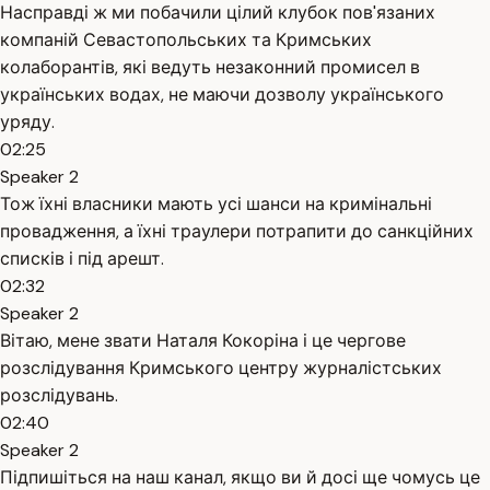
Насправді ж ми побачили цілий клубок пов'язаних
компаній Севастопольських та Кримських
колаборантів, які ведуть незаконний промисел в
українських водах, не маючи дозволу українського
уряду.
02:25
Speaker 2
Тож їхні власники мають усі шанси на кримінальні
провадження, а їхні траулери потрапити до санкційних
списків і під арешт.
02:32
Speaker 2
Вітаю, мене звати Наталя Кокоріна і це чергове
розслідування Кримського центру журналістських
розслідувань.
02:40
Speaker 2
Підпишіться на наш канал, якщо ви й досі ще чомусь це