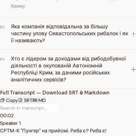
Криму.
Яка компанія відповідальна за більшу
02
частину улову Севастопольських рибалок і як
її називають?
Хто є лідером за доходами від рибодобувної
03
діяльності в окупованій Автономній
Республіці Крим, за даними російських
аналітичних сервісів?
Full Transcript — Download SRT & Markdown
Copy
SRT
MD
00:02
Speaker 1
СРТМ-К "Пунгер" на прийомі. Риба є? Риба є!