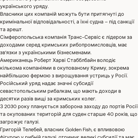
українського уряду.
Власники цих компаній можуть бути притягнуті до
кримінальної відповідальності, а їхні судна – під санкції
та арешт.
Сімферопольська компанія Транс-Сервіс є лідером за
доходами серед кримських рибопромисловців, має
зв’язки з українськими бізнесменами.
Американець Роберт Харві Стабблбайн володіє
кількома компаніями в окупованому Криму, зокрема
найбільшою фермою з вирощування устриць у Росії.
Російський уряд надає значні субсидії
севастопольським рибалкам, що мають доходи в
десятки разів вищі за кримських колег.
З 2030 року планується заборона заходу до портів Росії
та окупованих територій для суден старше 40 років, що
загрожує галузі.
Григорій Телебей, власник Golden Fish, є впливовою
фігурою у рибній галузі, отримує великі субсидії та має