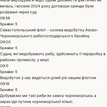
Мали вирощувати мідії, однак діяльність фактично не
велась, і восени 2024 року договори оренди були
розірвані через суд.
08:58
Speaker 5
Севастопольський флот - основа видобутку Азово-
Чорноморського рибогосподарського басейну.
09:03
Speaker 5
Судна, які видобувають рибу, здійснюють її переробку в
районах промислу, у морі.
09:11
Speaker 5
Видобуток у нас ведеться цілий рік нашим флотом.
09:19
Speaker 5
Добуваємо ми такі риби як хамса чорноморська, а
зараз іде путина чорноморської кількі.