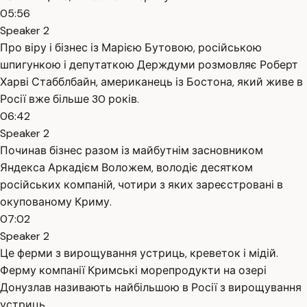
05:56
Speaker 2
Про віру і бізнес із Марією Бутовою, російською
шпигункою і депутаткою Держдуми розмовляє Роберт
Харві Стабблбайн, американець із Бостона, який живе в
Росії вже більше 30 років.
06:42
Speaker 2
Починав бізнес разом із майбутнім засновником
Яндекса Аркадієм Воложем, володіє десятком
російських компаній, чотири з яких зареєстровані в
окупованому Криму.
07:02
Speaker 2
Це ферми з вирощування устриць, креветок і мідій.
Ферму компанії Кримські морепродукти на озері
Донузлав називають найбільшою в Росії з вирощування
устриць.