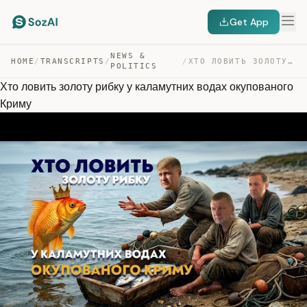
Get App
NEWS &
HOME
/
TRANSCRIPTS
/
/
ХТО ЛОВИТЬ ЗОЛОТУ РИБКУ У КАЛАМУТНИХ ВОДАХ ОКУПОВАНОГО … — TRANSCRIPT
POLITICS
Хто ловить золоту рибку у каламутних водах окупованого
Криму