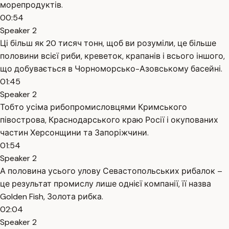
морепродуктів.
00:54
Speaker 2
Ці більш як 20 тисяч тонн, щоб ви розуміли, це більше
половини всієї риби, креветок, крапанів і всього іншого,
що добувається в Чорноморсько-Азовському басейні.
01:45
Speaker 2
Тобто усіма рибопромисловцями Кримського
півострова, Краснодарського краю Росії і окупованих
частин Херсонщини та Запоріжчини.
01:54
Speaker 2
А половина усього улову Севастопольських рибалок –
це результат промислу лише однієї компанії, її назва
Golden Fish, Золота рибка.
02:04
Speaker 2