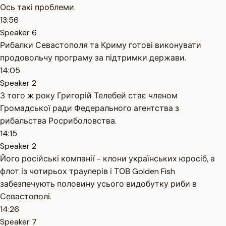
Ось такі проблеми.
13:56
Speaker 6
Рибалки Севастополя та Криму готові виконувати
продовольчу програму за підтримки держави.
14:05
Speaker 2
З того ж року Григорій Телебей стає членом
Громадської ради Федерального агентства з
рибальства Росриболовства.
14:15
Speaker 2
Його російські компанії - клони українських юросіб, а
флот із чотирьох траулерів і ТОВ Golden Fish
забезпечують половину усього видобутку риби в
Севастополі.
14:26
Speaker 7