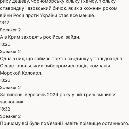
рибу дешеву, чорноморську кільку і хамсу, тюльку,
ставридку і азовський бичок, яких з кожним роком
війни Росії проти України стає все менше.
18:12
Speaker 2
А в Крим заходять російські зайди.
18:20
Speaker 2
Одна з них, що займає третю сходинку у топі доходів
Севастопольських рибопромисловців, компанія
Морской Колокол.
18:26
Speaker 2
За липень-вересень 2024 року у ній тричі змінився
засновник.
18:32
Speaker 2
Причому всі були пов'язані і навіть прізвище останнього.