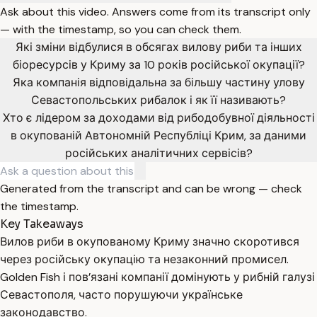
Ask about this video. Answers come from its transcript only
— with the timestamp, so you can check them.
Які зміни відбулися в обсягах вилову риби та інших
біоресурсів у Криму за 10 років російської окупації?
Яка компанія відповідальна за більшу частину улову
Севастопольських рибалок і як її називають?
Хто є лідером за доходами від рибодобувної діяльності
в окупованій Автономній Республіці Крим, за даними
російських аналітичних сервісів?
Generated from the transcript and can be wrong — check
the timestamp.
Key Takeaways
Вилов риби в окупованому Криму значно скоротився
через російську окупацію та незаконний промисел.
Golden Fish і пов’язані компанії домінують у рибній галузі
Севастополя, часто порушуючи українське
законодавство.