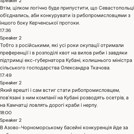
Speaker 2
Втім, цілком логічно буде припустити, що Севастопольці
об'єднались, аби конкурувати із рибопромисловцями з
іншого боку Керченської протоки.
17:36
Speaker 2
Тобто з російськими, які усі роки окупації отримали
преференції і в розподілі квот на вилов риби і завдяки
підтримці екс-губернатора Кубані, колишнього міністра
сільського господарства Олександра Ткачова.
17:49
Speaker 2
Який врешті і сам встиг стати рибопромисловцем,
пов'язані з ним компанії на Кубані розводять осетрів, а
на Камчатці ловлять дорогі краби і нерпу.
18:00
Speaker 2
В Азово-Чорноморському басейні конкуренція йде за