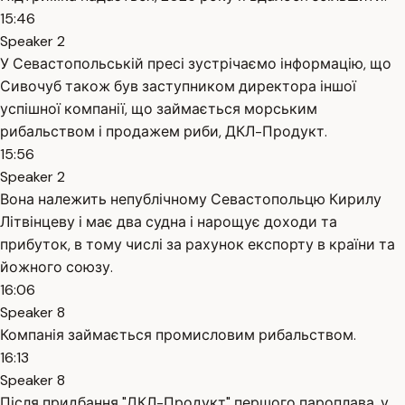
15:46
Speaker 2
У Севастопольській пресі зустрічаємо інформацію, що
Сивочуб також був заступником директора іншої
успішної компанії, що займається морським
рибальством і продажем риби, ДКЛ-Продукт.
15:56
Speaker 2
Вона належить непублічному Севастопольцю Кирилу
Літвінцеву і має два судна і нарощує доходи та
прибуток, в тому числі за рахунок експорту в країни та
йожного союзу.
16:06
Speaker 8
Компанія займається промисловим рибальством.
16:13
Speaker 8
Після придбання "ДКЛ-Продукт" першого пароплава, у