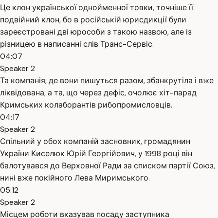
Це клон української однойменної товки, точніше її
подвійний клон, бо в російській юрисдикції були
зареєстровані дві юрособи з такою назвою, але із
різницею в написанні слів Транс-Сервіс.
04:07
Speaker 2
Та компанія, де вони пишуться разом, збанкрутіла і вже
ліквідована, а та, що через дефіс, очолює хіт-парад
Кримських колаборантів рибопромисловців.
04:17
Speaker 2
Спільний у обох компаній засновник, громадянин
України Киселюк Юрій Георгійович, у 1998 році він
балотувався до Верховної Ради за списком партії Союз,
нині вже покійного Лева Миримського.
05:12
Speaker 2
Місцем роботи вказував посаду заступника