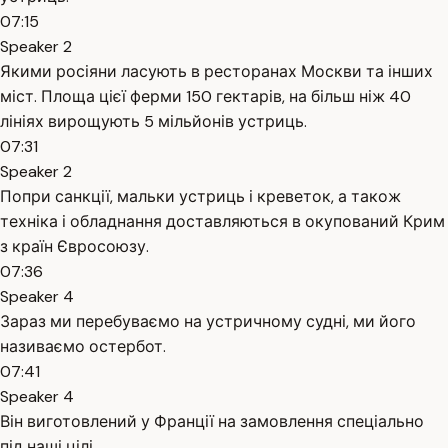
07:15
Speaker 2
Якими росіяни ласують в ресторанах Москви та інших
міст. Площа цієї ферми 150 гектарів, на більш ніж 40
лініях вирощують 5 мільйонів устриць.
07:31
Speaker 2
Попри санкції, мальки устриць і креветок, а також
техніка і обладнання доставляються в окупований Крим
з країн Євросоюзу.
07:36
Speaker 4
Зараз ми перебуваємо на устричному судні, ми його
називаємо остербот.
07:41
Speaker 4
Він виготовлений у Франції на замовлення спеціально
під наші цілі.