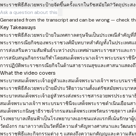
พระราชพิธีสังเวยพระป้ายจัดขึ้นครั้งแรกในรัชสมัยใด?
วัตถุประส
Generated from the transcript and can be wrong — check th
Key Takeaways
พระราชพิธีสังเวยพระป้ายในเทศกาลตรุษจีนเป็นประเพณีสำคัญท
พระราชกรณียกิจของพระราชวงศ์มีบทบาทสำคัญทั้งในประเทศแ
การส่งเสริมความสัมพันธ์ระหว่างประเทศผ่านพระราชสารและกา
การสนับสนุนกิจกรรมกีฬาโดยสมเด็จพระนางเจ้าฯ พระบรมราชินีช่
การปฏิบัติพระราชกรณียกิจในด้านสาธารณสุขและศาสนาแสดงถ
What the video covers
พระบาทสมเด็จพระเจ้าอยู่หัวและสมเด็จพระนางเจ้าฯ พระบรมราชิ
พระราชพิธีสังเวยพระป้ายมีประวัติยาวนานตั้งแต่รัชสมัยพระบาทสม
พระบาทสมเด็จพระเจ้าอยู่หัวทรงส่งพระราชสารอวยพรประธานา
สมเด็จพระนางเจ้าฯ พระบรมราชินีจะเสด็จพระราชดำเนินเยือนส
สมเด็จพระกนิษฐาธิราชเจ้ากรมสมเด็จพระเทพรัตนราชสุดาฯ เสด็จ
โรงพยาบาลเทียนฟ้าเป็นโรงพยาบาลเอกชนแห่งแรกที่เน้นรักษาผู้ป่
วัดมังกร กมาลาวาสเป็นวัดที่มีความสำคัญทางศาสนาและวัฒนธ
พระราชพิธีและกิจกรรมต่าง ๆ แสดงถึงความกตัญญูและความสัม