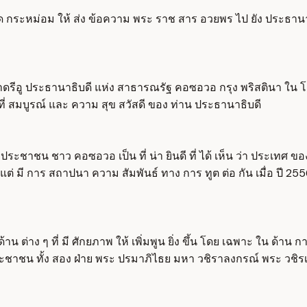
โปรด กระหม่อม ให้ ส่ง ข้อความ พระ ราช สาร อวยพร ไป ยัง ประธ
ซาดรีอู ประธานาธิบดี แห่ง สาธารณรัฐ คอซอวอ กรุง พริสตินา ใน
ี่ สมบูรณ์ และ ความ สุข สวัสดี ของ ท่าน ประธานาธิบดี
ประชาชน ชาว คอซอวอ เป็น ที่ น่า ยินดี ที่ ได้ เห็น ว่า ประเทศ ของ
ต่ มี การ สถาปนา ความ สัมพันธ์ ทาง การ ทูต ต่อ กัน เมื่อ ปี 2556 
าน ต่าง ๆ ที่ มี ศักยภาพ ให้ เพิ่มพูน ยิ่ง ขึ้น โดย เฉพาะ ใน ด้า
ะชาชน ทั้ง สอง ฝ่าย พระ ปรมาภิไธย มหา วชิราลงกรณ์ พระ วชิรเกล้