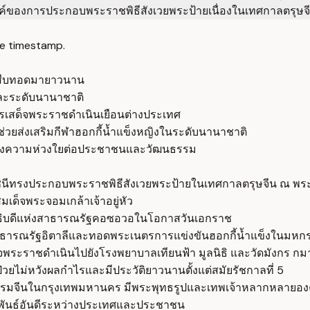
งค์ของการประกอบพระราชพิธีสังเวยพระป้ายเนื่องในเทศกาลตรุษจ
e timestamp.
ี่สืบทอดมายาวนาน
ละระดับนานาชาติ
รเสด็จพระราชดำเนินเยือนต่างประเทศ
วยส่งเสริมกีฬาฮอกกี้น้ำแข็งหญิงในระดับนานาชาติ
ึงความห่วงใยต่อประชาชนและวัฒนธรรม
นีทรงประกอบพระราชพิธีสังเวยพระป้ายในเทศกาลตรุษจีน ณ พระที
เด็จพระจอมเกล้าเจ้าอยู่หัว
ธิบดีแห่งสาธารณรัฐคอซอวอในโอกาสวันเอกราช
าธารณรัฐอิตาลีและทอดพระเนตรการแข่งขันฮอกกี้น้ำแข็งในมหก
พระราชดำเนินไปยังโรงพยาบาลเทียนฟ้า มูลนิธิ และวัดมังกร กมา
วยไม่หวังผลกำไรและมีประวัติยาวนานตั้งแต่สมัยรัชกาลที่ 5
รรมจีนในกรุงเทพมหานคร มีพระพุทธรูปและเทพเจ้าหลากหลายอง
พันธ์อันดีระหว่างประเทศและประชาชน