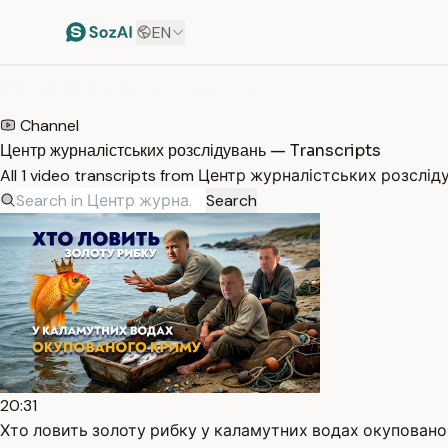
EN
HOME
/
TRANSCRIPTS
/
ЦЕНТР ЖУРНАЛІСТСЬКИХ РОЗСЛІДУВАНЬ
Channel
Центр журналістських розслідувань — Transcripts
All 1 video transcripts from Центр журналістських розслід
Search
20:31
Хто ловить золоту рибку у каламутних водах окупованог