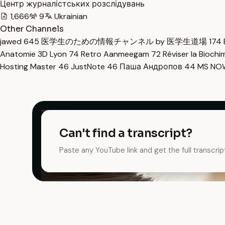
Центр журналістських розслідувань
1,666
9
Ukrainian
Other Channels
jawed
645
医学生のための情報チャンネル by 医学生道場
174
Anatomie 3D Lyon
74
Retro Aanmeegam
72
Réviser la Bioch
Hosting Master
46
JustNote
46
Паша Андропов
44
MS N
Can't find a transcript?
Paste any YouTube link and get the full transcrip