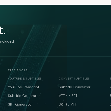
t.
included.
FREE TOOLS
YOUTUBE & SUBTITLES
CONVERT SUBTITLES
YouTube Transcript
Subtitle Converter
Subtitle Generator
VTT ↔ SRT
SRT Generator
SRT to VTT