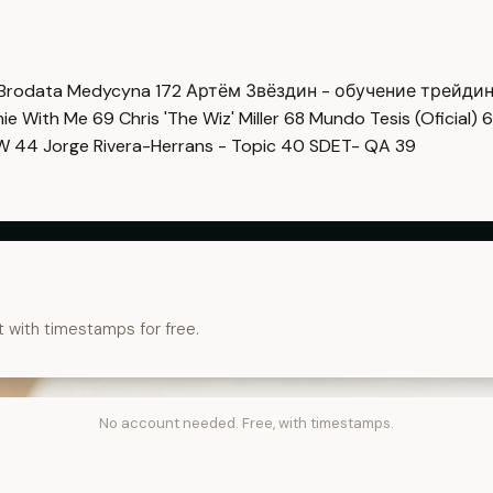
Brodata Medycyna
172
Артём Звёздин - обучение трейди
imie With Me
69
Chris 'The Wiz' Miller
68
Mundo Tesis (Oficial)
6
OW
44
Jorge Rivera-Herrans - Topic
40
SDET- QA
39
t with timestamps for free.
No account needed. Free, with timestamps.