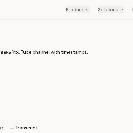
Product
Solutions
увань YouTube channel with timestamps.
о … — Transcript