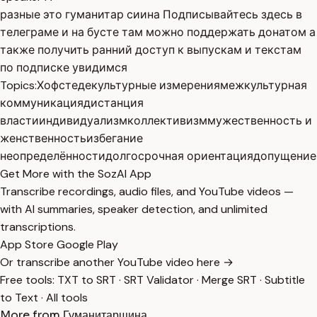
разные это гуманитар сиина Подписывайтесь здесь в
телеграме и на бусте там можно поддержать донатом а
также получить ранний доступ к выпускам и текстам
по подписке увидимся
Topics:
Хофстеде
культурные измерения
межкультурная
коммуникация
дистанция
власти
индивидуализм
коллективизм
мужественность и
женственность
избегание
неопределённости
долгосрочная ориентация
допущение
Get More with the SozAI App
Transcribe recordings, audio files, and YouTube videos —
with AI summaries, speaker detection, and unlimited
transcriptions.
App Store
Google Play
Or transcribe another YouTube video here →
Free tools:
TXT to SRT
·
SRT Validator
·
Merge SRT
·
Subtitle
to Text
·
All tools
More from Гуманитарщина