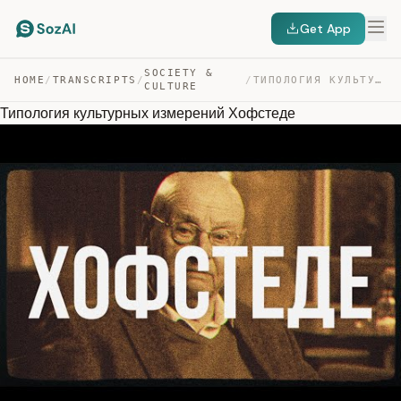
Get App
SOCIETY &
HOME
/
TRANSCRIPTS
/
/
ТИПОЛОГИЯ КУЛЬТУРНЫХ ИЗМЕРЕНИЙ ХОФСТЕДЕ — TRANSCRIPT
CULTURE
Типология культурных измерений Хофстеде