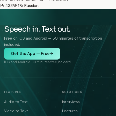
433
1
Russian
Speech in. Text out.
Free on iOS and Android — 30 minutes of transcription
included.
Get the App — Free
iOS and Android. 30 minutes free, no card.
FEATURES
SOLUTIONS
Audio to Text
Interviews
Video to Text
Lectures