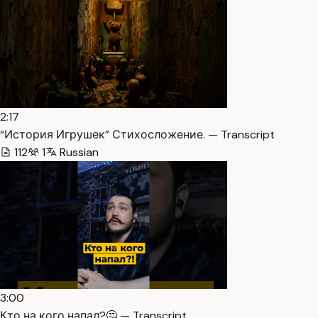
2:17
“История Игрушек” Стихосложение. — Transcript
112
1
Russian
3:00
Кто на кого напал?🤔 — Transcript