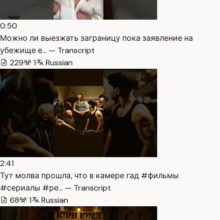
0:50
Можно ли выезжать заграницу пока заявление на
убежище е… — Transcript
229
1
Russian
2:41
Тут молва прошла, что в камере гад #фильмы
#сериалы #ре… — Transcript
68
1
Russian