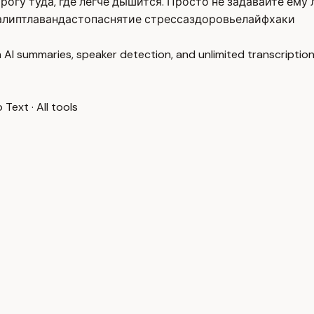
огу туда, где легче дышится. Просто не задавайте ему
алипт
лаванда
стопа
снятие стресса
здоровье
лайфхаки
 AI summaries, speaker detection, and unlimited transcription
o Text
·
All tools