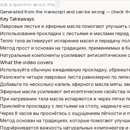
Generated from the transcript and can be wrong — check th
Key Takeaways
Лавровые листья и эфирные масла помогают улучшить 
Использование прокладки с листьями и маслами перед 
Тепло тела активирует испарение масел и передачу пол
Метод прост и основан на традициях, применяемых в Ки
Натуральные компоненты усиливают антисептические с
What the video covers
Используйте обычную ежедневную прокладку, обрежьте
Разложите четыре лавровых листа равномерно по липк
Добавьте по несколько капель эфирного масла мяты, эв
Эфирные масла усиливают антисептические свойства ла
При нагревании тела масла испаряются и через пятки п
Приклейте прокладку с листьями на стопу, наденьте нос
Через 8 часов вы проснётесь с ощущением лёгкости и п
Метод основан на традициях, которые помогают улучш
Подчёркивается важность натуральных компонентов и и