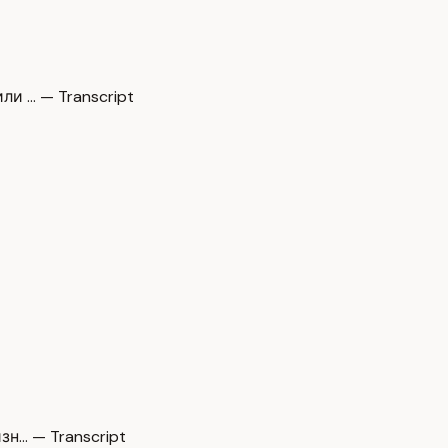
и … — Transcript
зн… — Transcript