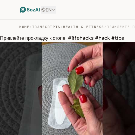
EN
HOME
/
TRANSCRIPTS
/
HEALTH & FITNESS
/
Приклейте прокладку к стопе. #lifehacks #hack #tips