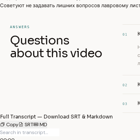
Советуют не задавать лишних вопросов лавровому лист
ANSWERS
01
Questions
about this video
с
л
02
03
Full Transcript — Download SRT & Markdown
Copy
SRT
MD