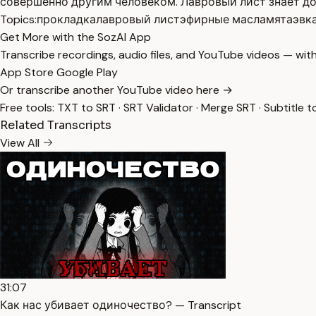
совершенно другим человеком. Лавровый лист знает дор
Topics:
прокладка
лавровый лист
эфирные масла
мята
эвк
Get More with the SozAI App
Transcribe recordings, audio files, and YouTube videos — with
App Store
Google Play
Or transcribe another YouTube video here →
Free tools:
TXT to SRT
·
SRT Validator
·
Merge SRT
·
Subtitle t
Related Transcripts
View All
31:07
Как нас убивает одиночество? — Transcript