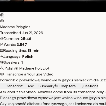
Madame Polyglot
Transcribed
Jun 21, 2026
Duration:
25:46
Words:
3,567
Reading time:
18 min
Language:
Polish
Speakers:
1
Polish
Madame Polyglot
Transcribe a YouTube Video
Poradnik o prawidłowej wymowie w języku niemieckim dla ucz
Transcript
Ask
Summary
Chapters
Questions
Ask about this video. Answers come from its transcript only
Dlaczego prawidłowa wymowa jest ważna w nauce języka ni
Czy znajomość alfabetu fonetycznego jest konieczna do nau