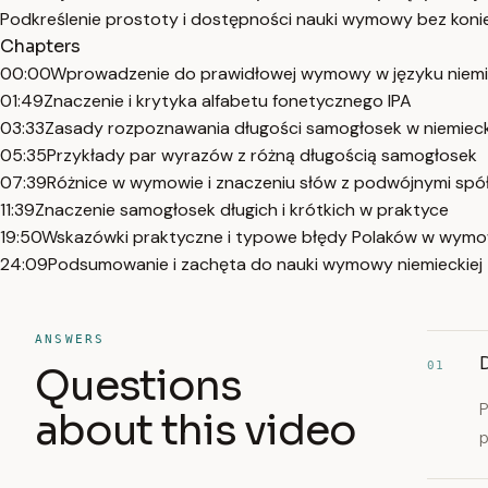
Podkreślenie prostoty i dostępności nauki wymowy bez konie
Chapters
00:00
Wprowadzenie do prawidłowej wymowy w języku niem
01:49
Znaczenie i krytyka alfabetu fonetycznego IPA
03:33
Zasady rozpoznawania długości samogłosek w niemiec
05:35
Przykłady par wyrazów z różną długością samogłosek
07:39
Różnice w wymowie i znaczeniu słów z podwójnymi spó
11:39
Znaczenie samogłosek długich i krótkich w praktyce
19:50
Wskazówki praktyczne i typowe błędy Polaków w wymo
24:09
Podsumowanie i zachęta do nauki wymowy niemieckiej
ANSWERS
01
Questions
P
about this video
p