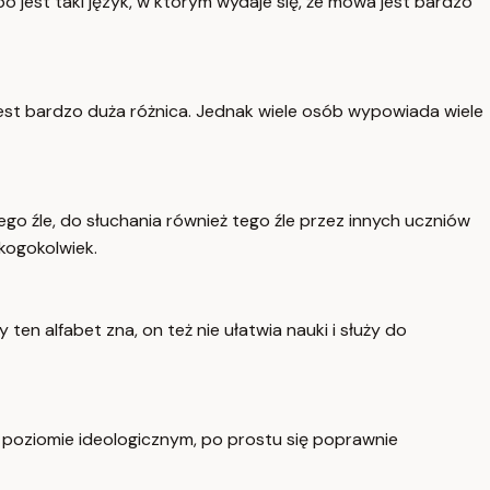
o jest taki język, w którym wydaje się, że mowa jest bardzo
 jest bardzo duża różnica. Jednak wiele osób wypowiada wiele
o źle, do słuchania również tego źle przez innych uczniów
kogokolwiek.
en alfabet zna, on też nie ułatwia nauki i służy do
na poziomie ideologicznym, po prostu się poprawnie