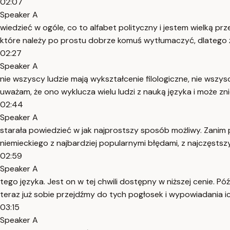
02:07
Speaker A
wiedzieć w ogóle, co to alfabet polityczny i jestem wielką p
które należy po prostu dobrze komuś wytłumaczyć, dlatego 
02:27
Speaker A
nie wszyscy ludzie mają wykształcenie filologiczne, nie wszys
uważam, że ono wyklucza wielu ludzi z nauką języka i może zni
02:44
Speaker A
starała powiedzieć w jak najprostszy sposób możliwy. Zanim
niemieckiego z najbardziej popularnymi błędami, z najczęstszy
02:59
Speaker A
tego języka. Jest on w tej chwili dostępny w niższej cenie. P
teraz już sobie przejdźmy do tych pogłosek i wypowiadania ic
03:15
Speaker A