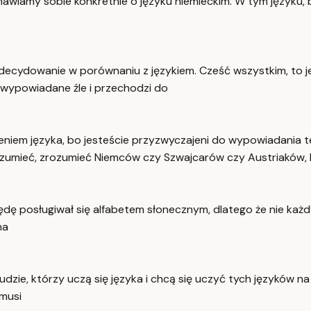
mawiamy sobie konkretnie o języku niemieckim. W tym języku, b
ze, zdecydowanie w porównaniu z językiem. Cześć wszystkim, to
ą wypowiadane źle i przechodzi do
iem języka, bo jesteście przyzwyczajeni do wypowiadania teg
zumieć, zrozumieć Niemców czy Szwajcarów czy Austriaków, 
ę posługiwał się alfabetem słonecznym, dlatego że nie każdy t
na
ludzie, którzy uczą się języka i chcą się uczyć tych języków 
 musi