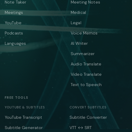
Note Taker
Meeting Notes
Meetings
Medical
YouTube
Legal
Podcasts
Voice Memos
Languages
AI Writer
Summarizer
Audio Translate
Video Translate
Text to Speech
FREE TOOLS
YOUTUBE & SUBTITLES
CONVERT SUBTITLES
YouTube Transcript
Subtitle Converter
Subtitle Generator
VTT ↔ SRT