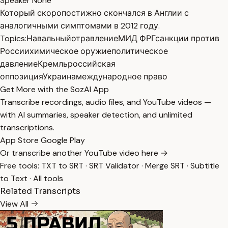
Speaker None
Который скоропостижно скончался в Англии с
аналогичными симптомами в 2012 году.
Topics:
Навальный
отравление
МИД ФРГ
санкции против
России
химическое оружие
политическое
давление
Кремль
российская
оппозиция
Украина
международное право
Get More with the SozAI App
Transcribe recordings, audio files, and YouTube videos —
with AI summaries, speaker detection, and unlimited
transcriptions.
App Store
Google Play
Or transcribe another YouTube video here →
Free tools:
TXT to SRT
·
SRT Validator
·
Merge SRT
·
Subtitle
to Text
·
All tools
Related Transcripts
View All