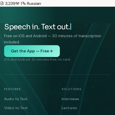
3,239
1
Russian
Speech in. Text out.
Free on iOS and Android — 30 minutes of transcription
included.
Get the App — Free
iOS and Android. 30 minutes free, no card.
FEATURES
SOLUTIONS
Audio to Text
Interviews
Video to Text
Lectures