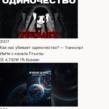
31:07
Как нас убивает одиночество? — Transcript
ИвНи с канала Птьолы
4,732
1
Russian