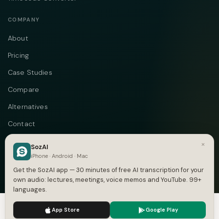
COMPANY
About
Pricing
Case Studies
Compare
Alternatives
Contact
Blog
×
SozAI
iPhone · Android · Mac
Privacy
Get the SozAI app — 30 minutes of free AI transcription for your
Terms
own audio: lectures, meetings, voice memos and YouTube. 99+
languages.
DMCA
We use cookies to enhance your experience.
Privacy Policy
App Store
Google Play
Accept
Settings