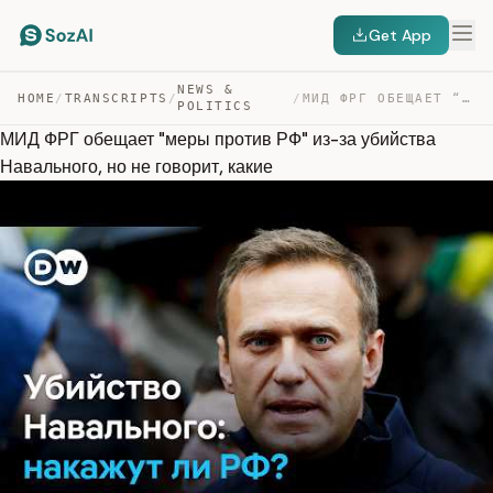
Get App
NEWS &
HOME
/
TRANSCRIPTS
/
/
МИД ФРГ ОБЕЩАЕТ “МЕРЫ ПРОТИВ РФ” ИЗ-ЗА УБИЙСТВА НАВАЛЬН… — TRANSCRIPT
POLITICS
МИД ФРГ обещает "меры против РФ" из-за убийства
Навального, но не говорит, какие