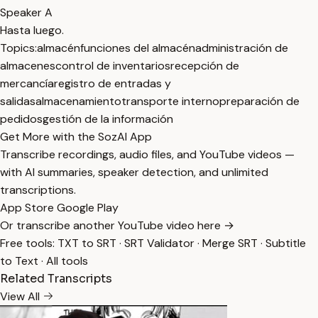
Speaker A
Hasta luego.
Topics:
almacén
funciones del almacén
administración de
almacenes
control de inventarios
recepción de
mercancía
registro de entradas y
salidas
almacenamiento
transporte interno
preparación de
pedidos
gestión de la información
Get More with the SozAI App
Transcribe recordings, audio files, and YouTube videos —
with AI summaries, speaker detection, and unlimited
transcriptions.
App Store
Google Play
Or transcribe another YouTube video here →
Free tools:
TXT to SRT
·
SRT Validator
·
Merge SRT
·
Subtitle
to Text
·
All tools
Related Transcripts
View All