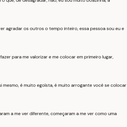
o que, de desagradar, não, eu sou muito boazinha, a
er agradar os outros o tempo inteiro, essa pessoa sou eu e
zer para me valorizar e me colocar em primeiro lugar,
si mesmo, é muito egoísta, é muito arrogante você se colocar
çaram a me ver diferente, começaram a me ver como uma