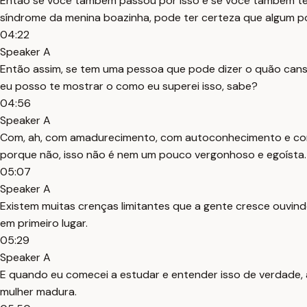
Então se você também passou por isso e se você também tem 
síndrome da menina boazinha, pode ter certeza que algum po
04:22
Speaker A
Então assim, se tem uma pessoa que pode dizer o quão cansat
eu posso te mostrar o como eu superei isso, sabe?
04:56
Speaker A
Com, ah, com amadurecimento, com autoconhecimento e com qu
porque não, isso não é nem um pouco vergonhoso e egoísta.
05:07
Speaker A
Existem muitas crenças limitantes que a gente cresce ouvind
em primeiro lugar.
05:29
Speaker A
E quando eu comecei a estudar e entender isso de verdade
mulher madura.