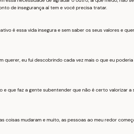
essa necessidade de agradar o outro, ai que medo, não sei 
nto de insegurança aí tem e você precisa tratar.
ivo é essa vida insegura e sem saber os seus valores e quer
erer, eu fui descobrindo cada vez mais o que eu poderia fa
o e que faz a gente subentender que não é certo valorizar a 
, as coisas mudaram e muito, as pessoas ao meu redor come