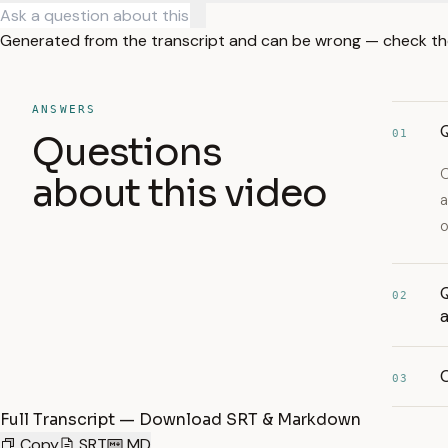
Generated from the transcript and can be wrong — check th
ANSWERS
Q
01
Questions
O
about this video
a
o
Q
02
03
Full Transcript — Download SRT & Markdown
Copy
SRT
MD