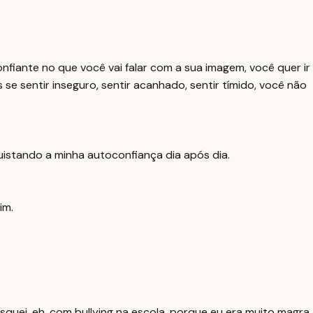
fiante no que você vai falar com a sua imagem, você quer ir
 se sentir inseguro, sentir acanhado, sentir tímido, você não
quistando a minha autoconfiança dia após dia.
im.
squei, eh, com bullying na escola, porque eu era muito magra,