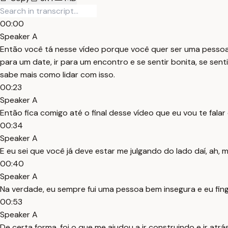
00:00
Speaker A
Então você tá nesse vídeo porque você quer ser uma pessoa m
para um date, ir para um encontro e se sentir bonita, se sent
sabe mais como lidar com isso.
00:23
Speaker A
Então fica comigo até o final desse vídeo que eu vou te fala
00:34
Speaker A
E eu sei que você já deve estar me julgando do lado daí, ah, m
00:40
Speaker A
Na verdade, eu sempre fui uma pessoa bem insegura e eu fing
00:53
Speaker A
De certa forma, foi o que me ajudou a ir construindo e ir at