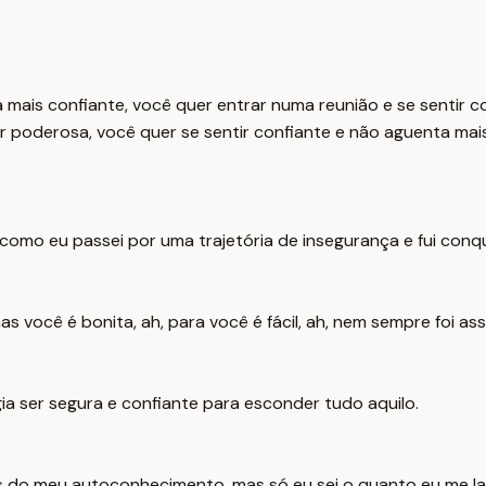
ais confiante, você quer entrar numa reunião e se sentir con
ir poderosa, você quer se sentir confiante e não aguenta mais
r como eu passei por uma trajetória de insegurança e fui con
as você é bonita, ah, para você é fácil, ah, nem sempre foi ass
ia ser segura e confiante para esconder tudo aquilo.
rás do meu autoconhecimento, mas só eu sei o quanto eu me la