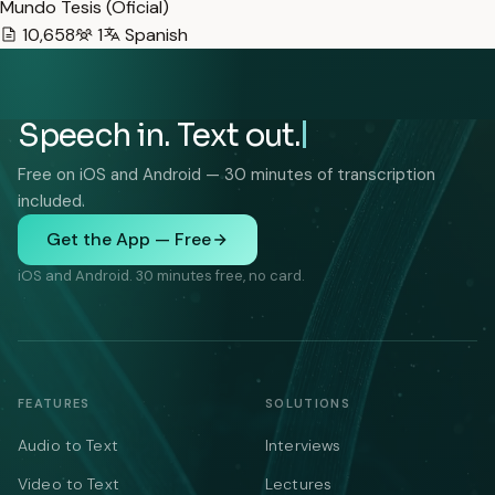
Mundo Tesis (Oficial)
10,658
1
Spanish
Speech in. Text out.
Free on iOS and Android — 30 minutes of transcription
included.
Get the App — Free
iOS and Android. 30 minutes free, no card.
FEATURES
SOLUTIONS
Audio to Text
Interviews
Video to Text
Lectures