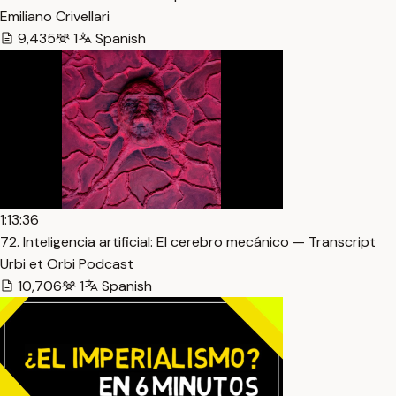
Emiliano Crivellari
9,435
1
Spanish
1:13:36
72. Inteligencia artificial: El cerebro mecánico — Transcript
Urbi et Orbi Podcast
10,706
1
Spanish