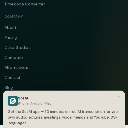
Timecode Converter
COMPANY
About
Pricing
Case Studies
Compare
Alternatives
Contact
Blog
×
Privacy
SozAI
iPhone · Android · Mac
Terms
Get the SozAI app — 30 minutes of free AI transcription for your
own audio: lectures, meetings, voice memos and YouTube. 99+
languages.