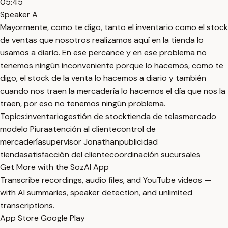
05:45
Speaker A
Mayormente, como te digo, tanto el inventario como el stock
de ventas que nosotros realizamos aquí en la tienda lo
usamos a diario. En ese percance y en ese problema no
tenemos ningún inconveniente porque lo hacemos, como te
digo, el stock de la venta lo hacemos a diario y también
cuando nos traen la mercadería lo hacemos el día que nos la
traen, por eso no tenemos ningún problema.
Topics:
inventario
gestión de stock
tienda de telas
mercado
modelo Piura
atención al cliente
control de
mercadería
supervisor Jonathan
publicidad
tienda
satisfacción del cliente
coordinación sucursales
Get More with the SozAI App
Transcribe recordings, audio files, and YouTube videos —
with AI summaries, speaker detection, and unlimited
transcriptions.
App Store
Google Play