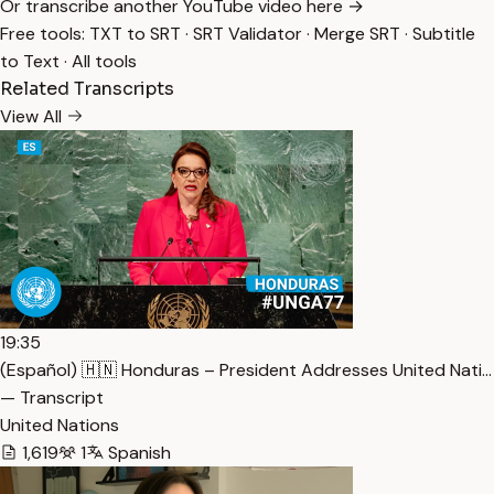
Or transcribe another YouTube video here →
Free tools:
TXT to SRT
·
SRT Validator
·
Merge SRT
·
Subtitle
to Text
·
All tools
Related Transcripts
View All
19:35
(Español) 🇭🇳 Honduras – President Addresses United Nati…
— Transcript
United Nations
1,619
1
Spanish