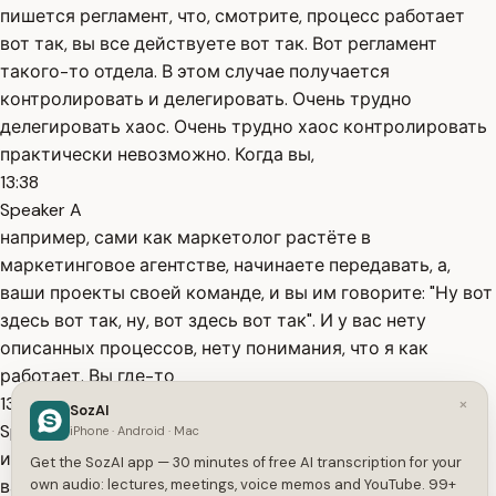
пишется регламент, что, смотрите, процесс работает
вот так, вы все действуете вот так. Вот регламент
такого-то отдела. В этом случае получается
контролировать и делегировать. Очень трудно
делегировать хаос. Очень трудно хаос контролировать
практически невозможно. Когда вы,
13:38
Speaker A
например, сами как маркетолог растёте в
маркетинговое агентстве, начинаете передавать, а,
ваши проекты своей команде, и вы им говорите: "Ну вот
здесь вот так, ну, вот здесь вот так". И у вас нету
описанных процессов, нету понимания, что я как
работает. Вы где-то
13:50
×
SozAI
Speaker A
iPhone · Android · Mac
интуитивно принимаете решение, основываясь на
Get the SozAI app — 30 minutes of free AI transcription for your
вашем опыте, где-то вы действуете по ситуации. Ваши
own audio: lectures, meetings, voice memos and YouTube. 99+