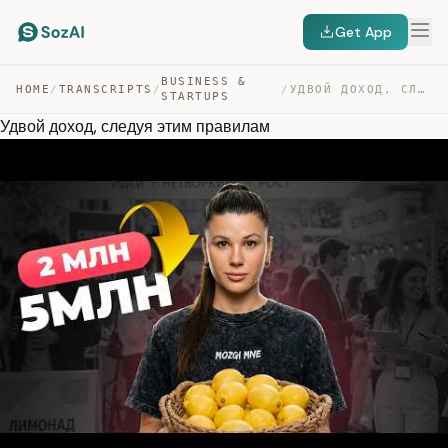
Get App
BUSINESS &
HOME
/
TRANSCRIPTS
/
/
УДВОЙ ДОХОД, СЛЕДУЯ ЭТИМ ПРАВИЛАМ — TRANSCRIPT
STARTUPS
Удвой доход, следуя этим правилам