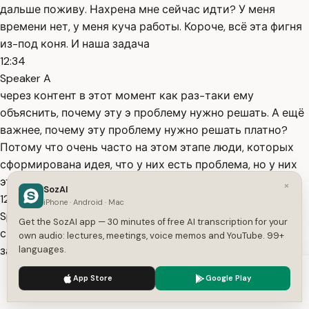
дальше поживу. Нахрена мне сейчас идти? У меня
времени нет, у меня куча работы. Короче, всё эта фигня
из-под коня. И наша задача
12:34
Speaker A
через контент в этот момент как раз-таки ему
объяснить, почему эту э проблему нужно решать. А ещё
важнее, почему эту проблему нужно решать платно?
Потому что очень часто на этом этапе люди, которых
сформирована идея, что у них есть проблема, но у них
эта проблема там
×
SozAI
12:47
iPhone · Android · Mac
Speaker A
Get the SozAI app — 30 minutes of free AI transcription for your
сильно не зудит, не горит, они не понимают, нафига им
own audio: lectures, meetings, voice memos and YouTube. 99+
за это платить. Ну, о'кей, человек понимает, что у него
languages.
там проблема с железом, но пойдёт в аптеку и купит
We use cookies to enhance your experience.
Privacy Policy
App Store
Google Play
себе железо в витамины, там, в ампулах. Зачем идти к
Accept
Settings
врачу? Вот мне