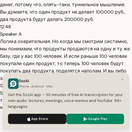
денег, потому что, опять-таки, туннельное мышление.
Вы думаете, что один продукт не делает 100.000 руб.,
два продукта будут делать 200.000 руб.
12:48
Speaker A
Логика охерительная. Но когда мы смотрим системно,
мы понимаем, что продукты продаются на одну и ту же
базу, где у вас 100 человек. И если раньше 100 человек
покупали один продукт, то теперь 100 человек будут
покупать два продукта, поделятся наполам. И вы либо
заработаете
×
SozAI
13:01
iPhone · Android · Mac
Speaker A
Get the SozAI app — 30 minutes of free AI transcription for your
такое же количество денег, либо, что чаще всего
own audio: lectures, meetings, voice memos and YouTube. 99+
languages.
вероятнее, ещё меньше, потому что касты, расходы из
двух продуктов у вас увеличиваются. Раньше вы
We use cookies to enhance your experience.
Privacy Policy
App Store
Google Play
платили расходы и постоянные перемены по одному,
Accept
Settings
будет по два. А ещё в маркетинге есть такая крутая