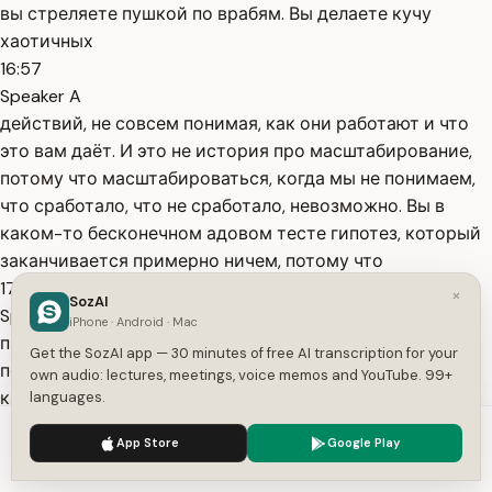
вы стреляете пушкой по врабям. Вы делаете кучу
хаотичных
16:57
Speaker A
действий, не совсем понимая, как они работают и что
это вам даёт. И это не история про масштабирование,
потому что масштабироваться, когда мы не понимаем,
что сработало, что не сработало, невозможно. Вы в
каком-то бесконечном адовом тесте гипотез, который
заканчивается примерно ничем, потому что
17:11
×
SozAI
Speaker A
iPhone · Android · Mac
протестировав маркетинговую гипотезу, вы не
Get the SozAI app — 30 minutes of free AI transcription for your
понимаете, сработала она или нет. Но типа мы сделали
own audio: lectures, meetings, voice memos and YouTube. 99+
какую-то рекламу у блогера, ни хрена не посчитали,
languages.
сами вы сделали вывод, что это не работает, потому что
We use cookies to enhance your experience.
Privacy Policy
App Store
Google Play
нам показалось, что там мало пришло подписчиков.
Accept
Settings
Хотя пришло