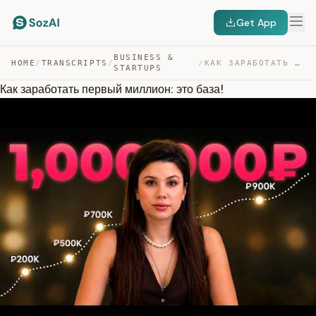
Get App
BUSINESS &
HOME
/
TRANSCRIPTS
/
/
КАК ЗАРАБОТАТЬ ПЕРВЫЙ МИЛЛИОН: ЭТО БАЗА! — TRANSCRIPT
STARTUPS
Как заработать первый миллион: это база!