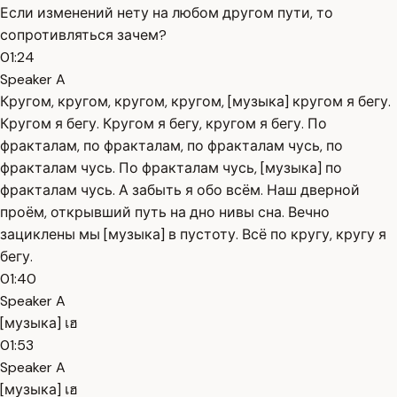
Если изменений нету на любом другом пути, то
сопротивляться зачем?
01:24
Speaker A
Кругом, кругом, кругом, кругом, [музыка] кругом я бегу.
Кругом я бегу. Кругом я бегу, кругом я бегу. По
фракталам, по фракталам, по фракталам чусь, по
фракталам чусь. По фракталам чусь, [музыка] по
фракталам чусь. А забыть я обо всём. Наш дверной
проём, открывший путь на дно нивы сна. Вечно
зациклены мы [музыка] в пустоту. Всё по кругу, кругу я
бегу.
01:40
Speaker A
[музыка] เฮ
01:53
Speaker A
[музыка] เฮ