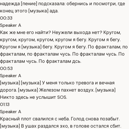
надежда [пение] подсказала: обернись и посмотри, где
конец этого [музыка] ада.
00:33
Speaker A
Как же мне его найти? Неужели выхода нет? Кругом,
кругом, кругом, кругом, кругом я бегу. Кругом я бегу.
Кругом я [музыка] бегу. Кругом я бегу. По фракталам, по
фракталам, по фракталам чусь. По фракталам чусь. По
фракталам чусь. По фракталам дсь.
00:53
Speaker A
[музыка] [музыка] У меня только тревога и вечная
дорога. [музыка] Железом пахнет воздух. [музыка]
Никто здесь не услышит SOS.
01:13
Speaker A
Красный плот свалился с неба. Голод снова позабыт.
[музыка] В ушах раздался эхо, в голове остался сбит.