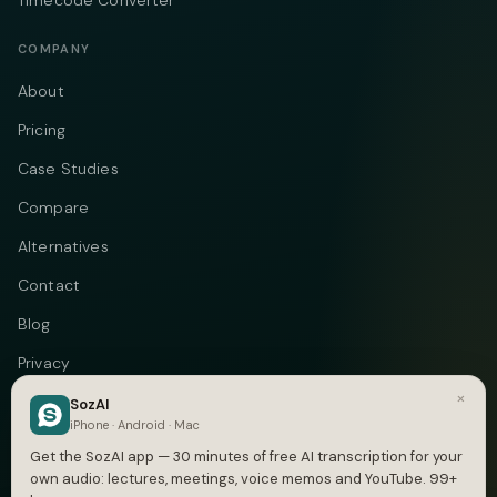
Timecode Converter
COMPANY
About
Pricing
Case Studies
Compare
Alternatives
Contact
Blog
Privacy
×
Terms
SozAI
iPhone · Android · Mac
DMCA
Get the SozAI app — 30 minutes of free AI transcription for your
own audio: lectures, meetings, voice memos and YouTube. 99+