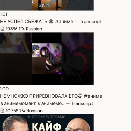
1:01
НЕ УСПЕЛ СБЕЖАТЬ 😅 #аниме — Transcript
193
1
Russian
1:00
НЕМНОЖКО ПРИРЕВНОВАЛА ЕГО🤭 #аниме
#анимемомент #анимемо… — Transcript
107
1
Russian