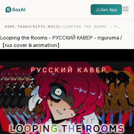
Get App
HOME
/
TRANSCRIPTS
/
MUSIC
/
LOOPING THE ROOMS – РУССКИЙ КАВЕР – RIGURUMA /【RUS COVE… — TRANSCRIPT
Looping the Rooms - РУССКИЙ КАВЕР - riguruma /
【rus cover & animation】‍