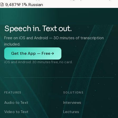
9,487
1
Russian
Speech in. Text out.
Free on iOS and Android — 30 minutes of transcription
included.
Get the App — Free
iOS and Android. 30 minutes free, no card.
FEATURES
SOLUTIONS
Audio to Text
Interviews
Video to Text
Lectures