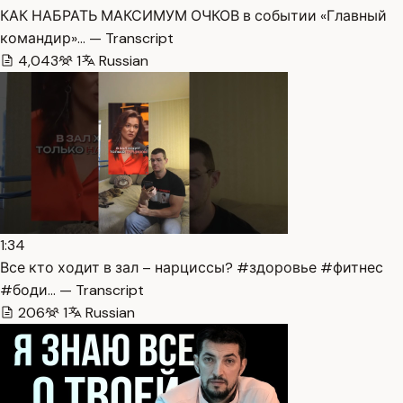
КАК НАБРАТЬ МАКСИМУМ ОЧКОВ в событии «Главный
командир»… — Transcript
4,043
1
Russian
1:34
Все кто ходит в зал – нарциссы? #здоровье #фитнес
#боди… — Transcript
206
1
Russian