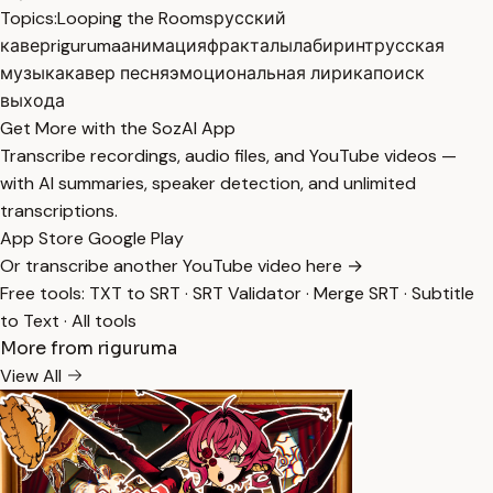
Topics:
Looping the Rooms
русский
кавер
riguruma
анимация
фракталы
лабиринт
русская
музыка
кавер песня
эмоциональная лирика
поиск
выхода
Get More with the SozAI App
Transcribe recordings, audio files, and YouTube videos —
with AI summaries, speaker detection, and unlimited
transcriptions.
App Store
Google Play
Or transcribe another YouTube video here →
Free tools:
TXT to SRT
·
SRT Validator
·
Merge SRT
·
Subtitle
to Text
·
All tools
More from riguruma
View All