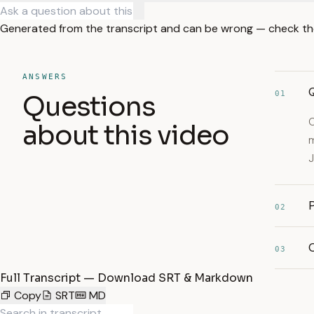
Generated from the transcript and can be wrong — check th
ANSWERS
01
Questions
O
about this video
m
J
P
02
03
Full Transcript — Download SRT & Markdown
Copy
SRT
MD