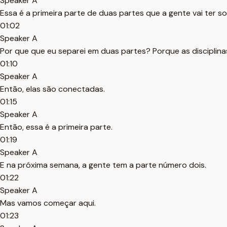
Speaker A
Essa é a primeira parte de duas partes que a gente vai ter sobr
01:02
Speaker A
Por que que eu separei em duas partes? Porque as disciplinas 
01:10
Speaker A
Então, elas são conectadas.
01:15
Speaker A
Então, essa é a primeira parte.
01:19
Speaker A
E na próxima semana, a gente tem a parte número dois.
01:22
Speaker A
Mas vamos começar aqui.
01:23