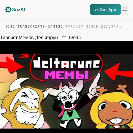
Get App
HOME
/
TRANSCRIPTS
/
GAMING
/
ТИРЛИСТ МЕМОВ ДЕЛЬТАРУН | FT. LEXIP — TRANSCRIPT
Тирлист Мемов Дельтарун | ft. Lexip