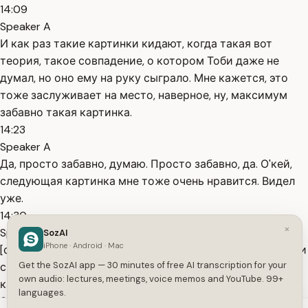
14:09
Speaker A
И как раз такие картинки кидают, когда такая вот
теория, такое совпадение, о котором Тоби даже не
думал, но оно ему на руку сыграло. Мне кажется, это
тоже заслуживает на место, наверное, ну, максимум
забавно такая картинка.
14:23
Speaker A
Да, просто забавно, думаю. Просто забавно, да. О'кей,
следующая картинка мне тоже очень нравится. Видел
уже.
14:30
×
Speaker A
SozAI
iPhone · Android · Mac
[смех] Да, я это видел. Там, где стрёмный жирный Бёрли
Get the SozAI app — 30 minutes of free AI transcription for your
спрашивает: "Готов ли ты к гёрснинг? Я даже не знаю,
own audio: lectures, meetings, voice memos and YouTube. 99+
как это перевести. Сжимание, расширение. Что это?
languages.
Это что-то очень страшное с вот этим визуалом ещё.