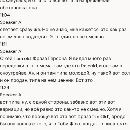
лоханулась, и от этого вся вот эта напряжённая
обстановка, она
11:04
Speaker A
слетает сразу же. Но не знаю, мне кажется, это как раз
не смешно подходит. Это один, но не смешно.
11:11
Speaker A
О'кей. I am old. Фраза Герсона. Я видел много раз
переделки этого мема, там где это I'm cold, и он там в
сноугрейве. Ан, и он там типа молодой, ну такой вот сол
и он продан, типа на нём ценник. Вот это
11:24
Speaker A
вот типа, ну, с одной стороны, забавно вот эти вот
вариации, но всё равно это как-то не смешно. Хотя я
понимаю, что вообще вот эта вот фраза "I'm Old", вроде
бы она пошла с того, что Тоби Фокс когда-то писал, что