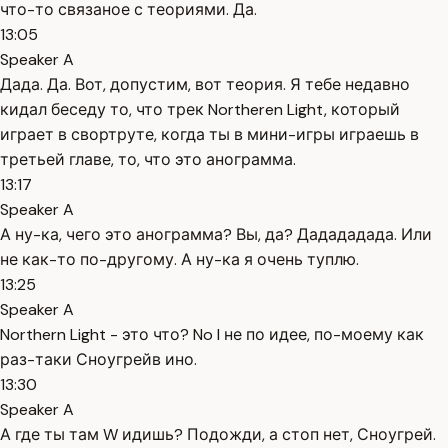
что-то связаное с теориями. Да.
13:05
Speaker A
Дада. Да. Вот, допустим, вот теория. Я тебе недавно
кидал беседу то, что трек Northeren Light, который
играет в свортруте, когда ты в мини-игры играешь в
третьей главе, то, что это анограмма.
13:17
Speaker A
А ну-ка, чего это анограмма? Вы, да? Дадададада. Или
не как-то по-другому. А ну-ка я очень туплю.
13:25
Speaker A
Northern Light - это что? No l не по идее, по-моему как
раз-таки Сноугрейв ино.
13:30
Speaker A
А где ты там W идишь? Подожди, а стоп нет, Сноугрей.