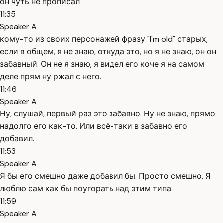
он чуть не прописал
11:35
Speaker A
кому-то из своих персонажей фразу "I'm old" старых,
если в общем, я не знаю, откуда это, но я не знаю, он он
забавный. Он не я знаю, я видел его коче я на самом
деле прям ну ржал с него.
11:46
Speaker A
Ну, слушай, первый раз это забавно. Ну не знаю, прямо
надолго его как-то. Или всё-таки в забавно его
добавил.
11:53
Speaker A
Я бы его смешно даже добавил бы. Просто смешно. Я
люблю сам как бы поугорать над этим типа.
11:59
Speaker A