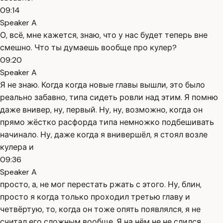
09:14
Speaker A
О, всё, мне кажется, знаю, что у нас будет теперь вне
смешно. Что ты думаешь вообще про кулер?
09:20
Speaker A
Я не знаю. Когда когда новые главы вышли, это было
реально забавно, типа сидеть ровли над этим. Я помню
даже внивер, ну, первый. Ну, ну, возможно, когда он
прямо жёстко расфорда типа немножко подбешивать
начинало. Ну, даже когда я внивершёл, я стоял возле
кулера и
09:36
Speaker A
просто, а, не мог перестать ржать с этого. Ну, блин,
просто я когда только проходил третью главу и
четвёртую, то, когда он тоже опять появлялся, я не
считал его сложным вообще. Я на нём не не слился,