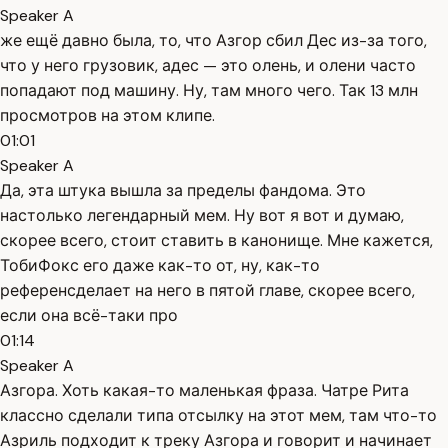
Speaker A
же ещё давно была, то, что Азгор сбил Дес из-за того,
что у него грузовик, адес — это олень, и олени часто
попадают под машину. Ну, там много чего. Так 13 млн
просмотров на этом клипе.
01:01
Speaker A
Да, эта штука вышла за пределы фандома. Это
настолько легендарный мем. Ну вот я вот и думаю,
скорее всего, стоит ставить в канонище. Мне кажется,
ТобиФокс его даже как-то от, ну, как-то
референсделает на него в пятой главе, скорее всего,
если она всё-таки про
01:14
Speaker A
Азгора. Хоть какая-то маленькая фраза. Чатре Рита
классно сделали типа отсылку на этот мем, там что-то
Азриль подходит к треку Азгора и говорит и начинает