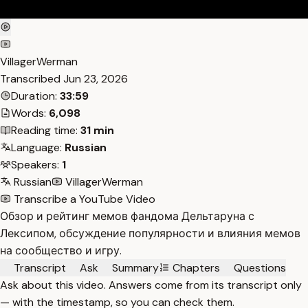
VillagerWerman
Transcribed
Jun 23, 2026
Duration:
33:59
Words:
6,098
Reading time:
31 min
Language:
Russian
Speakers:
1
Russian
VillagerWerman
Transcribe a YouTube Video
Обзор и рейтинг мемов фандома Дельтаруна с
Лексипом, обсуждение популярности и влияния мемов
на сообщество и игру.
Transcript
Ask
Summary
Chapters
Questions
Ask about this video. Answers come from its transcript only
— with the timestamp, so you can check them.