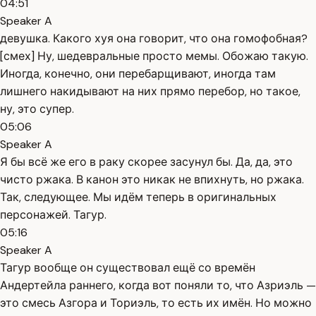
04:51
Speaker A
девушка. Какого хуя она говорит, что она гомофобная?
[смех] Ну, шедевральные просто мемы. Обожаю такую.
Иногда, конечно, они перебарщивают, иногда там
лишнего накидывают на них прямо перебор, но такое,
ну, это супер.
05:06
Speaker A
Я бы всё же его в раку скорее засунул бы. Да, да, это
чисто ржака. В канон это никак не впихнуть, но ржака.
Так, следующее. Мы идём теперь в оригинальных
персонажей. Тагур.
05:16
Speaker A
Тагур вообще он существовал ещё со времён
Андертейла раннего, когда вот поняли то, что Азриэль —
это смесь Азгора и Ториэль, то есть их имён. Но можно