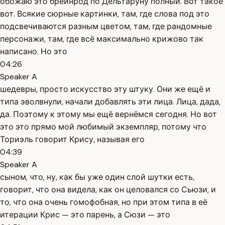
обожаю это брейнрод по Дельтаруну полный. Вот такое
вот. Всякие сюрные картинки, там, где слова под это
подсвечиваются разным цветом, там, где рандомные
персонажи, там, где всё максимально крижово так
написано. Но это
04:26
Speaker A
шедевры, просто искусство эту штуку. Они же ещё и
типа эволвнули, начали добавлять эти лица. Лица, дада,
да. Поэтому к этому мы ещё вернёмся сегодня. Но вот
это это прямо мой любимый экземпляр, потому что
Ториэль говорит Крису, называя его
04:39
Speaker A
сыном, что, ну, как бы уже один слой шутки есть,
говорит, что она видела, как он целовался со Сьюзи, и
то, что она очень гомофобная, но при этом типа в её
итерации Крис — это парень, а Сюзи — это