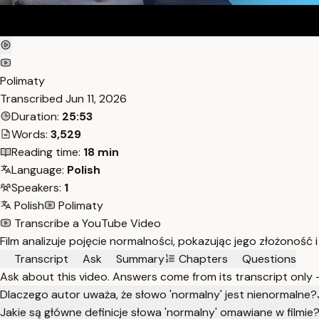
Polimaty
Transcribed
Jun 11, 2026
Duration:
25:53
Words:
3,529
Reading time:
18 min
Language:
Polish
Speakers:
1
Polish
Polimaty
Transcribe a YouTube Video
Film analizuje pojęcie normalności, pokazując jego złożonoś
Transcript
Ask
Summary
Chapters
Questions
Ask about this video. Answers come from its transcript only
Dlaczego autor uważa, że słowo 'normalny' jest nienormalne?
Jakie są główne definicje słowa 'normalny' omawiane w filmie