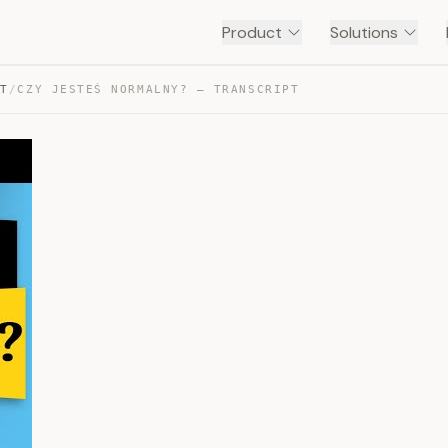
Product
Solutions
NT
/
CZY JESTEŚ NORMALNY? — TRANSCRIPT