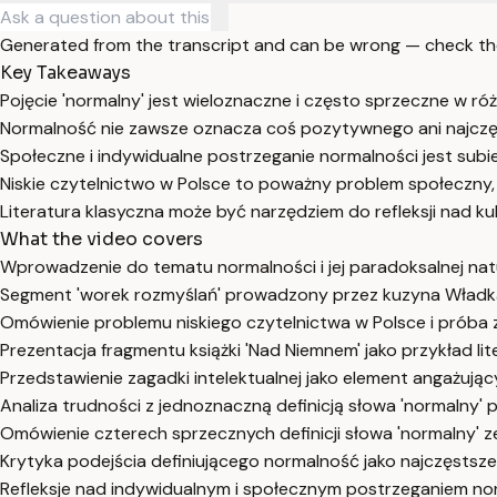
Generated from the transcript and can be wrong — check th
Key Takeaways
Pojęcie 'normalny' jest wieloznaczne i często sprzeczne w róż
Normalność nie zawsze oznacza coś pozytywnego ani najczę
Społeczne i indywidualne postrzeganie normalności jest subi
Niskie czytelnictwo w Polsce to poważny problem społeczny
Literatura klasyczna może być narzędziem do refleksji nad kul
What the video covers
Wprowadzenie do tematu normalności i jej paradoksalnej natu
Segment 'worek rozmyślań' prowadzony przez kuzyna Władka,
Omówienie problemu niskiego czytelnictwa w Polsce i próba za
Prezentacja fragmentu książki 'Nad Niemnem' jako przykład li
Przedstawienie zagadki intelektualnej jako element angażują
Analiza trudności z jednoznaczną definicją słowa 'normalny' 
Omówienie czterech sprzecznych definicji słowa 'normalny' ze
Krytyka podejścia definiującego normalność jako najczęstsze
Refleksje nad indywidualnym i społecznym postrzeganiem norm