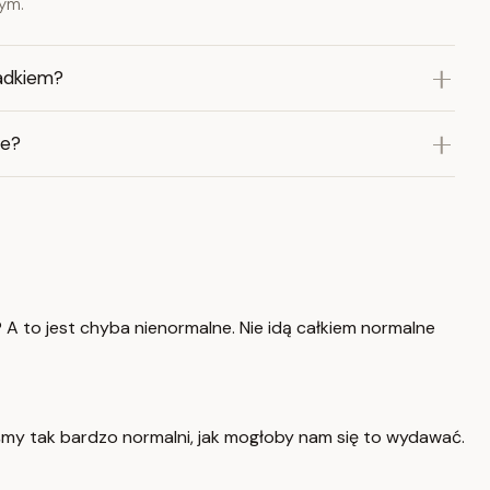
nym.
adkiem?
ie?
 A to jest chyba nienormalne. Nie idą całkiem normalne
śmy tak bardzo normalni, jak mogłoby nam się to wydawać.