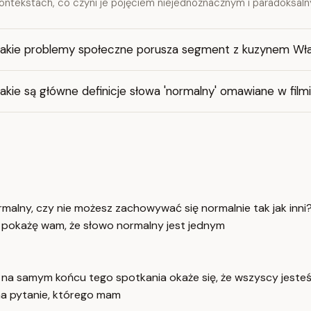
ontekstach, co czyni je pojęciem niejednoznacznym i paradoksal
Jakie problemy społeczne porusza segment z kuzynem Wł
akie są główne definicje słowa 'normalny' omawiane w film
malny, czy nie możesz zachowywać się normalnie tak jak inni?
aj pokażę wam, że słowo normalny jest jednym
e na samym końcu tego spotkania okaże się, że wszyscy jeste
na pytanie, którego mam