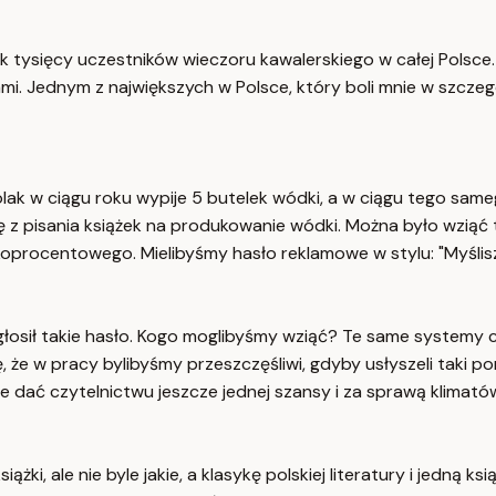
ek tysięcy uczestników wieczoru kawalerskiego w całej Polsce.
. Jednym z największych w Polsce, który boli mnie w szczegól
lak w ciągu roku wypije 5 butelek wódki, a w ciągu tego same
ę z pisania książek na produkowanie wódki. Można było wziąć t
oprocentowego. Mielibyśmy hasło reklamowe w stylu: "Myślisz,
łosił takie hasło. Kogo moglibyśmy wziąć? Te same systemy c
, że w pracy bylibyśmy przeszczęśliwi, gdyby usłyszeli taki p
e dać czytelnictwu jeszcze jednej szansy i za sprawą klimató
żki, ale nie byle jakie, a klasykę polskiej literatury i jedną 