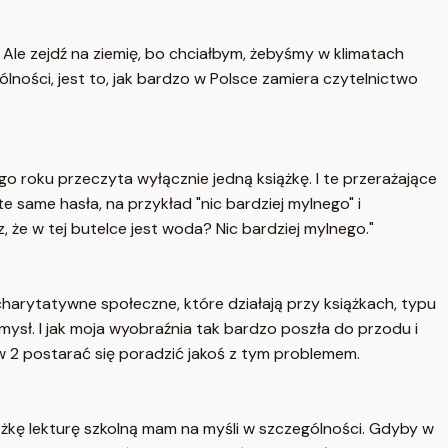
 Ale zejdź na ziemię, bo chciałbym, żebyśmy w klimatach
ności, jest to, jak bardzo w Polsce zamiera czytelnictwo
go roku przeczyta wyłącznie jedną książkę. I te przerażające
e same hasła, na przykład "nic bardziej mylnego" i
 że w tej butelce jest woda? Nic bardziej mylnego."
harytatywne społeczne, które działają przy książkach, typu
omysł. I jak moja wyobraźnia tak bardzo poszła do przodu i
w 2 postarać się poradzić jakoś z tym problemem.
książkę lekturę szkolną mam na myśli w szczególności. Gdyby w