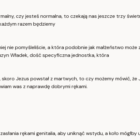
eś normalny, czy jesteś normalna, to czekają nas jeszcze trzy
a każdym razem będziemy
niej nie pomyśleliście, a która podobnie jak małżeństwo może 
zyn Władek, dość specyficzna jednostka, która
iu, skoro Jezus powstał z martwych, to czy możemy mówić, że 
tawiam was z naprawdę dobrymi rękami.
 zasłania rękami genitalia, aby uniknąć wstydu, a koło mógłby 