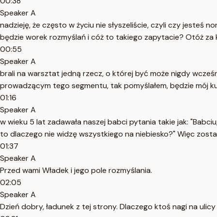
00:38
Speaker A
nadzieję, że często w życiu nie słyszeliście, czyli czy jest
będzie worek rozmyślań i cóż to takiego zapytacie? Otóż z
00:55
Speaker A
brali na warsztat jedną rzecz, o której być może nigdy wcześ
prowadzącym tego segmentu, tak pomyślałem, będzie mój ku
01:16
Speaker A
w wieku 5 lat zadawała naszej babci pytania takie jak: "Babc
to dlaczego nie widzę wszystkiego na niebiesko?" Więc zos
01:37
Speaker A
Przed wami Władek i jego pole rozmyślania.
02:05
Speaker A
Dzień dobry, ładunek z tej strony. Dlaczego ktoś nagi na ulicy