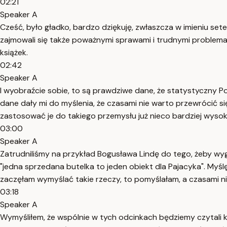
02:21
Speaker A
Cześć, było gładko, bardzo dziękuję, zwłaszcza w imieniu set
zajmowali się także poważnymi sprawami i trudnymi problemami
książek.
02:42
Speaker A
I wyobraźcie sobie, to są prawdziwe dane, że statystyczny Po
dane dały mi do myślenia, że czasami nie warto przewrócić si
zastosować je do takiego przemysłu już nieco bardziej wysok
03:00
Speaker A
Zatrudniliśmy na przykład Bogusława Lindę do tego, żeby wyg
"jedna sprzedana butelka to jeden obiekt dla Pajacyka". Myślę
zaczęłam wymyślać takie rzeczy, to pomyślałam, a czasami ni
03:18
Speaker A
Wymyśliłem, że wspólnie w tych odcinkach będziemy czytali ksią