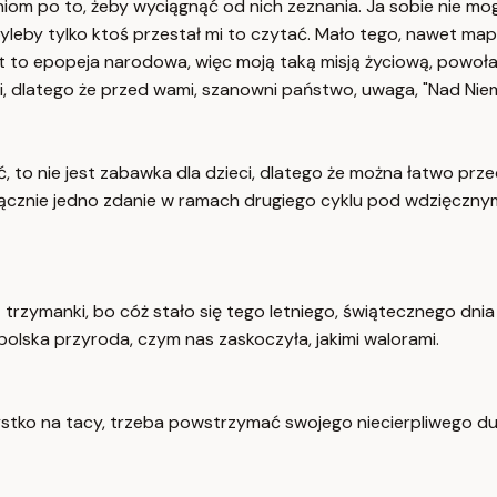
ęźniom po to, żeby wyciągnąć od nich zeznania. Ja sobie nie 
yleby tylko ktoś przestał mi to czytać. Mało tego, nawet mapę
jest to epopeja narodowa, więc moją taką misją życiową, powo
śli, dlatego że przed wami, szanowni państwo, uwaga, "Nad Nie
, to nie jest zabawka dla dzieci, dlatego że można łatwo pr
yłącznie jedno zdanie w ramach drugiego cyklu pod wdzięcznym
bez trzymanki, bo cóż stało się tego letniego, świątecznego dn
 polska przyroda, czym nas zaskoczyła, jakimi walorami.
zystko na tacy, trzeba powstrzymać swojego niecierpliwego d