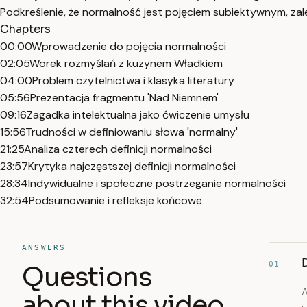
Podkreślenie, że normalność jest pojęciem subiektywnym, za
Chapters
00:00
Wprowadzenie do pojęcia normalności
02:05
Worek rozmyślań z kuzynem Władkiem
04:00
Problem czytelnictwa i klasyka literatury
05:56
Prezentacja fragmentu 'Nad Niemnem'
09:16
Zagadka intelektualna jako ćwiczenie umysłu
15:56
Trudności w definiowaniu słowa 'normalny'
21:25
Analiza czterech definicji normalności
23:57
Krytyka najczęstszej definicji normalności
28:34
Indywidualne i społeczne postrzeganie normalności
32:54
Podsumowanie i refleksje końcowe
ANSWERS
D
01
Questions
A
about this video