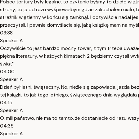
Polsce tortury były legalne, to czytanie byśmy to dzieło wi
strony, to ja od razu wyśpiewałbym gdzie zakochałem ciało, b
strażnik więzienny w końcu się zamknął. I oczywiście nadal 
przeczytali. I pewnie domyślacie się, jaką książkę mam na my
03:38
Speaker A
Oczywiście to jest bardzo mocny towar, z tym trzeba uważać
piękna literatury, w każdych klimatach 2 będziemy czytali w
świat".
04:00
Speaker A
Dzień był letni, świąteczny. No, nieźle się zapowiada, jazda 
tej książki, to jak tego letniego, świątecznego dnia wyglądała
04:15
Speaker A
O, mili państwo, nie ma to tamto, że dostaniecie od razu ws
04:35
Speaker A