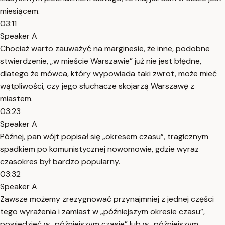
miesiącem.
03:11
Speaker A
Chociaż warto zauważyć na marginesie, że inne, podobne
stwierdzenie, „w mieście Warszawie” już nie jest błędne,
dlatego że mówca, który wypowiada taki zwrot, może mieć
wątpliwości, czy jego słuchacze skojarzą Warszawę z
miastem.
03:23
Speaker A
Późnej, pan wójt popisał się „okresem czasu”, tragicznym
spadkiem po komunistycznej nowomowie, gdzie wyraz
czasokres był bardzo popularny.
03:32
Speaker A
Zawsze możemy zrezygnować przynajmniej z jednej części
tego wyrażenia i zamiast w „późniejszym okresie czasu”,
powiedzieć w „późniejszym czasie” lub w „późniejszym