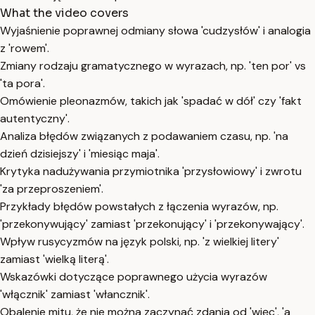
What the video covers
Wyjaśnienie poprawnej odmiany słowa 'cudzysłów' i analogia
z 'rowem'.
Zmiany rodzaju gramatycznego w wyrazach, np. 'ten por' vs
'ta pora'.
Omówienie pleonazmów, takich jak 'spadać w dół' czy 'fakt
autentyczny'.
Analiza błędów związanych z podawaniem czasu, np. 'na
dzień dzisiejszy' i 'miesiąc maja'.
Krytyka nadużywania przymiotnika 'przysłowiowy' i zwrotu
'za przeproszeniem'.
Przykłady błędów powstałych z łączenia wyrazów, np.
'przekonywujący' zamiast 'przekonujący' i 'przekonywający'.
Wpływ rusycyzmów na język polski, np. 'z wielkiej litery'
zamiast 'wielką literą'.
Wskazówki dotyczące poprawnego użycia wyrazów
'włącznik' zamiast 'włancznik'.
Obalenie mitu, że nie można zaczynać zdania od 'więc', 'a