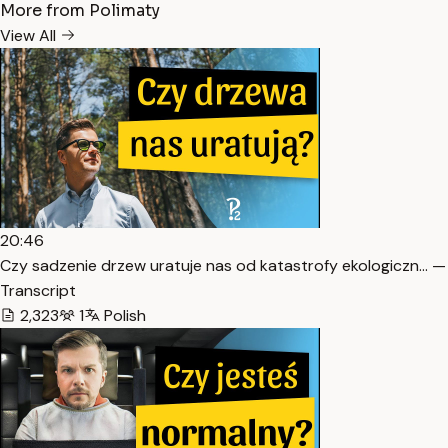
More from Polimaty
View All
20:46
Czy sadzenie drzew uratuje nas od katastrofy ekologiczn… —
Transcript
2,323
1
Polish