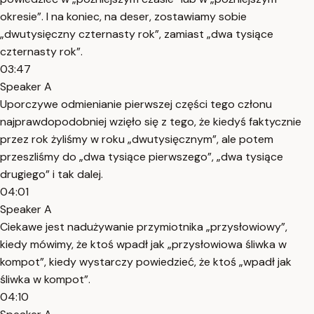
okresie”. I na koniec, na deser, zostawiamy sobie
„dwutysięczny czternasty rok”, zamiast „dwa tysiące
czternasty rok”.
03:47
Speaker A
Uporczywe odmienianie pierwszej części tego członu
najprawdopodobniej wzięło się z tego, że kiedyś faktycznie
przez rok żyliśmy w roku „dwutysięcznym”, ale potem
przeszliśmy do „dwa tysiące pierwszego”, „dwa tysiące
drugiego” i tak dalej.
04:01
Speaker A
Ciekawe jest nadużywanie przymiotnika „przysłowiowy”,
kiedy mówimy, że ktoś wpadł jak „przysłowiowa śliwka w
kompot”, kiedy wystarczy powiedzieć, że ktoś „wpadł jak
śliwka w kompot”.
04:10