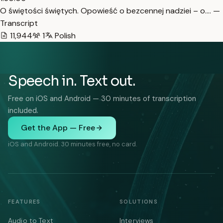
O świętości świętych. Opowieść o bezcennej nadziei – o.… —
Transcript
11,944
1
Polish
Speech in. Text out.
Free on iOS and Android — 30 minutes of transcription
included.
Get the App — Free
iOS and Android. 30 minutes free, no card.
FEATURES
SOLUTIONS
Audio to Text
Interviews