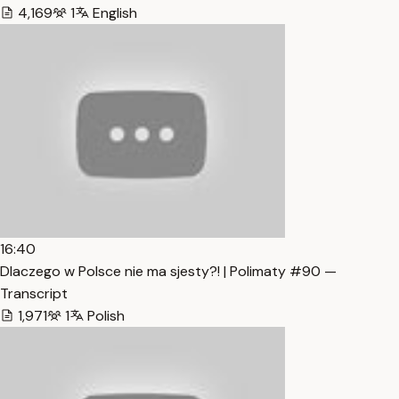
4,169
1
English
16:40
Dlaczego w Polsce nie ma sjesty?! | Polimaty #90 —
Transcript
1,971
1
Polish