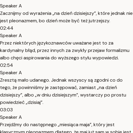
Speaker A
Zacznijmy od wyrażenia „na dzień dzisiejszy”, które jednak nie
jest pleonazmem, bo dzień może być też jutrzejszy.
02:44
Speaker A
Przez niektórych językoznawców uważane jest to za
kardynalny błąd, przez innych za zwykły przejaw formalizmu
albo chęci aspirowania do wyższego stylu wypowiedzi.
02:54
Speaker A
Zresztą mało udanego. Jednak wszyscy są zgodni co do
tego, że powinniśmy je zastępować, zamiast „na dzień
dzisiejszy”, albo „w dniu dzisiejszym”, wystarczy po prostu
powiedzieć „dzisiaj”.
03:03
Speaker A
Przejdźmy do następnego „miesiąca maja”, który jest
klasycznym pleonazmem dlatego, że maj już sam w sobie jest