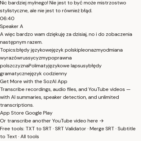
Nic bardziej mylnego! Nie jest to być może mistrzostwo
stylistyczne, ale nie jest to również błąd.
06:40
Speaker A
A więc bardzo wam dziękuję za dzisiaj, no i do zobaczenia
następnym razem.
Topics:
błędy językowe
język polski
pleonazmy
odmiana
wyrazów
russycyzmy
poprawna
polszczyzna
Polimaty
językowe lapsusy
błędy
gramatyczne
język codzienny
Get More with the SozAI App
Transcribe recordings, audio files, and YouTube videos —
with AI summaries, speaker detection, and unlimited
transcriptions.
App Store
Google Play
Or transcribe another YouTube video here →
Free tools:
TXT to SRT
·
SRT Validator
·
Merge SRT
·
Subtitle
to Text
·
All tools