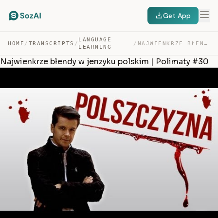
Get App
LANGUAGE
HOME
/
TRANSCRIPTS
/
/
NAJWIENKRZE BŁENDY W JENZYKU POLSKIM | POLIMATY #30 — TRANSCRIPT
LEARNING
Najwienkrze błendy w jenzyku polskim | Polimaty #30