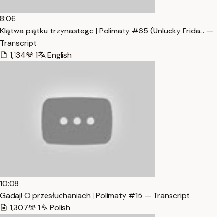
8:06
Klątwa piątku trzynastego | Polimaty #65 (Unlucky Frida… —
Transcript
1,134
1
English
10:08
Gadaj! O przesłuchaniach | Polimaty #15 — Transcript
1,307
1
Polish