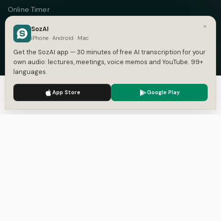
Online Timer
×
Timecode Converter
SozAI
iPhone · Android · Mac
COMPANY
Get the SozAI app — 30 minutes of free AI transcription for your
own audio: lectures, meetings, voice memos and YouTube. 99+
About
languages.
Pricing
We use cookies to enhance your experience.
Privacy Policy
App Store
Google Play
Accept
Settings
Case Studies
Compare
Alternatives
Contact
Blog
Privacy
Terms