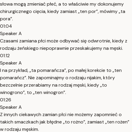
słowa mogą zmieniać płeć, a to właściwie my dokonujemy
chirurgicznego cięcia, kiedy zamiast „ten por”, mówimy „ta
pora”.
01:04
Speaker A
Czasami zamiana płci może odbywać się odwrotnie, kiedy z
rodzaju żeńskiego niepoprawnie przeskakujemy na męski.
01:12
Speaker A
I na przykład, „ta pomarańcza”, po małej korekcie to „ten
pomarańcz”. Nie zapominajmy o rodzaju nijakim, który
bezczelnie przerabiamy na rodzaj męski, kiedy „to
winogrono”, to „ten winogron”.
01:26
Speaker A
Z innych ciekawych zamian płci nie możemy zapomnieć o
takich smaczkach jak błędne „to rożno”, zamiast „ten rożen”
w rodzaju męskim.