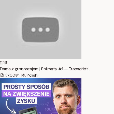
11:19
Dama z gronostajem | Polimaty #1 — Transcript
1,700
1
Polish