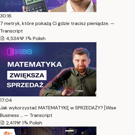
30:16
7 metryk, które pokażą Ci gdzie tracisz pieniądze. —
Transcript
4,534
1
Polish
17:04
Jak wykorzystać MATEMATYKĘ w SPRZEDAŻY? [Wise
Business … — Transcript
2,411
1
Polish