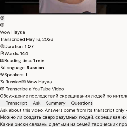
Wow Наука
Transcribed
May 16, 2026
Duration:
1:07
Words:
144
Reading time:
1 min
Language:
Russian
Speakers:
1
Russian
Wow Наука
Transcribe a YouTube Video
Обсуждение последствий скрещивания людей по интелле
Transcript
Ask
Summary
Questions
Ask about this video. Answers come from its transcript only
Можно ли создать сверхразумных людей, скрещивая их
Какие риски связаны с детьми из семей творческих пр