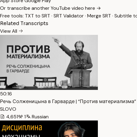
App Store
Google Play
Or transcribe another YouTube video here →
Free tools:
TXT to SRT
·
SRT Validator
·
Merge SRT
·
Subtitle t
Related Transcripts
View All
50:16
Речь Солженицына в Гарварде | “Против материализма” 
SLOVO
4,651
1
Russian