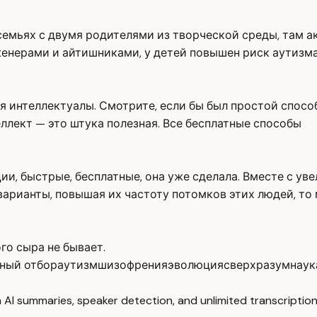
в семьях с двумя родителями из творческой среды, там 
женерами и айтишниками, у детей повышен риск аутизма
я интеллектуалы. Смотрите, если бы был простой способ
еллект — это штука полезная. Все бесплатные способы
и, быстрые, бесплатные, она уже сделала. Вместе с ув
варианты, повышая их частоту потомков этих людей, то
го сыра не бывает.
ный отбор
аутизм
шизофрения
эволюция
сверхразум
наук
 AI summaries, speaker detection, and unlimited transcription