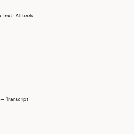
o Text
·
All tools
— Transcript