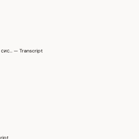
сис… — Transcript
ript