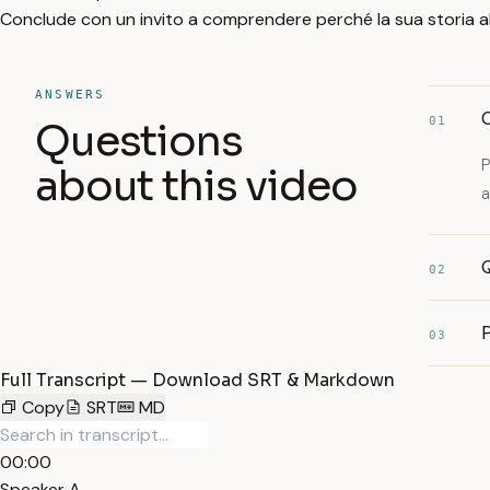
Conclude con un invito a comprendere perché la sua storia a
ANSWERS
C
01
Questions
P
about this video
a
Q
02
P
03
Full Transcript — Download SRT & Markdown
Copy
SRT
MD
00:00
Speaker A