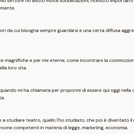
el mio settore ho avuto molte soddisfazioni, ricevuto importan
tamente.
ri da cui bisogna sempre guardarsi e una certa diffusa aggress
 magnifiche e per me eterne, come incontrare la commozione s
la loro vita.
osi, quando mi ha chiamata per propormi di essere qui oggi nel
ta.
 a studiare teatro, quello l'ho studiato, che poi è diventato il
rsone competenti in materia di legge, marketing, economia.