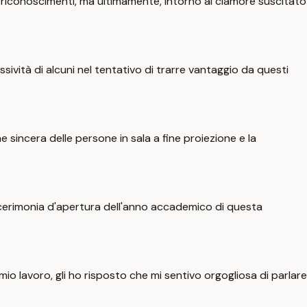
ti riconoscimenti, ma ultimamente, intorno al clamore suscitato
ività di alcuni nel tentativo di trarre vantaggio da questi
incera delle persone in sala a fine proiezione e la
la cerimonia d'apertura dell'anno accademico di questa
 mio lavoro, gli ho risposto che mi sentivo orgogliosa di parlare