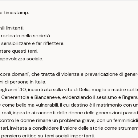
e timestamp.
li limitanti.
radicato nella società.
ensibilizzare e far riflettere.
ntare questi temi.
apevolezza sociale.
 ancora domani', che tratta di violenza e prevaricazione di gener
i di persone in Italia.
li anni '40, incentrata sulla vita di Delia, moglie e madre sot
ome Cenerentola e Biancaneve, evidenziando il sessismo e l'ingen
come belle ma vulnerabili, il cui destino è il matrimonio con un
eali, ispirate ai racconti delle donne delle generazioni passat
 contro le donne rimane un problema grave, con un femminicidio 
tari, invitata a condividere il valore delle storie come strument
 pensiero critico su temi sociali importanti.