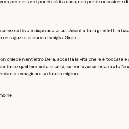
vora per portare i pochi soldi a casa, non perde occasione di 
cchio cattivo e dispotico di cui Delia è a tutti gli effetti la b
un ragazzo di buona famiglia, Giulio.
 non chiede nient'altro Delia, accetta la vita che le è toccata 
i fosse tutto quel fermento in città, se non avesse incontrato N
inciare a immaginare un futuro migliore.
mbine.