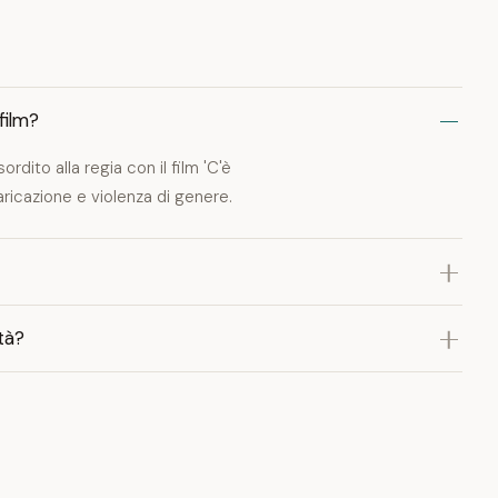
film?
rdito alla regia con il film 'C'è
aricazione e violenza di genere.
ità?