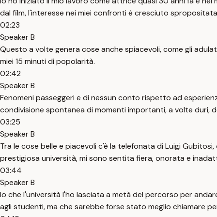
Io ho iniziato il mio lavoro come attrice quasi 30 anni fa e n
dal film, l'interesse nei miei confronti è cresciuto sproposita
02:23
Speaker B
Questo a volte genera cose anche spiacevoli, come gli adulato
miei 15 minuti di popolarità.
02:42
Speaker B
Fenomeni passeggeri e di nessun conto rispetto ad esperienze
condivisione spontanea di momenti importanti, a volte duri, del
03:25
Speaker B
Tra le cose belle e piacevoli c'è la telefonata di Luigi Gubit
prestigiosa università, mi sono sentita fiera, onorata e inadat
03:44
Speaker B
Io che l'università l'ho lasciata a metà del percorso per andare
agli studenti, ma che sarebbe forse stato meglio chiamare pe