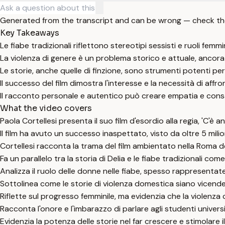
Generated from the transcript and can be wrong — check th
Key Takeaways
Le fiabe tradizionali riflettono stereotipi sessisti e ruoli femmini
La violenza di genere è un problema storico e attuale, ancora 
Le storie, anche quelle di finzione, sono strumenti potenti per s
Il successo del film dimostra l'interesse e la necessità di affro
Il racconto personale e autentico può creare empatia e cons
What the video covers
Paola Cortellesi presenta il suo film d'esordio alla regia, 'C'è
Il film ha avuto un successo inaspettato, visto da oltre 5 milion
Cortellesi racconta la trama del film ambientato nella Roma deg
Fa un parallelo tra la storia di Delia e le fiabe tradizionali c
Analizza il ruolo delle donne nelle fiabe, spesso rappresentate 
Sottolinea come le storie di violenza domestica siano vicende r
Riflette sul progresso femminile, ma evidenzia che la violenza
Racconta l'onore e l'imbarazzo di parlare agli studenti universi
Evidenzia la potenza delle storie nel far crescere e stimolare il