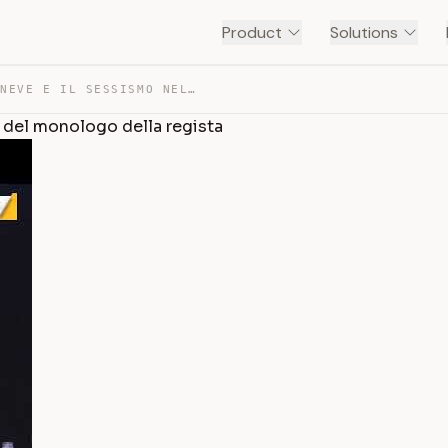
Product
Solutions
CORTELLESI, BIANCANEVE E IL SESSISMO NELLE FIABE: IL VI… — TRANSCRIPT
eo del monologo della regista