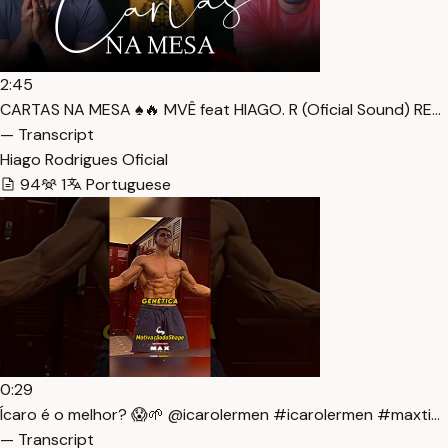
2:45
CARTAS NA MESA ♠️🔥 MVÊ feat HIAGO. R (Oficial Sound) RE…
— Transcript
Hiago Rodrigues Oficial
94
1
Portuguese
0:29
Ícaro é o melhor? 😱🌱 ​⁠@icarolermen #icarolermen #maxti…
— Transcript