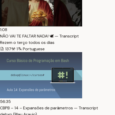
1:08
NÃO VAI TE FALTAR NADA! 🕊️ — Transcript
Rezem o terço todos os dias
137
1
Portuguese
56:35
CBPB – 14 – Expansões de parâmetros — Transcript
debxp (Blau Araujo)