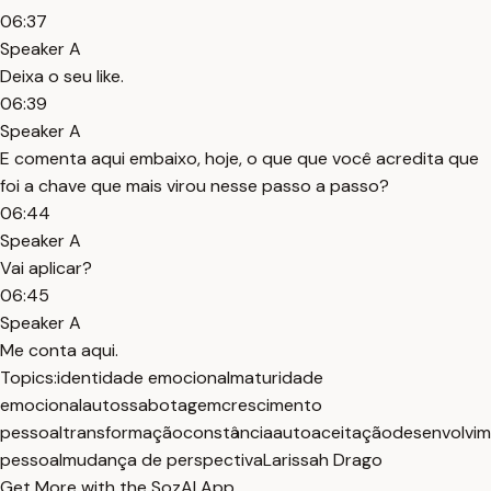
06:37
Speaker A
Deixa o seu like.
06:39
Speaker A
E comenta aqui embaixo, hoje, o que que você acredita que
foi a chave que mais virou nesse passo a passo?
06:44
Speaker A
Vai aplicar?
06:45
Speaker A
Me conta aqui.
Topics:
identidade emocional
maturidade
emocional
autossabotagem
crescimento
pessoal
transformação
constância
autoaceitação
desenvolvi
pessoal
mudança de perspectiva
Larissah Drago
Get More with the SozAI App