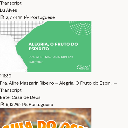
Transcript
Lu Alves
2,774
1
Portuguese
1:11:39
Pra. Aline Mazzarin Ribeiro – Alegria, O Fruto do Espír… —
Transcript
Betel Casa de Deus
9,132
1
Portuguese