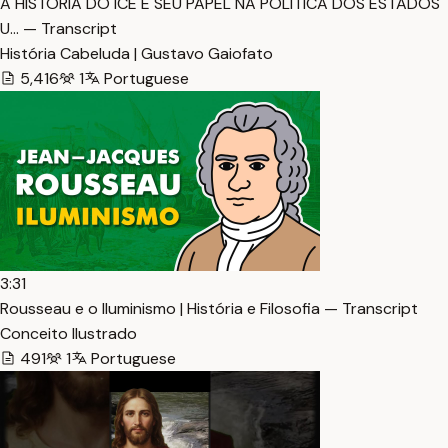
A HISTÓRIA DO ICE E SEU PAPEL NA POLÍTICA DOS ESTADOS
U… — Transcript
História Cabeluda | Gustavo Gaiofato
5,416
1
Portuguese
3:31
Rousseau e o Iluminismo | História e Filosofia — Transcript
Conceito Ilustrado
491
1
Portuguese