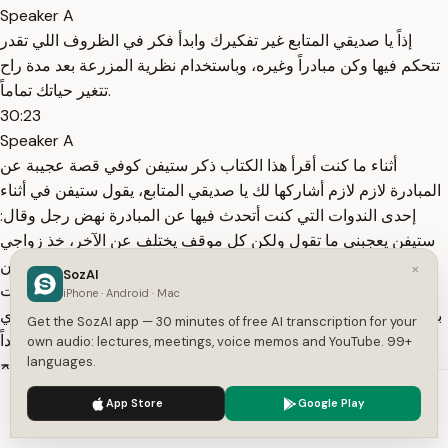
Speaker A
إذاً يا صديقي المتابع غير تفكيرك وابدأ فكر في الظروف اللي تقدر
تتحكم فيها وكن مبادراً وغيره، وباستخدام نظرية المزرعة بعد مدة راح
تتغير حياتك تماماً.
30:23
Speaker A
أثناء ما كنت أقرأ هذا الكتاب ذكر ستيفن كوفي قصة عجيبة عن
المبادرة لازم لازم أشاركها لك يا صديقي المتابع، يقول ستيفن في أثناء
إحدى الندوات التي كنت أتحدث فيها عن المبادرة نهض رجل وقال:
ستيفن يعجبني ما تقول ولكن كل موقف يختلف عن الآخر، خذ زواجي
على سبيل المثال، إنني قلق جداً بشأنه لأنني أنا وزوجتي لم نعد نكن
×
SozAI
لبعضنا البعض المشاعر ذاتها كسابق عهدها، يعني مشاعرنا ذبلت
iPhone · Android · Mac
بالعربي، وأعتقد أنني لم أعد أحبها كما أنها لم تعد تحبني أيضاً، فما الذي
Get the SozAI app — 30 minutes of free AI transcription for your
يسعني القيام به؟ فسألته: ألم تعد بينكما أية مشاعر؟ فأجابني مؤكداً
own audio: lectures, meetings, voice memos and YouTube. 99+
languages.
هذا صحيح.
31:42
We use cookies to enhance your experience.
Privacy Policy
App Store
Google Play
Speaker A
Accept
Settings
ولدينا ثلاثة أطفال ونحن قلقان جداً بشأنهما، فما الذي تقترحه؟ فأجبته: