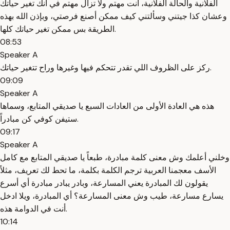
الفلانية والحالة الفلانية، أنت مهتم ولا تزال مهتم في أنك تغير حياتك
وعشان كذا جيتني وسألتني كيف ممكن أصنع فرصتي، وبإذن الله بهذه
الطريقة بس ممكن تغير حياتك كلها.
08:53
Speaker A
ركز على الظروف اللي تقدر تتحكم فيها وغيرها وراح تتغير حياتك.
09:09
Speaker A
هذه هي العادة الأولى من العادات السبع يا صديقي المتابع، وسماها
ستيفن كوفي كن مبادراً.
09:17
Speaker A
وخلني أعلمك وش معنى كلمة مبادرة، طبعاً يا صديقي المتابع مع كامل
الأسف معجمنا العربية ترجم الكلمة بكلمة، ما تحط لك تعريف، مثلاً
يقولون لك المبادرة يعني المسارعة، وبادر يبادر مبادرة أي أسرع
يسارع مسارعة، طيب وش معنى المسارعة؟ أي المبادرة، ويلا ادخل
أنت في الدوامة هذه.
10:14