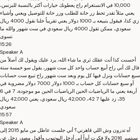
10,000 في الانستغرام راح يعطونك خيارات أكثر بالنسبة للبزنس،
يعني مثلاً تقدر تحط زر خانة للطلب وزر خانة للتوصيل ويعني وأشياء
زي كذا، فيقول بتبيعه بـ 1000 دولار يعني تقريباً خلنا نقول 4000 ريال
سعودي، ممكن تقول 4000 ريال سعودي في ست شهور والله ما
تسوى.
15:26
Speaker A
أحسنت كذا أنت عقلك ثري ما شاء الله، يرد عليك ويقول لك أصلاً من
قال لك أني راح أبيع حساب واحد كل ست شهور، يقول سو خمسة ستة
سبع حسابات ونزل فيها كل يوم وبعد ست شهور راح تبيع ست حسابات
أو سبع حسابات كل حساب بـ 1000 دولار 7000 دولار مضروبة في
أربعة يعني ما الرياضيات الحين الرياضيات الحين مو موجودة، 7 في 6
35، زد عليها 7 42، 42,000 ريال سعودي، يعني 42,000 ريال
سعودي.
15:57
Speaker A
آه تدرون وش اللي قاهرني؟ أني جلست عاطل من مايو 2015 إلى
سبتمبر 2016 ولا فكرت أبداً أني أدخل اليوتيوب وأقول مصدر دخل عن