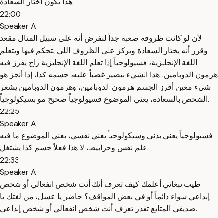
هذا يكون اختار السعادة.
22:00
Speaker A
لأن لو كانت ظروفه صعبة جداً لنفرض أنه على سبيل المثال مقعد
وقرر أنه يختار السعادة ويركز على الظروف اللي يتحكم فيها ويتعلم
اللغة الإنجليزية، فسيولوجياً إذا تعلم اللغة الإنجليزية راح يفرز فيه
هرمون الدوبامين، هذا الشيء بيصير غصباً عليه، جسمه كذا، إذا أنجز هو
شيء معين أفرز الجسم هرمون الدوبامين، وهرمون الدوبامين يشعر
الشخص بالسعادة، يعني الموضوع فسيولوجياً صحيح مو بسيكولوجياً.
22:25
Speaker A
فسيولوجياً يعني بدني وسيكولوجياً يعني نفسي، يعني الموضوع ما فيه
علم نفس وخرابيط، لا هذا فعلاً جسم كذا يشتغل.
22:33
Speaker A
طيب تبغاني أعلمك كيف تعرف أنك أنت شخص انفعالي أو شخص
إبداعي سواء دائماً أو في بعض المواقف؟ حاضر يا عسل، من لغتك يا
صديقي المتابع تقدر تعرف أنت شخص انفعالي أو شخص إبداعي.