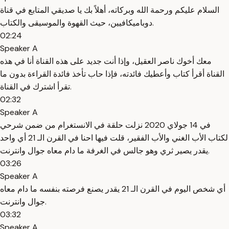
السلام عليكم ورحمة الله وبركاته، أهلاً بك يا صديقي المتابع في قناة
دوباميكافيين، حيث القهوة والموسيقى والكتاب.
02:24
Speaker A
معك أخوك ناصر العقيل، وإذا أنت جديد على هذه القناة أنا في هذه
القناة أقرأ كتاب وأعطيك فائدته، فإذا حاب تأخذ فائدة القراءة بدون ما
تقرأ اشترك في القناة.
02:32
Speaker A
في 14 جولاي 2020 نزلت حلقة في الانستغرام من ضمن شرحي
لكتاب الأب الغني والأب الفقير، قلت فيها احنا في القرن الـ 21 أي واحد
يقدر يصير ثري وهو جالس في الغرفة ما دام معاه جوال وانترنت.
03:26
Speaker A
أي شخص اليوم في القرن الـ 21 يقدر يصنع فرصته بنفسه ما دام معاه
جوال وانترنت.
03:32
Speaker A