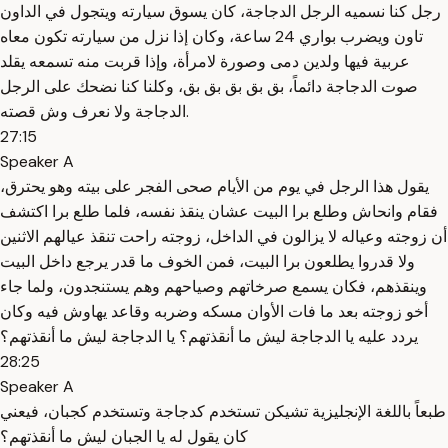
رجل كنا نسميه الرجل الدجاجة، كان يسوق سيارته ويتجول في الداون
تاون ويضرب بواري 24 ساعة، وكان إذا نزل من سيارته تكون معاه
عربية فيها ولدين دمى وصورة لامرأة، وإذا قربت منه تسمعه يقلد
صوت الدجاجة دائماً، بق بق بق بق بق، وكلنا كنا نضحك على الرجل
الدجاجة ولا نعرف وش قصته.
27:15
Speaker A
يقول هذا الرجل في يوم من الأيام صحى الفجر على بيته وهو يحترق،
فقام وانحاش وطلع برا البيت عشان ينقذ نفسه، فلما طلع برا اكتشف
أن زوجته وعياله لا يزالون في الداخل، زوجته راحت تنقذ عيالهم الاثنين
ولا قدروا يطلعون برا البيت، فمن الخوف ما قدر يرجع داخل البيت
وينقذهم، فكان يسمع صرخاتهم وصياحهم وهم يستنجدون، ولما جاء
أخو زوجته بعد ما فات الأوان مسكه وضربه وقاعد يهاوش فيه وكان
يردد عليه يا الدجاجة ليش ما أنقذتهم؟ يا الدجاجة ليش ما أنقذتهم؟
28:25
Speaker A
طبعاً باللغة الإنجليزية تشيكن تستخدم كدجاجة وتستخدم كجبان، فيعني
كان يقول له يا الجبان ليش ما أنقذتهم؟