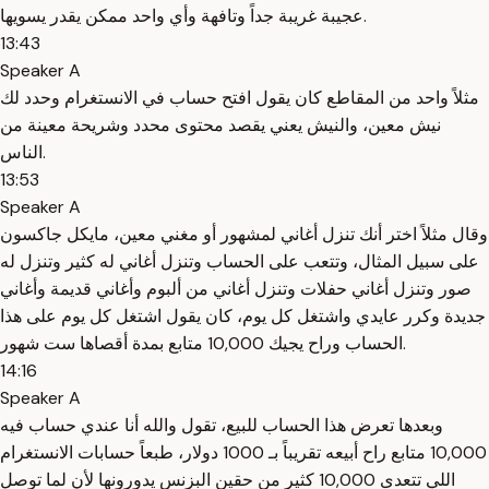
عجيبة غريبة جداً وتافهة وأي واحد ممكن يقدر يسويها.
13:43
Speaker A
مثلاً واحد من المقاطع كان يقول افتح حساب في الانستغرام وحدد لك
نيش معين، والنيش يعني يقصد محتوى محدد وشريحة معينة من
الناس.
13:53
Speaker A
وقال مثلاً اختر أنك تنزل أغاني لمشهور أو مغني معين، مايكل جاكسون
على سبيل المثال، وتتعب على الحساب وتنزل أغاني له كثير وتنزل له
صور وتنزل أغاني حفلات وتنزل أغاني من ألبوم وأغاني قديمة وأغاني
جديدة وكرر عايدي واشتغل كل يوم، كان يقول اشتغل كل يوم على هذا
الحساب وراح يجيك 10,000 متابع بمدة أقصاها ست شهور.
14:16
Speaker A
وبعدها تعرض هذا الحساب للبيع، تقول والله أنا عندي حساب فيه
10,000 متابع راح أبيعه تقريباً بـ 1000 دولار، طبعاً حسابات الانستغرام
اللي تتعدى 10,000 كثير من حقين البزنس يدورونها لأن لما توصل