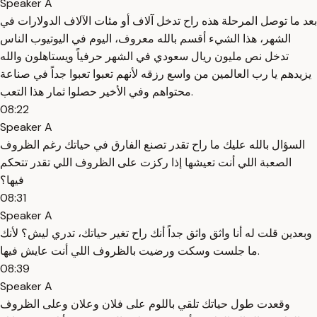
Speaker A
بعد ما توصل المرحلة هذه راح تدخل آلاف أو مئات الآلاف الدولارات في
الشهر، هذا الشيء أقسم بالله معروف، اليوم في اليوتيوب الناس
تدخل نص مليون ريال سعودي في الشهر حرفياً ويستاهلون والله
يزيدهم يا رب العالمين من واسع رزقه لأنهم تعبوا تعبوا جداً في صناعة
محتواهم وفي الأخير حصلوا ثمار هذا التعب.
08:22
Speaker A
السؤال بالله عليك ما راح تقدر تصنع الفارق في حياتك رغم الظروف
الصعبة اللي أنت تعيشها إذا ركزت على الظروف اللي تقدر تتحكم
فيها؟
08:31
Speaker A
وبعدين قلت له أنا واثق واثق جداً أنك راح تغير حياتك، تدري ليش؟ لأنك
ما جلست وسكت ورضيت بالظروف اللي أنت عايش فيها.
08:39
Speaker A
وقعدت طول حياتك تلقي باللوم على فلان وعلان وعلى الظروف