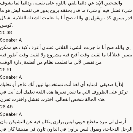
والشخص الإبداعي دائماً يلقي باللوم على نفسه، ودائماً لما يشوف
شيء فشل فيه أو شيء ما قدر يحققه يروح يدور في نفسه ليش هو ما
قدر يسوي كذا، ويقول إي والله صح أنا ما تعلمت الشغلة الفلانية بشكل
كويس.
25:38
Speaker A
إي والله صح أنا ما جربت الشيء الفلاني عشان أعرف كيف هو ممكن
يصير، فعلاً أنا ما لقيت وقت أفتح فيه مشروع ولا لقيت وقت أطور فيه
من نفسي لأني ما تعلمت نظام من أنظمة إدارة الوقت.
25:51
Speaker A
إذاً يا صديقي المتابع أي لغة أنت تستخدمها تبين أنك عاجز أو تخليك
تركز على الظروف اللي ما تقدر تغيرها هذه اللغة تعلمك أنك أنت في
هذه الحالة شخص انفعالي، اخترت تفشل واخترت تحزن.
26:45
Speaker A
أرسل لي مرة مقطع خويي ليس براون يتكلم فيه عن التشيكن مان
الرجل الدجاجة، ويقول ليس براون في الداون تاون في مدينتنا كان في