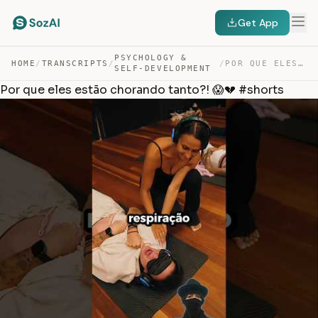
Get App
PSYCHOLOGY &
HOME
/
TRANSCRIPTS
/
/
POR QUE ELES ESTÃO CHORANDO TANTO?! 😱💔 #SHORTS — TRANSCRIPT
SELF-DEVELOPMENT
Por que eles estão chorando tanto?! 😱💔 #shorts