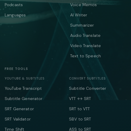
Podcasts
Voice Memos
Languages
AI Writer
Summarizer
Audio Translate
Video Translate
Text to Speech
FREE TOOLS
YOUTUBE & SUBTITLES
CONVERT SUBTITLES
YouTube Transcript
Subtitle Converter
Subtitle Generator
VTT ↔ SRT
SRT Generator
SRT to VTT
SRT Validator
SBV to SRT
Time Shift
ASS to SRT