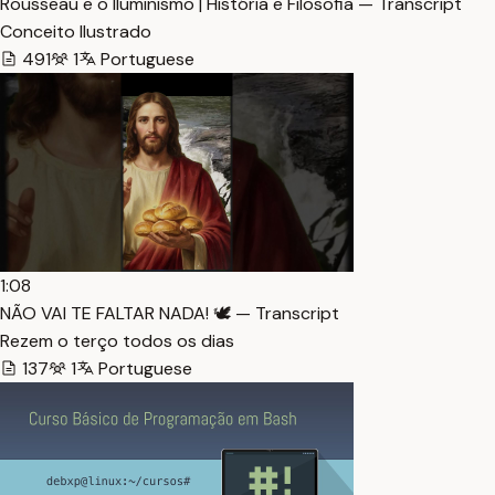
Rousseau e o Iluminismo | História e Filosofia — Transcript
Conceito Ilustrado
491
1
Portuguese
1:08
NÃO VAI TE FALTAR NADA! 🕊️ — Transcript
Rezem o terço todos os dias
137
1
Portuguese