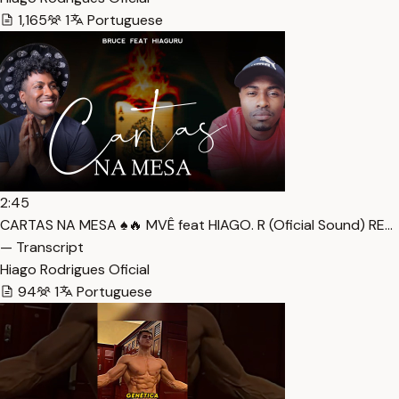
1,165
1
Portuguese
2:45
CARTAS NA MESA ♠️🔥 MVÊ feat HIAGO. R (Oficial Sound) RE…
— Transcript
Hiago Rodrigues Oficial
94
1
Portuguese