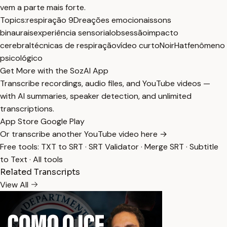
vem a parte mais forte.
Topics:
respiração 9D
reações emocionais
sons
binaurais
experiência sensorial
obsessão
impacto
cerebral
técnicas de respiração
vídeo curto
NoirHat
fenômeno
psicológico
Get More with the SozAI App
Transcribe recordings, audio files, and YouTube videos —
with AI summaries, speaker detection, and unlimited
transcriptions.
App Store
Google Play
Or transcribe another YouTube video here →
Free tools:
TXT to SRT
·
SRT Validator
·
Merge SRT
·
Subtitle
to Text
·
All tools
Related Transcripts
View All