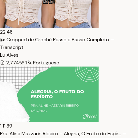
22:48
✂️ Cropped de Crochê Passo a Passo Completo —
Transcript
Lu Alves
2,774
1
Portuguese
1:11:39
Pra. Aline Mazzarin Ribeiro – Alegria, O Fruto do Espír… —