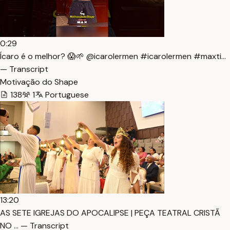
0:29
Ícaro é o melhor? 😱🌱 ​⁠@icarolermen #icarolermen #maxti…
— Transcript
Motivação do Shape
138
1
Portuguese
13:20
AS SETE IGREJAS DO APOCALIPSE | PEÇA TEATRAL CRISTÃ
NO … — Transcript