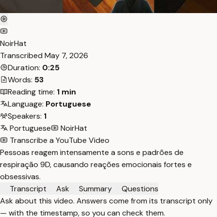
NoirHat
Transcribed
May 7, 2026
Duration:
0:25
Words:
53
Reading time:
1 min
Language:
Portuguese
Speakers:
1
Portuguese
NoirHat
Transcribe a YouTube Video
Pessoas reagem intensamente a sons e padrões de
respiração 9D, causando reações emocionais fortes e
obsessivas.
Transcript
Ask
Summary
Questions
Ask about this video. Answers come from its transcript only
— with the timestamp, so you can check them.