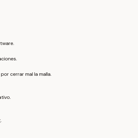
ftware.
aciones.
or cerrar mal la malla.
tivo.
.