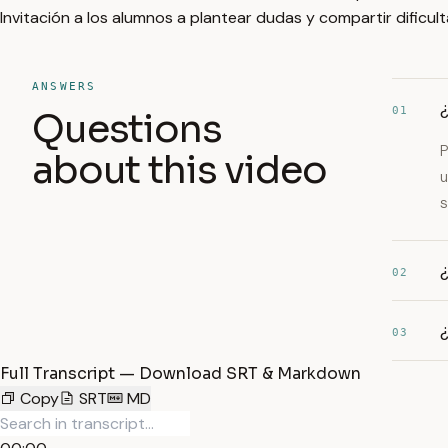
Invitación a los alumnos a plantear dudas y compartir dificul
ANSWERS
¿
01
Questions
P
about this video
u
s
02
¿
03
Full Transcript — Download SRT & Markdown
Copy
SRT
MD