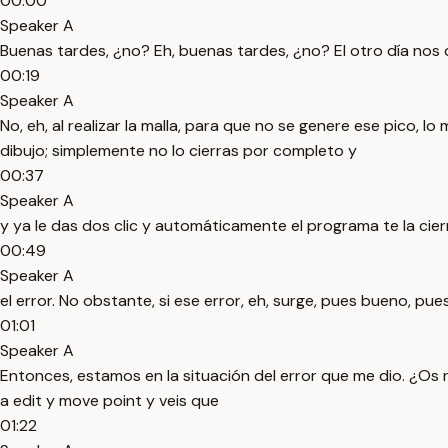
00:00
Speaker A
Buenas tardes, ¿no? Eh, buenas tardes, ¿no? El otro día nos 
00:19
Speaker A
No, eh, al realizar la malla, para que no se genere ese pico, lo
dibujo; simplemente no lo cierras por completo y
00:37
Speaker A
y ya le das dos clic y automáticamente el programa te la cie
00:49
Speaker A
el error. No obstante, si ese error, eh, surge, pues bueno, p
01:01
Speaker A
Entonces, estamos en la situación del error que me dio. ¿Os r
a edit y move point y veis que
01:22