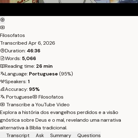
Filosofatos
Transcribed
Apr 6, 2026
Duration:
46:36
Words:
5,066
Reading time:
26 min
Language:
Portuguese
(95%)
Speakers:
1
Accuracy:
95%
Portuguese
Filosofatos
Transcribe a YouTube Video
Explora a história dos evangelhos perdidos e a visão
gnóstica sobre Deus e o mal, revelando uma narrativa
alternativa à Bíblia tradicional.
Transcript
Ask
Summary
Questions