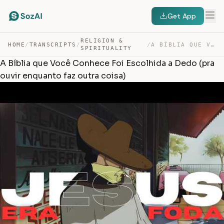
Get App
RELIGION &
HOME
/
TRANSCRIPTS
/
/
A BÍBLIA QUE VOCÊ CONHECE FOI ESCOLHIDA A DEDO (PRA OUV… — TRANSCRIPT
SPIRITUALITY
A Bíblia que Você Conhece Foi Escolhida a Dedo (pra
ouvir enquanto faz outra coisa)