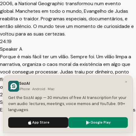
2006, a National Geographic transformou num evento
global. Manchetes em todo o mundo, Evangelho de Judas
reabilita o traidor. Programas especiais, documentários, e
então silêncio. O mundo teve um momento de curiosidade e
voltou para as suas certezas.
24:19
Speaker A
Porque é mais fácil ter um vilão. Sempre foi. Um vilão limpa a
narrativa, organiza o caos moral da existência em algo que
você consegue processar. Judas traiu por dinheiro, ponto
final, próximo capítulo. Aceitar que talvez ele possa ter sido
×
SozAI
o mais leal de todos exige que você reveja coisas demais.
iPhone · Android · Mac
25:15
Get the SozAI app — 30 minutes of free AI transcription for your
Speaker A
own audio: lectures, meetings, voice memos and YouTube. 99+
Exige que você considere que os heróis e vilões das histórias
languages.
que te contaram desde criança podem estar nos lugares
We use cookies to enhance your experience.
Privacy Policy
App Store
Google Play
errados. E isso, para a maioria das pessoas, é incômodo
Accept
Settings
demais para um domingo de manhã. Judas foi o único que