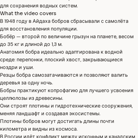
для сохранения водных систем.
What the video covers
В 1948 году в Айдаха бобров сбрасывали с самолёта
для восстановления популяции.
Бобёр — второй по величине грызун на планете, весом
до 35 кг и длиной до 1,3 м.
Анатомия бобра идеально адаптирована к водной
среде: перепонки, плоский хвост, закрывающиеся
ноздри и уши.
Резцы бобра самозатачиваются и позволяют валить
деревья за одну ночь.
Бобры практикуют копрофагию для лучшего усвоения
целлюлозы из древесины.
Они строят плотины и гидротехнические сооружения,
меняя ландшафт и создавая экосистемы.
Плотины бобров могут достигать длины почти
километра и видны из космоса.
В России идёт конфликт между исконным и канадским