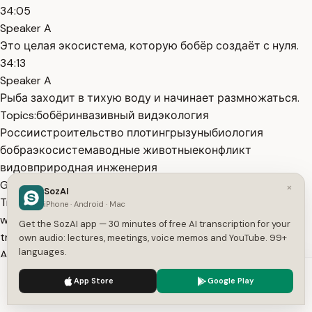
34:05
Speaker A
Это целая экосистема, которую бобёр создаёт с нуля.
34:13
Speaker A
Рыба заходит в тихую воду и начинает размножаться.
Topics:
бобёр
инвазивный вид
экология
России
строительство плотин
грызуны
биология
бобра
экосистема
водные животные
конфликт
видов
природная инженерия
Get More with the SozAI App
×
SozAI
Transcribe recordings, audio files, and YouTube videos —
iPhone · Android · Mac
with AI summaries, speaker detection, and unlimited
Get the SozAI app — 30 minutes of free AI transcription for your
transcriptions.
own audio: lectures, meetings, voice memos and YouTube. 99+
languages.
App Store
Google Play
Or transcribe another YouTube video here →
We use cookies to enhance your experience.
Privacy Policy
App Store
Google Play
Free tools:
TXT to SRT
·
SRT Validator
·
Merge SRT
·
Subtitle
Accept
Settings
to Text
·
All tools