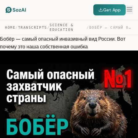
Get App
SCIENCE &
HOME
/
TRANSCRIPTS
/
/
БОБЁР — САМЫЙ ОПАСНЫЙ ИНВАЗИВНЫЙ ВИД РОССИИ. ВОТ ПОЧЕМУ… — TRANSCRIPT
EDUCATION
Бобёр — самый опасный инвазивный вид России. Вот
почему это наша собственная ошибка