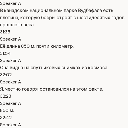
Speaker A
В канадском национальном парке Вудбафала есть
плотина, которую бобры строят с шестидесятых годов
прошлого века.
31:35
Speaker A
Её длина 850 м, почти километр.
31:54
Speaker A
Она видна на спутниковых снимках из космоса.
32:02
Speaker A
Я, честно говоря, остановился на этом факте.
32:23
Speaker A
850 м.
32:42
Speaker A