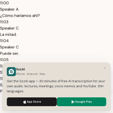
11:00
Speaker A
¿Cómo haríamos ahí?
11:03
Speaker C
La mitad.
11:04
Speaker C
Puede ser.
11:05
Speaker B
×
SozAI
Sí, también puede ser.
iPhone · Android · Mac
11:06
Get the SozAI app — 30 minutes of free AI transcription for your
Speaker A
own audio: lectures, meetings, voice memos and YouTube. 99+
Perfecto.
languages.
11:07
We use cookies to enhance your experience.
Privacy Policy
App Store
Google Play
Speaker A
Accept
Settings
Entonces, salud queda afiliada.