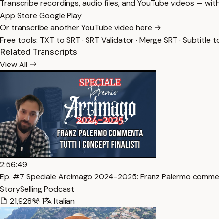
Transcribe recordings, audio files, and YouTube videos — with
App Store
Google Play
Or transcribe another YouTube video here →
Free tools:
TXT to SRT
·
SRT Validator
·
Merge SRT
·
Subtitle t
Related Transcripts
View All
2:56:49
Ep. #7 Speciale Arcimago 2024-2025: Franz Palermo comme
StorySelling Podcast
21,928
1
Italian