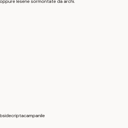
i, oppure lesene sormontate da archi.
bside
cripta
campanile