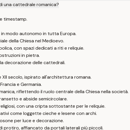
a di una cattedrale romanica?
e timestamp.
ppa in modo autonomo in tutta Europa.
ciale della Chiesa nel Medioevo.
lica, con spazi dedicati a riti e reliquie.
struzioni in pietra.
 la decorazione delle cattedrali.
 XII secolo, ispirato all'architettura romana.
 Francia e Germania.
anica, riflettendo il ruolo centrale della Chiesa nella società.
ransetto e abside semicircolare.
 religiosi, con una cripta sottostante per le reliquie.
rativi come loggette cieche e lesene con archi.
 rosone per luce e decorazione.
rotiro, affiancato da portali laterali più piccoli.