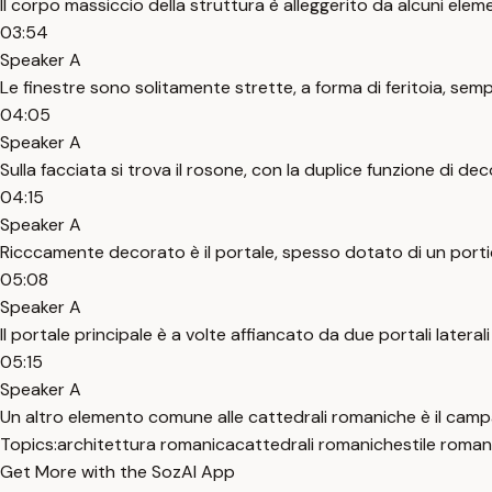
Il corpo massiccio della struttura è alleggerito da alcuni ele
03:54
Speaker A
Le finestre sono solitamente strette, a forma di feritoia, semp
04:05
Speaker A
Sulla facciata si trova il rosone, con la duplice funzione di deco
04:15
Speaker A
Ricccamente decorato è il portale, spesso dotato di un porti
05:08
Speaker A
Il portale principale è a volte affiancato da due portali laterali 
05:15
Speaker A
Un altro elemento comune alle cattedrali romaniche è il camp
Topics:
architettura romanica
cattedrali romaniche
stile roman
Get More with the SozAI App