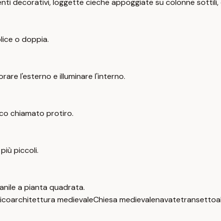
menti decorativi, loggette cieche appoggiate su colonne sottil
lice o doppia.
rare l'esterno e illuminare l'interno.
co chiamato protiro.
più piccoli.
anile a pianta quadrata.
ico
architettura medievale
Chiesa medievale
navate
transetto
a