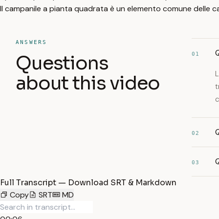
Il campanile a pianta quadrata è un elemento comune delle c
ANSWERS
Q
01
Questions
L
about this video
t
c
Q
02
Q
03
Full Transcript — Download SRT & Markdown
Copy
SRT
MD