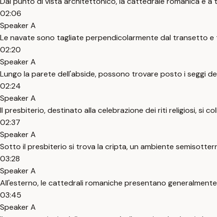
Dal punto di vista architettonico, la cattedrale romanica è a t
02:06
Speaker A
Le navate sono tagliate perpendicolarmente dal transetto e tu
02:20
Speaker A
Lungo la parete dell'abside, possono trovare posto i seggi de
02:24
Speaker A
Il presbiterio, destinato alla celebrazione dei riti religiosi, si 
02:37
Speaker A
Sotto il presbiterio si trova la cripta, un ambiente semisotterr
03:28
Speaker A
All'esterno, le cattedrali romaniche presentano generalmente m
03:45
Speaker A