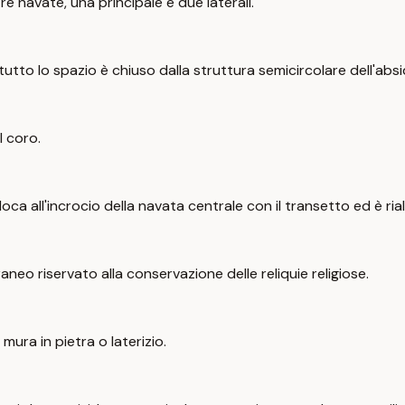
re navate, una principale e due laterali.
tto lo spazio è chiuso dalla struttura semicircolare dell'absi
l coro.
colloca all'incrocio della navata centrale con il transetto ed è ri
aneo riservato alla conservazione delle reliquie religiose.
ura in pietra o laterizio.